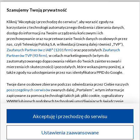
Szanujemy Twoją prywatność
TVP
Kliknij "Akceptuję i przechodzę do serwisu", aby wyrazić zgody na
korzystanie z technologii automatycznego śledzenia i zbierania danych,
Abonament TVP
Regulamin TVP
dostęp do informacji na Twoim urządzeniu końcowym i ich
Polityka prywatności
Sklep TVP
przechowywanie oraz na przetwarzanie Twoich danych osobowych przez
nas, czyli Telewizję Polską S.A. w likwidacji (zwaną dalej również „TVP”),
Biuro Reklamy
Moje zgody
Zaufanych Partnerów z IAB* (1201 firm)
oraz pozostałych
Zaufanych
Partnerów TVP (93 firm)
, w celach marketingowych (w tym do
Oferta Handlowa
Biuro reklamy
zautomatyzowanego dopasowania reklam do Twoich zainteresowań i
mierzenia ich skuteczności) i pozostałych, które wskazujemy poniżej, a
Telegazeta ogłoszenia
Kontakt
także zgody na udostępnianie przez nas identyfikatora PPID do Google.
Emisja w TVP
Twoje dane osobowe zbierane podczas odwiedzania przez Ciebie naszych
Kanały
Rada Programowa
poszczególnych serwisów
zwanych dalej „Portalem”, w tym informacje
zapisywane za pomocą technologii takich jak: pliki cookie, sygnalizatory
Ogłoszenia przetargowe
WWW lub innych podobnych technologii umożliwiających świadczenie
©2026 Telewizja Polska Spółka Akcyjna w likwidacji
dopasowanych i bezpiecznych usług, personalizację treści oraz reklam,
Akademia Telewizyjna
udostępnianie funkcji mediów społecznościowych oraz analizowanie
Akceptuję i przechodzę do serwisu
ruchu w Internecie.
Informacje o nadawcy
Centrum informacji TVP
Twoje dane osobowe zbierane podczas odwiedzania przez Ciebie
Ustawienia zaawansowane
News
Transmisje
Wideo
Więcej
poszczególnych serwisów
na Portalu, takie jak adresy IP, identyfikatory
System NOS