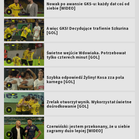
Nowak po awansie GKS-u: każdy dał coś od
siebie [WIDEO]
A więc GKS! Decydujące trafienie Szkurina
[GOL]
Świetne wejście Wdowiaka. Potrzebował
tylko czterech minut [GOL]
Szybka odpowiedź Żyliny! Kosa zza pola
karnego [GOL]
Zrelak otworzył wynik. Wykorzystał świetne
dośrodkowanie [GOL]
Czerwiński: jestem przekonany, że u siebie
zagramy dużo lepiej [WIDEO]