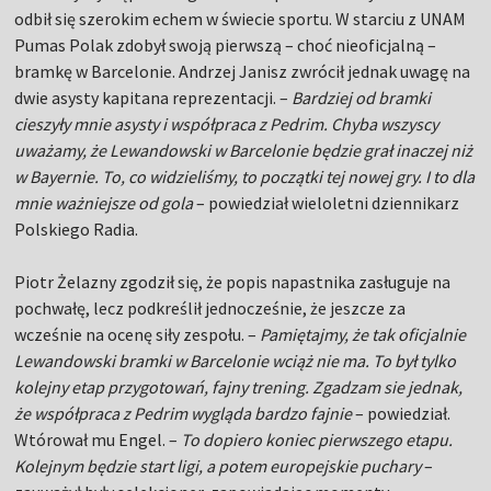
odbił się szerokim echem w świecie sportu. W starciu z UNAM
Pumas Polak zdobył swoją pierwszą – choć nieoficjalną –
bramkę w Barcelonie. Andrzej Janisz zwrócił jednak uwagę na
dwie asysty kapitana reprezentacji. –
Bardziej od bramki
cieszyły mnie asysty i współpraca z Pedrim. Chyba wszyscy
uważamy, że Lewandowski w Barcelonie będzie grał inaczej niż
w Bayernie. To, co widzieliśmy, to początki tej nowej gry. I to dla
mnie ważniejsze od gola
– powiedział wieloletni dziennikarz
Polskiego Radia.
Piotr Żelazny zgodził się, że popis napastnika zasługuje na
pochwałę, lecz podkreślił jednocześnie, że jeszcze za
wcześnie na ocenę siły zespołu. –
Pamiętajmy, że tak oficjalnie
Lewandowski bramki w Barcelonie wciąż nie ma. To był tylko
kolejny etap przygotowań, fajny trening. Zgadzam sie jednak,
że współpraca z Pedrim wygląda bardzo fajnie
– powiedział.
Wtórował mu Engel. –
To dopiero koniec pierwszego etapu.
Kolejnym będzie start ligi, a potem europejskie puchary
–