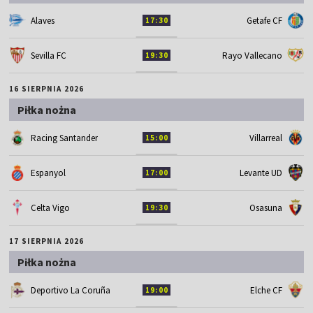
Alaves
Getafe CF
17:30
Sevilla FC
Rayo Vallecano
19:30
16 SIERPNIA 2026
Piłka nożna
Racing Santander
Villarreal
15:00
Espanyol
Levante UD
17:00
Celta Vigo
Osasuna
19:30
17 SIERPNIA 2026
Piłka nożna
Deportivo La Coruña
Elche CF
19:00