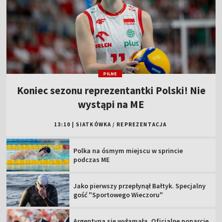
PILNE
Koniec sezonu reprezentantki Polski! Nie
wystąpi na ME
13:10
|
SIATKÓWKA
/
REPREZENTACJA
Polka na ósmym miejscu w sprincie
podczas ME
Jako pierwszy przepłynął Bałtyk. Specjalny
gość "Sportowego Wieczoru"
Argentyna się wyłamała. Oficjalne poparcie