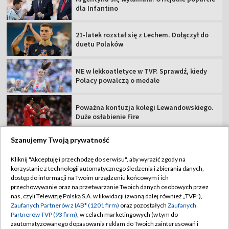
dla Infantino
21-latek rozstał się z Lechem. Dołączył do
duetu Polaków
ME w lekkoatletyce w TVP. Sprawdź, kiedy
Polacy powalczą o medale
Poważna kontuzja kolegi Lewandowskiego.
Duże osłabienie Fire
Szanujemy Twoją prywatność
Kliknij "Akceptuję i przechodzę do serwisu", aby wyrazić zgody na
korzystanie z technologii automatycznego śledzenia i zbierania danych,
TVP
dostęp do informacji na Twoim urządzeniu końcowym i ich
Abonament TVP
Regulamin TVP
przechowywanie oraz na przetwarzanie Twoich danych osobowych przez
nas, czyli Telewizję Polską S.A. w likwidacji (zwaną dalej również „TVP”),
Polityka prywatności
Sklep TVP
Zaufanych Partnerów z IAB* (1201 firm)
oraz pozostałych
Zaufanych
Partnerów TVP (93 firm)
, w celach marketingowych (w tym do
Biuro Reklamy
Moje zgody
zautomatyzowanego dopasowania reklam do Twoich zainteresowań i