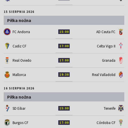
15 SIERPNIA 2026
Piłka nożna
FC Andorra
AD Ceuta FC
15:00
Cadiz CF
Celta Vigo II
17:00
Real Oviedo
Granada
17:00
Mallorca
Real Valladolid
19:30
16 SIERPNIA 2026
Piłka nożna
SD Eibar
Tenerife
15:00
Burgos CF
Córdoba CF
17:00