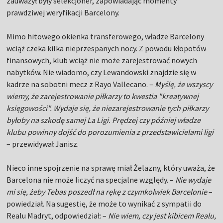
zauważył były selekcjoner, zapowiadając momenty
prawdziwej weryfikacji Barcelony.
Mimo hitowego okienka transferowego, władze Barcelony
wciąż czeka kilka nieprzespanych nocy. Z powodu kłopotów
finansowych, klub wciąż nie może zarejestrować nowych
nabytków. Nie wiadomo, czy Lewandowski znajdzie się w
kadrze na sobotni mecz z Rayo Vallecano. –
Myślę, że wszyscy
wiemy, że zarejestrowanie piłkarzy to kwestia "kreatywnej
księgowości". Wydaje się, że niezarejestrowanie tych piłkarzy
byłoby na szkodę samej La Ligi. Prędzej czy później władze
klubu powinny dojść do porozumienia z przedstawicielami ligi
– przewidywał Janisz.
Nieco inne spojrzenie na sprawę miał Żelazny, który uważa, że
Barcelona nie może liczyć na specjalne względy. –
Nie wydaje
mi się, żeby Tebas poszedł na rękę z czymkolwiek Barcelonie
–
powiedział. Na sugestię, że może to wynikać z sympatii do
Realu Madryt, odpowiedział: –
Nie wiem, czy jest kibicem Realu,