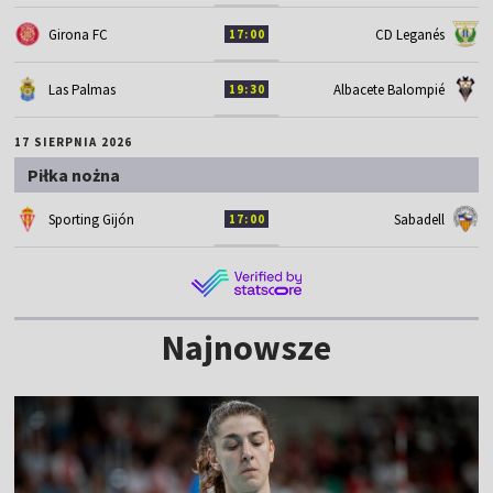
Girona FC
CD Leganés
17:00
Las Palmas
Albacete Balompié
19:30
17 SIERPNIA 2026
Piłka nożna
Sporting Gijón
Sabadell
17:00
Najnowsze