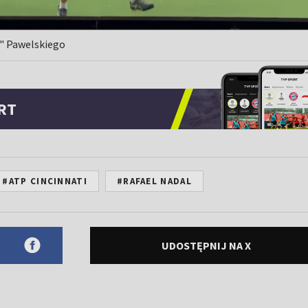
" Pawelskiego
RT
#ATP CINCINNATI
#RAFAEL NADAL
UDOSTĘPNIJ NA X