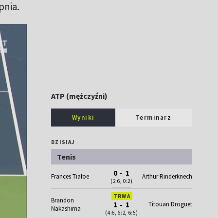
rpnia.
ATP (mężczyźni)
Wyniki
Terminarz
DZISIAJ
Tenis
0 - 1
Frances Tiafoe
Arthur Rinderknech
(2:6, 0:2)
TRWA
Brandon
1 - 1
Titouan Droguet
Nakashima
(4:6, 6:2, 6:5)