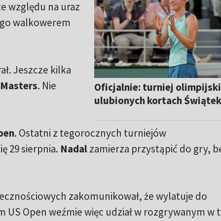
ze względu na uraz
ąc go walkowerem
ł. Jeszcze kilka
 Masters
. Nie
Oficjalnie: turniej olimpijsk
ulubionych kortach Świątek
pen
. Ostatni z tegorocznych turniejów
ę 29 sierpnia.
Nadal
zamierza przystąpić do gry, 
.
ecznościowych zakomunikował, że wylatuje do
tem US Open weźmie więc udział w rozgrywanym w 