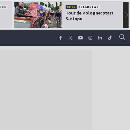
RDC
08:55
KOLARSTWO
Tour de Pologne: start
▶
5. etapu