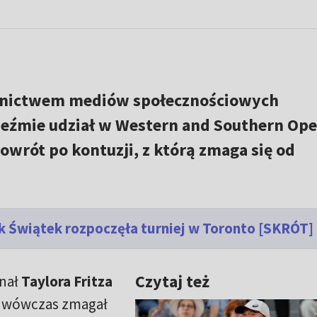
ednictwem mediów społecznościowych
eźmie udział w Western and Southern Op
powrót po kontuzji, z którą zmaga się od
k Świątek rozpoczęła turniej w Toronto [SKRÓT]
Czytaj też
nał
Taylora Fritza
ż wówczas zmagał