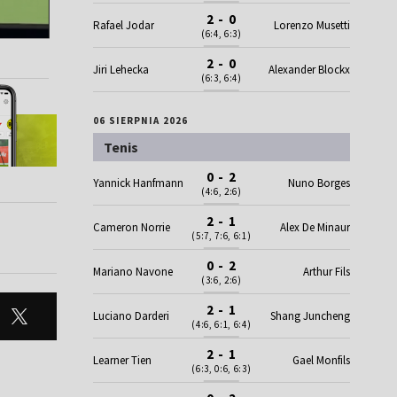
2 - 0
Rafael Jodar
Lorenzo Musetti
(6:4, 6:3)
2 - 0
Jiri Lehecka
Alexander Blockx
(6:3, 6:4)
06 SIERPNIA 2026
Tenis
0 - 2
Yannick Hanfmann
Nuno Borges
(4:6, 2:6)
2 - 1
Cameron Norrie
Alex De Minaur
(5:7, 7:6, 6:1)
0 - 2
Mariano Navone
Arthur Fils
(3:6, 2:6)
2 - 1
Luciano Darderi
Shang Juncheng
(4:6, 6:1, 6:4)
2 - 1
Learner Tien
Gael Monfils
(6:3, 0:6, 6:3)