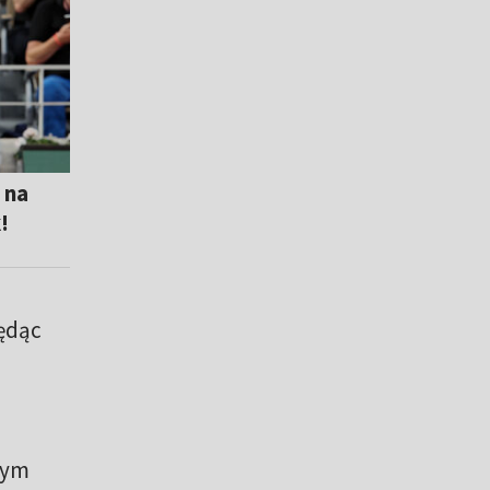
i na
!
będąc
tym