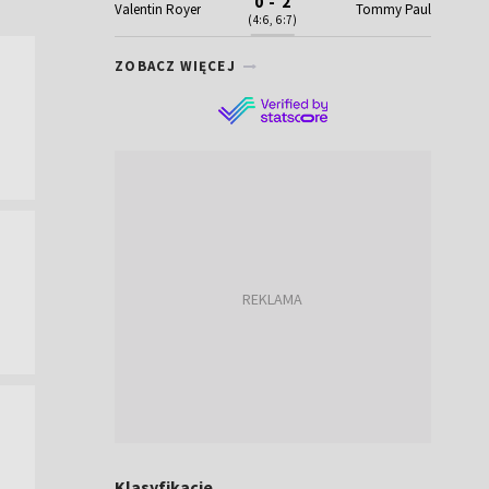
0 - 2
Valentin Royer
Tommy Paul
(4:6, 6:7)
ZOBACZ WIĘCEJ
Klasyfikacje