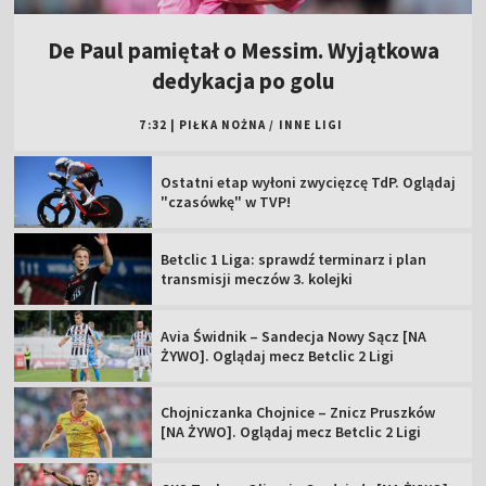
De Paul pamiętał o Messim. Wyjątkowa
dedykacja po golu
7:32
|
PIŁKA NOŻNA
/
INNE LIGI
Ostatni etap wyłoni zwycięzcę TdP. Oglądaj
"czasówkę" w TVP!
Betclic 1 Liga: sprawdź terminarz i plan
transmisji meczów 3. kolejki
Avia Świdnik – Sandecja Nowy Sącz [NA
ŻYWO]. Oglądaj mecz Betclic 2 Ligi
Chojniczanka Chojnice – Znicz Pruszków
[NA ŻYWO]. Oglądaj mecz Betclic 2 Ligi