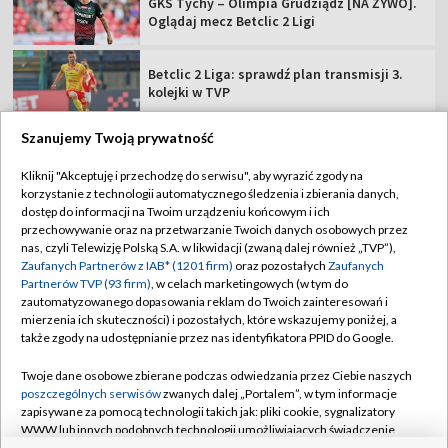
GKS Tychy – Olimpia Grudziądz [NA ŻYWO].
Oglądaj mecz Betclic 2 Ligi
Betclic 2 Liga: sprawdź plan transmisji 3.
kolejki w TVP
Szanujemy Twoją prywatność
Kliknij "Akceptuję i przechodzę do serwisu", aby wyrazić zgody na
korzystanie z technologii automatycznego śledzenia i zbierania danych,
TVP
dostęp do informacji na Twoim urządzeniu końcowym i ich
Abonament TVP
Regulamin TVP
przechowywanie oraz na przetwarzanie Twoich danych osobowych przez
nas, czyli Telewizję Polską S.A. w likwidacji (zwaną dalej również „TVP”),
Polityka prywatności
Sklep TVP
Zaufanych Partnerów z IAB* (1201 firm)
oraz pozostałych
Zaufanych
Partnerów TVP (93 firm)
, w celach marketingowych (w tym do
Biuro Reklamy
Moje zgody
zautomatyzowanego dopasowania reklam do Twoich zainteresowań i
mierzenia ich skuteczności) i pozostałych, które wskazujemy poniżej, a
Oferta Handlowa
Biuro reklamy
także zgody na udostępnianie przez nas identyfikatora PPID do Google.
Telegazeta ogłoszenia
Kontakt
Twoje dane osobowe zbierane podczas odwiedzania przez Ciebie naszych
Emisja w TVP
poszczególnych serwisów
zwanych dalej „Portalem”, w tym informacje
zapisywane za pomocą technologii takich jak: pliki cookie, sygnalizatory
Kanały
Rada Programowa
WWW lub innych podobnych technologii umożliwiających świadczenie
dopasowanych i bezpiecznych usług, personalizację treści oraz reklam,