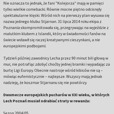
Nie oznacza to jednak, że fani "Kolejorza" mają w pamięci
tylko wielkie comebacki. Równie mocne piętno odcisnęły
spektakularne klęski. Wśród nich na pierwszy plan wysuwa się
nazwa jednego klubu: Stjarnan. 31 lipca 2014 roku ekipa z
Poznania skompromitowała się, przegrywając na wyjeździe z
malutkim klubem z Islandii, który w świadomości fanów na
świecie wsławił się raczej kreatywnymi cieszynkani, a nie
europejskimi podbojami.
Tydzień później zawodnicy Lecha przez 90 minut bili głową w
mur, nie potrafiąc zdobyć choćby jednej bramki i wypadając za
burtę Ligi Europy. Obecnie nastroje wśród kibiców nie są –
mówiąc eufemistycznie – najlepsze. Wszyscy mają jednak
nadzieję, że koszmar Stjarnanu się nie powtórzy.
Dwumecze europejskich pucharów w XXI wieku, w których
Lech Poznań musiał odrabiać straty w rewanżu:
Sezon 2004/05