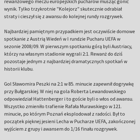
rewanżowego meczu europejskich pucharów musząc gonić
wynik. Tylko trzykrotnie "Kolejorz" skutecznie odrabiał
straty i cieszył się z awansu do kolejnej rundy rozgrywek.
Najbardziej pamiętnym przypadkiem jest oczywiście domowe
spotkanie z Austrią Wiedeń w I rundzie Pucharu UEFA w
sezonie 2008/09. W pierwszym spotkaniu górą byli Austriacy,
którzy na własnym stadionie wygrali 2:1. Rewanż do dziś
pozostaje jednym z najbardziej dramatycznych spotkań w
historii klubu.
Gol Sławomira Peszki na 2:1 w 85. minucie zapewnił dogrywkę
przy Bułgarskiej. W niej na gola Roberta Lewandowskiego
odpowiedział Hattenberger i to goście byli o włos od awansu.
Wszystko zmieniło trafienie Rafała Murawskiego w 121.
minucie, po którym Poznań eksplodował z radości. Był to
początek pięknej jesieni Lecha w Pucharze UEFA, zakończonej
wyjściem z grupy i awansem do 1/16 finału rozgrywek.