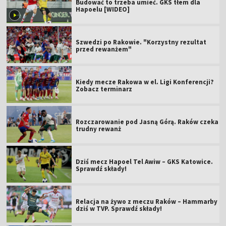
Budować to trzeba umieć. GKS tłem dla
Hapoelu [WIDEO]
Szwedzi po Rakowie. "Korzystny rezultat
przed rewanżem"
Kiedy mecze Rakowa w el. Ligi Konferencji?
Zobacz terminarz
Rozczarowanie pod Jasną Górą. Raków czeka
trudny rewanż
Dziś mecz Hapoel Tel Awiw – GKS Katowice.
Sprawdź składy!
Relacja na żywo z meczu Raków – Hammarby
dziś w TVP. Sprawdź składy!