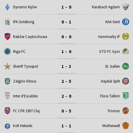
1 - 0
Dynamo Kijów
Karabach Agdam
0 - 1
IFK Goteborg
KAA Gent
0 - 0
Raków Częstochowa
Hammarby IF
1 - 0
Riga FC
ETO FC Gyor
1 - 3
Sheriff Tyraspol
St. Gallen
2 - 5
Zalgiris Vilnius
Hajduk Split
2 - 0
Inter d'Escaldes
Flora Tallinn
0 - 5
FC CFR 1907 Cluj
Tromso
1 - 1
HJK Helsinki
Motherwell