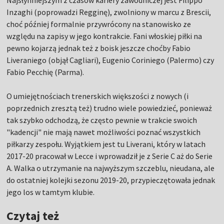
Najsłynniejszym z czasów kariery zawodniczej jest Filippo
Inzaghi (poprowadzi Regginę), zwolniony w marcu z Brescii,
choć później formalnie przywrócony na stanowisko ze
względu na zapisy w jego kontrakcie. Fani włoskiej piłki na
pewno kojarzą jednak też z boisk jeszcze choćby Fabio
Liveraniego (objął Cagliari), Eugenio Coriniego (Palermo) czy
Fabio Pecchię (Parma).
O umiejętnościach trenerskich większości z nowych (i
poprzednich zresztą też) trudno wiele powiedzieć, ponieważ
tak szybko odchodzą, że często pewnie w trakcie swoich
"kadencji" nie mają nawet możliwości poznać wszystkich
piłkarzy zespołu. Wyjątkiem jest tu Liverani, który w latach
2017-20 pracował w Lecce i wprowadził je z Serie C aż do Serie
A. Walka o utrzymanie na najwyższym szczeblu, nieudana, ale
do ostatniej kolejki sezonu 2019-20, przypieczętowała jednak
jego los w tamtym klubie.
Czytaj też