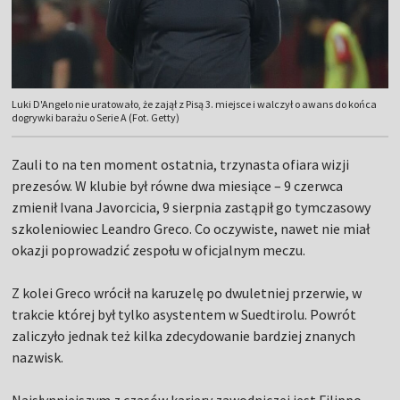
Luki D'Angelo nie uratowało, że zajął z Pisą 3. miejsce i walczył o awans do końca
dogrywki barażu o Serie A (Fot. Getty)
Zauli to na ten moment ostatnia, trzynasta ofiara wizji
prezesów. W klubie był równe dwa miesiące – 9 czerwca
zmienił Ivana Javorcicia, 9 sierpnia zastąpił go tymczasowy
szkoleniowiec Leandro Greco. Co oczywiste, nawet nie miał
okazji poprowadzić zespołu w oficjalnym meczu.
Z kolei Greco wrócił na karuzelę po dwuletniej przerwie, w
trakcie której był tylko asystentem w Suedtirolu. Powrót
zaliczyło jednak też kilka zdecydowanie bardziej znanych
nazwisk.