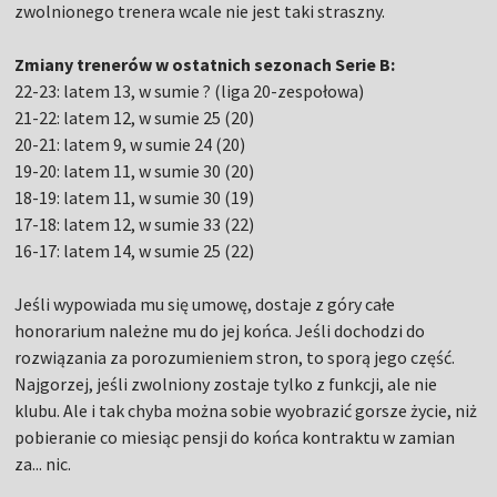
zwolnionego trenera wcale nie jest taki straszny.
Zmiany trenerów w ostatnich sezonach Serie B:
22-23: latem 13, w sumie ? (liga 20-zespołowa)
21-22: latem 12, w sumie 25 (20)
20-21: latem 9, w sumie 24 (20)
19-20: latem 11, w sumie 30 (20)
18-19: latem 11, w sumie 30 (19)
17-18: latem 12, w sumie 33 (22)
16-17: latem 14, w sumie 25 (22)
Jeśli wypowiada mu się umowę, dostaje z góry całe
honorarium należne mu do jej końca. Jeśli dochodzi do
rozwiązania za porozumieniem stron, to sporą jego część.
Najgorzej, jeśli zwolniony zostaje tylko z funkcji, ale nie
klubu. Ale i tak chyba można sobie wyobrazić gorsze życie, niż
pobieranie co miesiąc pensji do końca kontraktu w zamian
za... nic.