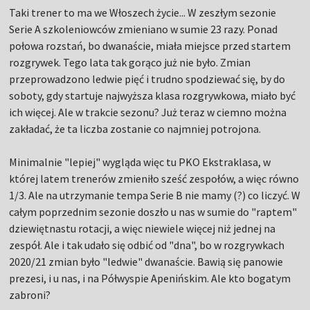
Taki trener to ma we Włoszech życie... W zeszłym sezonie
Serie A szkoleniowców zmieniano w sumie 23 razy. Ponad
połowa rozstań, bo dwanaście, miała miejsce przed startem
rozgrywek. Tego lata tak gorąco już nie było. Zmian
przeprowadzono ledwie pięć i trudno spodziewać się, by do
soboty, gdy startuje najwyższa klasa rozgrywkowa, miało być
ich więcej. Ale w trakcie sezonu? Już teraz w ciemno można
zakładać, że ta liczba zostanie co najmniej potrojona.
Minimalnie "lepiej" wygląda więc tu PKO Ekstraklasa, w
której latem trenerów zmieniło sześć zespołów, a więc równo
1/3. Ale na utrzymanie tempa Serie B nie mamy (?) co liczyć. W
całym poprzednim sezonie doszło u nas w sumie do "raptem"
dziewiętnastu rotacji, a więc niewiele więcej niż jednej na
zespół. Ale i tak udało się odbić od "dna", bo w rozgrywkach
2020/21 zmian było "ledwie" dwanaście. Bawią się panowie
prezesi, i u nas, i na Półwyspie Apenińskim. Ale kto bogatym
zabroni?