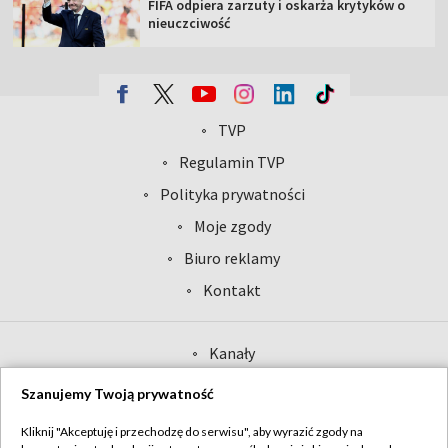
FIFA odpiera zarzuty i oskarża krytyków o
nieuczciwość
TVP
Abonament TVP
Regulamin TVP
Polityka prywatności
Sklep TVP
Biuro Reklamy
Moje zgody
Oferta Handlowa
Biuro reklamy
Telegazeta ogłoszenia
Kontakt
Emisja w TVP
Kanały
Rada Programowa
Ogłoszenia przetargowe
Szanujemy Twoją prywatność
©2026 Telewizja Polska Spółka Akcyjna w likwidacji
Akademia Telewizyjna
Kliknij "Akceptuję i przechodzę do serwisu", aby wyrazić zgody na