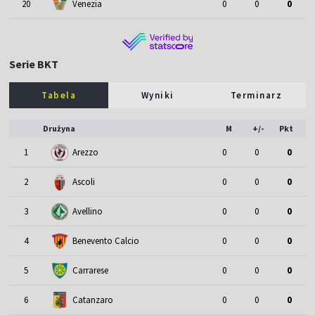
20
Venezia
0
0
0
Serie BKT
Tabela
Wyniki
Terminarz
Drużyna
M
+/-
Pkt
1
Arezzo
0
0
0
2
Ascoli
0
0
0
3
Avellino
0
0
0
4
Benevento Calcio
0
0
0
5
Carrarese
0
0
0
6
Catanzaro
0
0
0