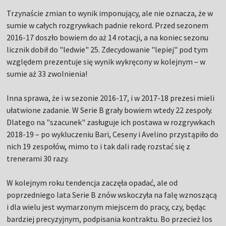
Trzynaście zmian to wynik imponujący, ale nie oznacza, że w
sumie w całych rozgrywkach padnie rekord. Przed sezonem
2016-17 doszło bowiem do aż 14 rotacji, a na koniec sezonu
licznik dobił do "ledwie" 25. Zdecydowanie "lepiej" pod tym
względem prezentuje się wynik wykręcony w kolejnym – w
sumie aż 33 zwolnienia!
Inna sprawa, że i w sezonie 2016-17, i w 2017-18 prezesi mieli
ułatwione zadanie. W Serie B grały bowiem wtedy 22 zespoły.
Dlatego na "szacunek" zasługuje ich postawa w rozgrywkach
2018-19 – po wykluczeniu Bari, Ceseny i Avelino przystąpiło do
nich 19 zespołów, mimo to i tak dali radę rozstać się z
trenerami 30 razy.
W kolejnym roku tendencja zaczęła opadać, ale od
poprzedniego lata Serie B znów wskoczyła na falę wznoszącą
i dla wielu jest wymarzonym miejscem do pracy, czy, będąc
bardziej precyzyjnym, podpisania kontraktu. Bo przecież los