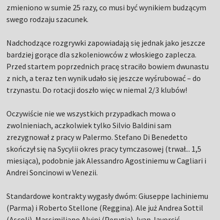
zmieniono w sumie 25 razy, co musi być wynikiem budzącym
swego rodzaju szacunek.
Nadchodzące rozgrywki zapowiadają się jednak jako jeszcze
bardziej gorące dla szkoleniowców z włoskiego zaplecza.
Przed startem poprzednich pracę straciło bowiem dwunastu
z nich, a teraz ten wynik udało się jeszcze wyśrubować – do
trzynastu. Do rotacji doszło więc w niemal 2/3 klubów!
Oczywiście nie we wszystkich przypadkach mowa o
zwolnieniach, aczkolwiek tylko Silvio Baldini sam
zrezygnował z pracy w Palermo. Stefano Di Benedetto
skończył się na Sycylii okres pracy tymczasowej (trwał... 1,5
miesiąca), podobnie jak Alessandro Agostiniemu w Cagliari i
Andrei Soncinowi w Venezii.
Standardowe kontrakty wygasły dwóm: Giuseppe Iachiniemu
(Parma) i Roberto Stellone (Reggina). Ale już Andrea Sottil
(Ascoli), Massimiliano Alvini (Perugia), Ivan Javorcić