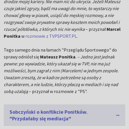
drodze mojej kariery. Nie mam nic do ukrycia. Jeżeli Mateusz
czuje jakieś zgryzy, bądź ma uwagi do mnie, to wystarczy nie
chować głowy w piasek, usiąść do męskiej rozmowy, a nie
rozgrywać swoje prywatne sprawy kosztem moich powołań i
rzucać półsłówka, z których nic nie wynika
– przyznał
Marcel
Ponitka
w
rozmowie z TVPSPORT.PL
.
Tego samego dnia na łamach "Przeglądu Sportowego" do
sprawy odniósł się
Mateusz Ponitka
.
– Jedno jest jednak
pewne: po wywiadzie, który ukazał się w TVP, nie ma już
możliwości, bym zagrał z nim (Marcelem) w jednym zespole.
Uważam zresztą, że w kadrze potrzebne są osoby z
charakterem, a nie ludzie, którzy płaczą w mediach i się nad
sobą użalają
– przyznał w rozmowie z "PS".
Sobczyński o konflikcie Ponitków.
"Przydałaby się mediacja"