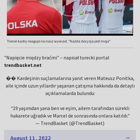
Trener kadry reaguje na nasz wywiad. "Każda decyzja jest moja"
"Napięcie między braćmi" – napisał turecki portal
trendbasket.net
��️ Kardeşinin suçlamalarına yanıt veren Mateusz Ponitka,
aile içinde uzun yıllardır yaşanan çatışma hakkında da detaylı
açıklamalarda bulundu:
"19 yaşımdan yana ben ve eşim, ailem tarafından sürekli
hakarete uğradık ve Marcel de sonrasında onlara katıldı."
— TrendBasket (@TrendBasket)
August 11, 2022