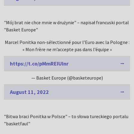
"Mój brat nie chce mnie w drużynie" – napisał francuski portal
"Basket Europe"
Marcel Ponitka non-sélectionné pour l’Euro avec la Pologne :
« Mon frère ne m’accepte pas dans l’équipe »
https://t.co/pMmREIUInr
— Basket Europe (@basketeurope)
August 11, 2022
"Bitwa braci Ponitka w Polsce" – to słowa tureckiego portalu
"basketfaul"