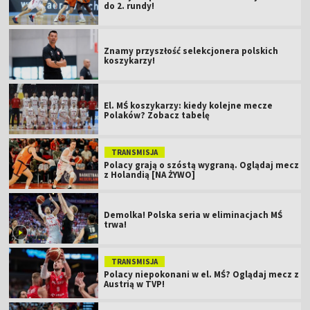
do 2. rundy!
Znamy przyszłość selekcjonera polskich
koszykarzy!
El. MŚ koszykarzy: kiedy kolejne mecze
Polaków? Zobacz tabelę
TRANSMISJA
Polacy grają o szóstą wygraną. Oglądaj mecz
z Holandią [NA ŻYWO]
Demolka! Polska seria w eliminacjach MŚ
trwa!
TRANSMISJA
Polacy niepokonani w el. MŚ? Oglądaj mecz z
Austrią w TVP!