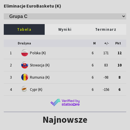
Eliminacje EuroBasketu (K)
Tabela
Wyniki
Terminarz
Drużyna
M
+/-
Pkt
1
Polska (K)
6
171
12
2
Słowacja (K)
6
83
10
3
Rumunia (K)
6
-98
8
4
Cypr (K)
6
-156
6
Najnowsze