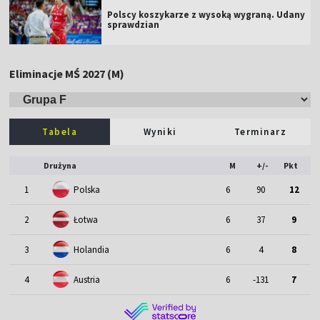
Polscy koszykarze z wysoką wygraną. Udany
sprawdzian
Eliminacje MŚ 2027 (M)
Tabela
Wyniki
Terminarz
Drużyna
M
+/-
Pkt
1
Polska
6
90
12
2
Łotwa
6
37
9
3
Holandia
6
4
8
4
Austria
6
-131
7