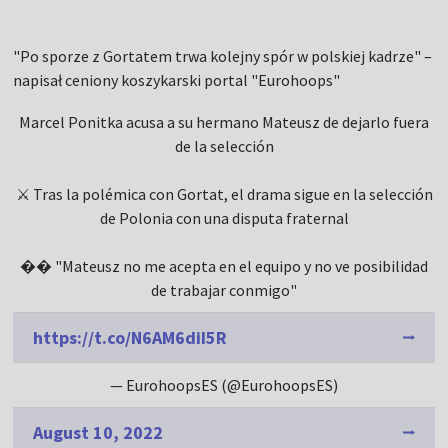
"Po sporze z Gortatem trwa kolejny spór w polskiej kadrze" –
napisał ceniony koszykarski portal "Eurohoops"
Marcel Ponitka acusa a su hermano Mateusz de dejarlo fuera
de la selección
⚔️ Tras la polémica con Gortat, el drama sigue en la selección
de Polonia con una disputa fraternal
��️ "Mateusz no me acepta en el equipo y no ve posibilidad
de trabajar conmigo"
https://t.co/N6AM6diI5R
— EurohoopsES (@EurohoopsES)
August 10, 2022