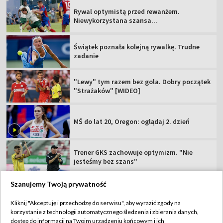
Rywal optymistą przed rewanżem.
Niewykorzystana szansa...
Świątek poznała kolejną rywalkę. Trudne
zadanie
"Lewy" tym razem bez gola. Dobry początek
"Strażaków" [WIDEO]
MŚ do lat 20, Oregon: oglądaj 2. dzień
Trener GKS zachowuje optymizm. "Nie
jesteśmy bez szans"
Szanujemy Twoją prywatność
Kliknij "Akceptuję i przechodzę do serwisu", aby wyrazić zgody na
korzystanie z technologii automatycznego śledzenia i zbierania danych,
TVP
dostęp do informacji na Twoim urządzeniu końcowym i ich