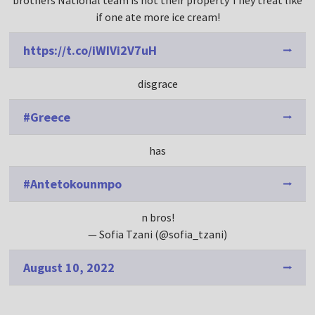
brothers National team is not their property They treat like
if one ate more ice cream!
https://t.co/iWIVi2V7uH
disgrace
#Greece
has
#Antetokounmpo
n bros!
— Sofia Tzani (@sofia_tzani)
August 10, 2022