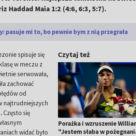
iz Haddad Maia 1:2 (4:6, 6:3, 5:7).
: pasuje mi to, bo pewnie bym z nią przegrała
Czytaj też
zonie spisuje się
 klasę w meczu z
ietnie serwowała,
iła zachować
 błędów od
 najtrudniejszych
 Często się
 własnym
Porażka i wzruszenie Willia
"Jestem słaba w pożegnan
aniach widać było