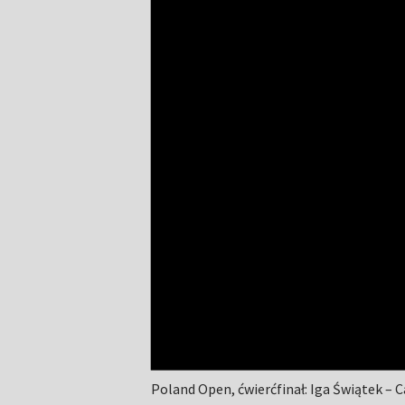
Poland Open, ćwierćfinał: Iga Świątek – 