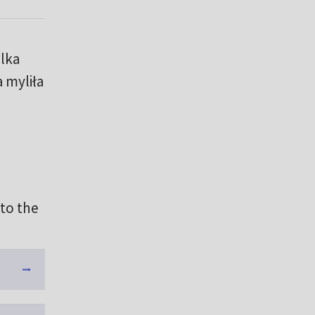
alka
 myliła
to the