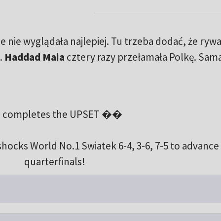
cie nie wyglądała najlepiej. Tu trzeba dodać, że ryw
.
Haddad Maia
cztery razy przełamała Polkę. Sama
a completes the UPSET ��
ks World No.1 Swiatek 6-4, 3-6, 7-5 to advance 
quarterfinals!