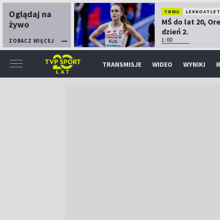
Oglądaj na
TRWA
LEKKOATLE
MŚ do lat 20, Or
żywo
dzień 2.
1:00
ZOBACZ WIĘCEJ
TRANSMISJE
WIDEO
WYNIKI
R