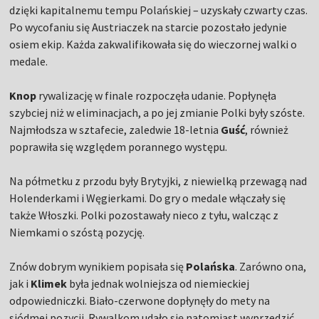
dzięki kapitalnemu tempu Polańskiej – uzyskały czwarty czas.
Po wycofaniu się Austriaczek na starcie pozostało jedynie
osiem ekip. Każda zakwalifikowała się do wieczornej walki o
medale.
Knop
rywalizację w finale rozpoczęła udanie. Popłynęła
szybciej niż w eliminacjach, a po jej zmianie Polki były szóste.
Najmłodsza w sztafecie, zaledwie 18-letnia
Guść
, również
poprawiła się względem porannego występu.
Na półmetku z przodu były Brytyjki, z niewielką przewagą nad
Holenderkami i Węgierkami. Do gry o medale włączały się
także Włoszki. Polki pozostawały nieco z tyłu, walcząc z
Niemkami o szóstą pozycję.
Znów dobrym wynikiem popisała się
Polańska
. Zarówno ona,
jak i
Klimek
była jednak wolniejsza od niemieckiej
odpowiedniczki. Biało-czerwone dopłynęły do mety na
siódmej pozycji. Rywalkom udało się natomiast wyprzedzić