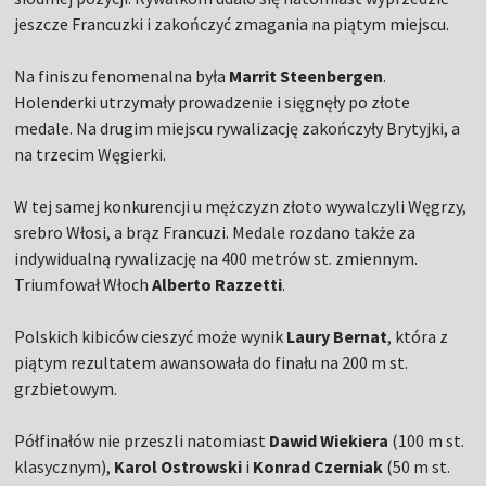
jeszcze Francuzki i zakończyć zmagania na piątym miejscu.
Na finiszu fenomenalna była
Marrit Steenbergen
.
Holenderki utrzymały prowadzenie i sięgnęły po złote
medale. Na drugim miejscu rywalizację zakończyły Brytyjki, a
na trzecim Węgierki.
W tej samej konkurencji u mężczyzn złoto wywalczyli Węgrzy,
srebro Włosi, a brąz Francuzi. Medale rozdano także za
indywidualną rywalizację na 400 metrów st. zmiennym.
Triumfował Włoch
Alberto Razzetti
.
Polskich kibiców cieszyć może wynik
Laury Bernat
, która z
piątym rezultatem awansowała do finału na 200 m st.
grzbietowym.
Półfinałów nie przeszli natomiast
Dawid Wiekiera
(100 m st.
klasycznym),
Karol Ostrowski
i
Konrad Czerniak
(50 m st.