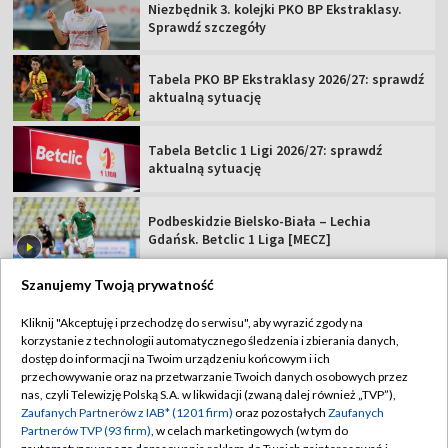
Niezbędnik 3. kolejki PKO BP Ekstraklasy.
Sprawdź szczegóły
Tabela PKO BP Ekstraklasy 2026/27: sprawdź
aktualną sytuację
Tabela Betclic 1 Ligi 2026/27: sprawdź
aktualną sytuację
Podbeskidzie Bielsko-Biała – Lechia
Gdańsk. Betclic 1 Liga [MECZ]
Szanujemy Twoją prywatność
Kliknij "Akceptuję i przechodzę do serwisu", aby wyrazić zgody na
korzystanie z technologii automatycznego śledzenia i zbierania danych,
TVP
dostęp do informacji na Twoim urządzeniu końcowym i ich
Abonament TVP
Regulamin TVP
przechowywanie oraz na przetwarzanie Twoich danych osobowych przez
nas, czyli Telewizję Polską S.A. w likwidacji (zwaną dalej również „TVP”),
Polityka prywatności
Sklep TVP
Zaufanych Partnerów z IAB* (1201 firm)
oraz pozostałych
Zaufanych
Partnerów TVP (93 firm)
, w celach marketingowych (w tym do
Biuro Reklamy
Moje zgody