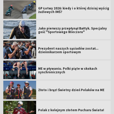
GP Łotwy 2026: kiedy i o której dzisiaj wyścig
żużlowych IMŚ?
Jako pierwszy przepłynął Bałtyk. Specjalny
gość "Sportowego Wieczoru"
Prezydent naszych sąsiadów został...
dziennikarzem sportowym
ME w pływaniu. Polki piąte w skokach
synchronicznych
Złoto i brąz! Świetny dzień Polaków na ME
Polak z kolejnym złotem Pucharu Świata!