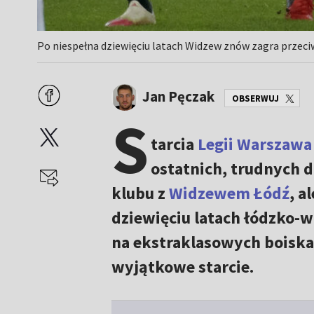
Po niespełna dziewięciu latach Widzew znów zagra przeciw
Jan Pęczak
OBSERWUJ
S
tarcia
Legii Warszawa
ostatnich, trudnych dl
klubu z
Widzewem Łódź
, a
dziewięciu latach łódzko-w
na ekstraklasowych boiska
wyjątkowe starcie.