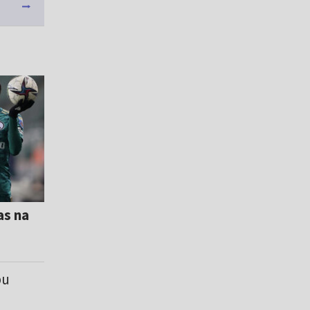
as na
bu