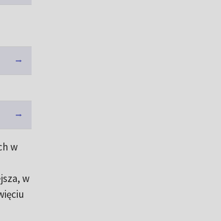
ch w
jsza, w
więciu