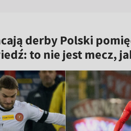
acają derby Polski pom
edź: to nie jest mecz, j