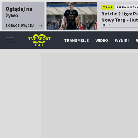
Oglądaj na
TRWA
PIŁKA NOŻN
Betclic 2 Liga: 
żywo
Nowy Targ – Hut
Kraków
10:53
ZOBACZ WIĘCEJ
TRANSMISJE
WIDEO
WYNIKI
R