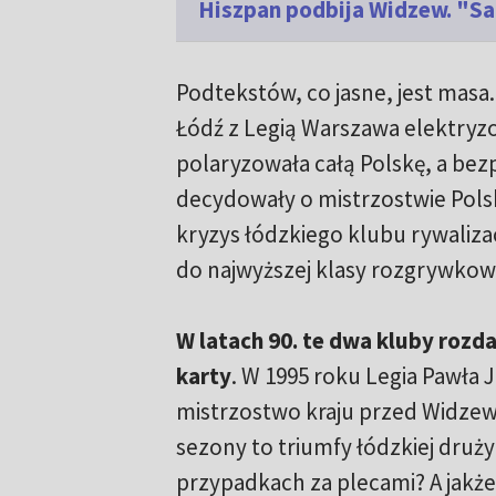
Hiszpan podbija Widzew. "Sa
Podtekstów, co jasne, jest masa
Łódź z Legią Warszawa elektryzo
polaryzowała całą Polskę, a bez
decydowały o mistrzostwie Polsk
kryzys łódzkiego klubu rywaliza
do najwyższej klasy rozgrywkow
W latach 90. te dwa kluby rozd
karty
. W 1995 roku Legia Pawła 
mistrzostwo kraju przed Widze
sezony to triumfy łódzkiej dru
przypadkach za plecami? A jakże 