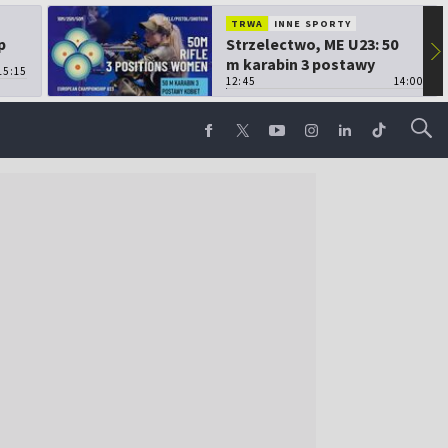
TRWA
INNE SPORTY
p
Strzelectwo, ME U23: 50
▶
m karabin 3 postawy
15:15
kobiet
12:45
14:00