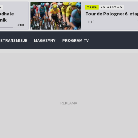
A
TRWA
KOLARSTWO
Podhale
Tour de Pologne: 6. eta
nik
11:10
13:00
ETRANSMISJE
MAGAZYNY
PROGRAM TV