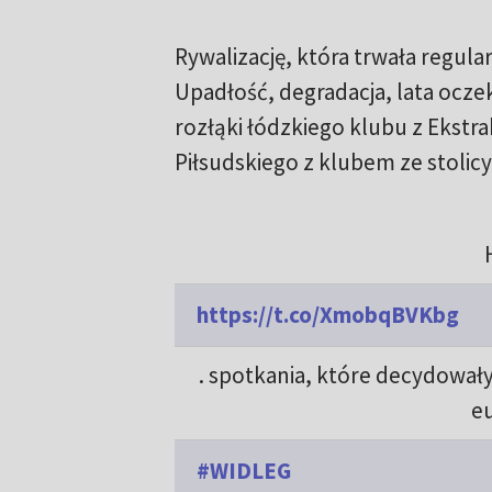
Rywalizację, która trwała regul
Upadłość, degradacja, lata ocze
rozłąki łódzkiego klubu z Ekstrak
Piłsudskiego z klubem ze stolicy
https://t.co/XmobqBVKbg
. spotkania, które decydowały
e
#WIDLEG