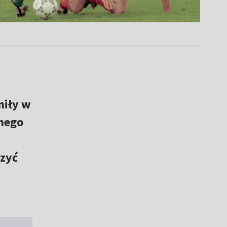
miły w
znego
czyć