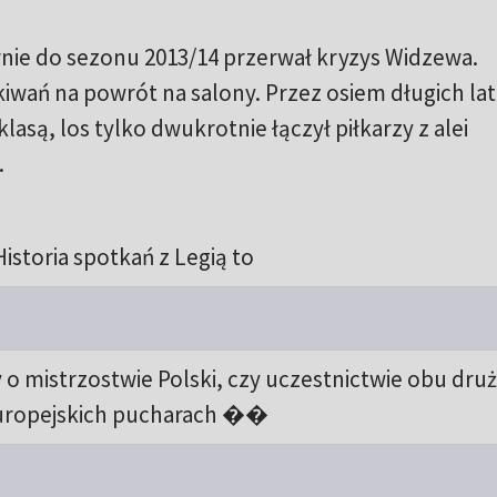
arnie do sezonu 2013/14 przerwał kryzys Widzewa.
kiwań na powrót na salony. Przez osiem długich lat
lasą, los tylko dwukrotnie łączył piłkarzy z alei
.
Historia spotkań z Legią to
 o mistrzostwie Polski, czy uczestnictwie obu dru
uropejskich pucharach ��