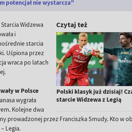
m potencjał nie wystarcza"
Czytaj też
. Starcia Widzewa
wała i
pośrednie starcia
i. Uśpiona przez
cja wraca po latach
ej.
awały w Polsce
Polski klasyk już dzisiaj! Cz
starcie Widzewa z Legią
Janasa wygrała
wem. Kolejne dwa
żyny prowadzonej przez Franciszka Smudy. Kto w o
– Legia.