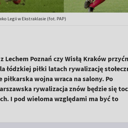
ko Legii w Ekstraklasie (fot. PAP)
z Lechem Poznań czy Wisłą Kraków przyć
a łódzkiej piłki latach rywalizację stołec
le piłkarska wojna wraca na salony. Po
arszawska rywalizacja znów będzie się to
ch. I pod wieloma względami ma być to