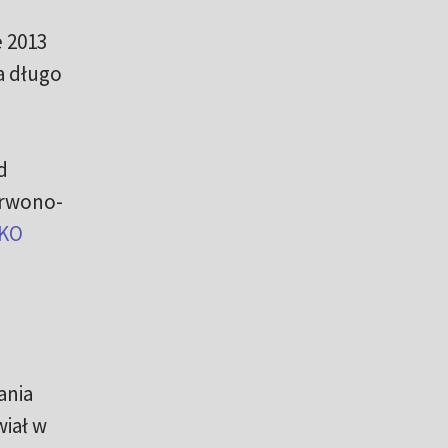
e 2013
a długo
d
zerwono-
KO
ania
wiał w