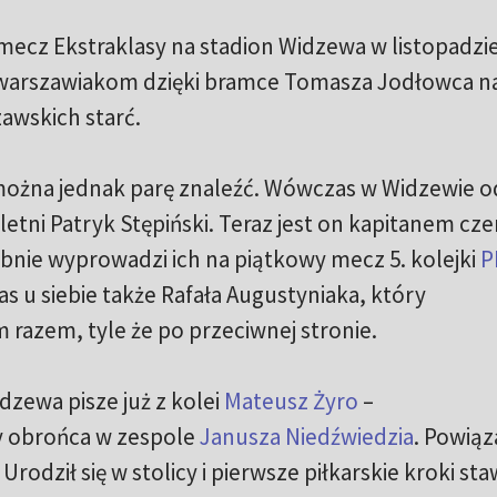
 mecz Ekstraklasy na stadion Widzewa w listopadzi
warszawiakom dzięki bramce Tomasza Jodłowca n
awskich starć.
można jednak parę znaleźć. Wówczas w Widzewie o
-letni Patryk Stępiński. Teraz jest on kapitanem c
nie wyprowadzi ich na piątkowy mecz 5. kolejki
P
s u siebie także Rafała Augustyniaka, który
m razem, tyle że po przeciwnej stronie.
dzewa pisze już z kolei
Mateusz Żyro
–
 obrońca w zespole
Janusza Niedźwiedzia
. Powiąz
odził się w stolicy i pierwsze piłkarskie kroki sta