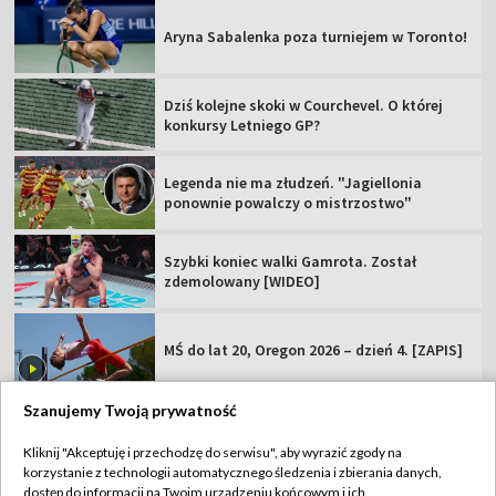
Aryna Sabalenka poza turniejem w Toronto!
Dziś kolejne skoki w Courchevel. O której
konkursy Letniego GP?
Legenda nie ma złudzeń. "Jagiellonia
ponownie powalczy o mistrzostwo"
Szybki koniec walki Gamrota. Został
zdemolowany [WIDEO]
MŚ do lat 20, Oregon 2026 – dzień 4. [ZAPIS]
Szanujemy Twoją prywatność
Kliknij "Akceptuję i przechodzę do serwisu", aby wyrazić zgody na
korzystanie z technologii automatycznego śledzenia i zbierania danych,
TVP
dostęp do informacji na Twoim urządzeniu końcowym i ich