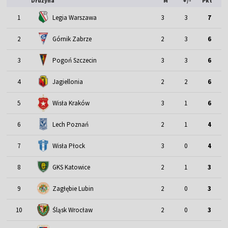
Drużyna
M
+/-
Pkt
1
Legia Warszawa
3
3
7
2
Górnik Zabrze
2
3
6
3
Pogoń Szczecin
3
3
6
4
Jagiellonia
2
2
6
5
Wisła Kraków
3
1
6
6
Lech Poznań
2
1
4
7
Wisła Płock
3
0
4
8
GKS Katowice
2
1
3
9
Zagłębie Lubin
2
0
3
Śląsk Wrocław
10
2
0
3