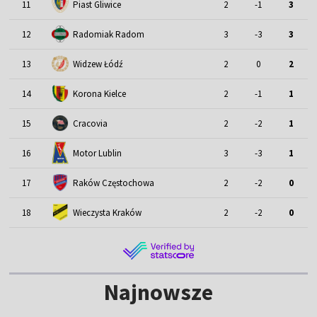
11
Piast Gliwice
2
-1
3
12
Radomiak Radom
3
-3
3
13
Widzew Łódź
2
0
2
14
Korona Kielce
2
-1
1
15
Cracovia
2
-2
1
Motor Lublin
16
3
-3
1
17
Raków Częstochowa
2
-2
0
18
Wieczysta Kraków
2
-2
0
Najnowsze