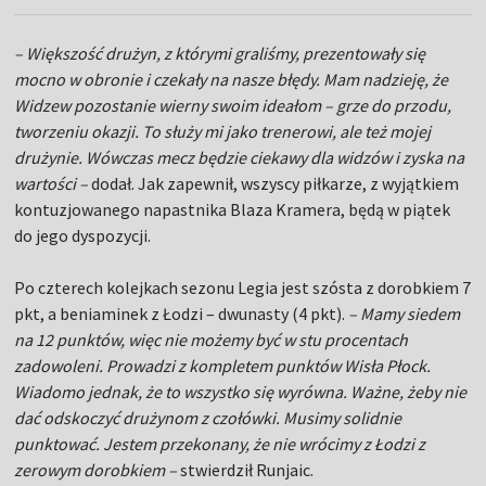
– Większość drużyn, z którymi graliśmy, prezentowały się
mocno w obronie i czekały na nasze błędy. Mam nadzieję, że
Widzew pozostanie wierny swoim ideałom – grze do przodu,
tworzeniu okazji. To służy mi jako trenerowi, ale też mojej
drużynie. Wówczas mecz będzie ciekawy dla widzów i zyska na
wartości –
dodał. Jak zapewnił, wszyscy piłkarze, z wyjątkiem
kontuzjowanego napastnika Blaza Kramera, będą w piątek
do jego dyspozycji.
Po czterech kolejkach sezonu Legia jest szósta z dorobkiem 7
pkt, a beniaminek z Łodzi – dwunasty (4 pkt).
– Mamy siedem
na 12 punktów, więc nie możemy być w stu procentach
zadowoleni. Prowadzi z kompletem punktów Wisła Płock.
Wiadomo jednak, że to wszystko się wyrówna. Ważne, żeby nie
dać odskoczyć drużynom z czołówki. Musimy solidnie
punktować. Jestem przekonany, że nie wrócimy z Łodzi z
zerowym dorobkiem –
stwierdził Runjaic.