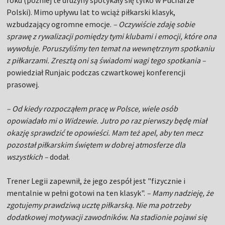
roku (później te drużyny spotykały się tylko w Pucharze
Polski). Mimo upływu lat to wciąż piłkarski klasyk,
wzbudzający ogromne emocje.
– Oczywiście zdaję sobie
sprawę z rywalizacji pomiędzy tymi klubami i emocji, które ona
wywołuje. Poruszyliśmy ten temat na wewnętrznym spotkaniu
z piłkarzami. Zresztą oni są świadomi wagi tego spotkania –
powiedział Runjaic podczas czwartkowej konferencji
prasowej.
– Od kiedy rozpocząłem pracę w Polsce, wiele osób
opowiadało mi o Widzewie. Jutro po raz pierwszy będę miał
okazję sprawdzić te opowieści. Mam też apel, aby ten mecz
pozostał piłkarskim świętem w dobrej atmosferze dla
wszystkich –
dodał.
Trener Legii zapewnił, że jego zespół jest "fizycznie i
mentalnie w pełni gotowi na ten klasyk".
– Mamy nadzieję, że
zgotujemy prawdziwą ucztę piłkarską. Nie ma potrzeby
dodatkowej motywacji zawodników. Na stadionie pojawi się