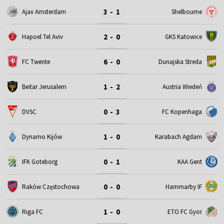
3 - 1
Ajax Amsterdam
Shelbourne
2 - 0
Hapoel Tel Aviv
GKS Katowice
6 - 0
FC Twente
Dunajska Streda
1 - 2
Beitar Jerusalem
Austria Wiedeń
0 - 3
DVSC
FC Kopenhaga
1 - 0
Dynamo Kijów
Karabach Agdam
0 - 1
IFK Goteborg
KAA Gent
0 - 0
Raków Częstochowa
Hammarby IF
1 - 0
Riga FC
ETO FC Gyor