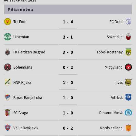
06 SIERPNIA 2026
Piłka nożna
1 - 4
Tre Fiori
FC Drita
2 - 1
Hibernian
Shkendija
3 - 0
FK Partizan Belgrad
Tobol Kostanay
0 - 2
Bohemians
Midtjylland
1 - 0
HNK Rijeka
Ilves
1 - 0
Borac Banja Luka
Vitebsk
1 - 0
SC Braga
Dinamo Minsk
0 - 2
Valur Reykjavik
Nordsjaelland