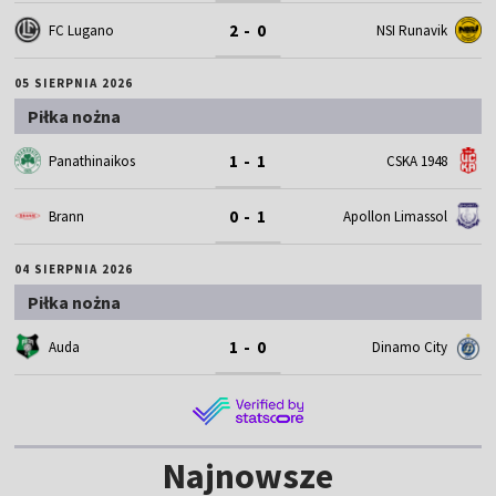
2 - 0
FC Lugano
NSI Runavik
05 SIERPNIA 2026
Piłka nożna
1 - 1
Panathinaikos
CSKA 1948
0 - 1
Brann
Apollon Limassol
04 SIERPNIA 2026
Piłka nożna
1 - 0
Auda
Dinamo City
Najnowsze