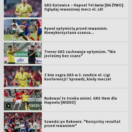
GKS Katowice – Hapoel Tel Awiw [NA ŻYWO].
Oglądaj rewanżowy mecz el. LK!
Rywal optymistą przed rewanżem.
Niewykorzystana szansa...
Trener GKS zachowuje optymizm. "Nie
jesteśmy bez szans"
Z kim zagra GKS w 3. rundzie el. Ligi
Konferencji? Sprawdź, kiedy mecze!
Budować to trzeba umieć. GKS tłem dla
Hapoelu [WIDEO]
Szwedzi po Rakowie. "Korzystny rezultat
przed rewanżem"