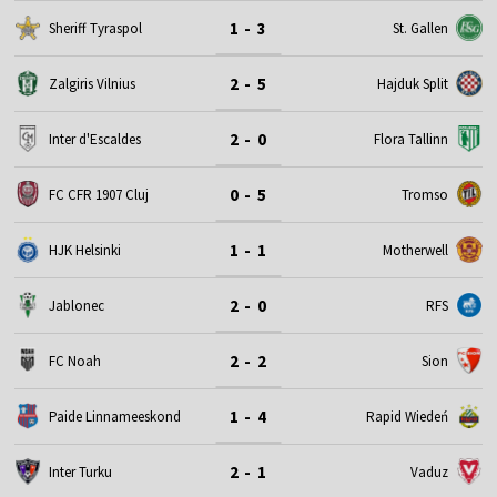
1 - 3
Sheriff Tyraspol
St. Gallen
2 - 5
Zalgiris Vilnius
Hajduk Split
2 - 0
Inter d'Escaldes
Flora Tallinn
0 - 5
FC CFR 1907 Cluj
Tromso
1 - 1
HJK Helsinki
Motherwell
2 - 0
Jablonec
RFS
2 - 2
FC Noah
Sion
1 - 4
Paide Linnameeskond
Rapid Wiedeń
2 - 1
Inter Turku
Vaduz