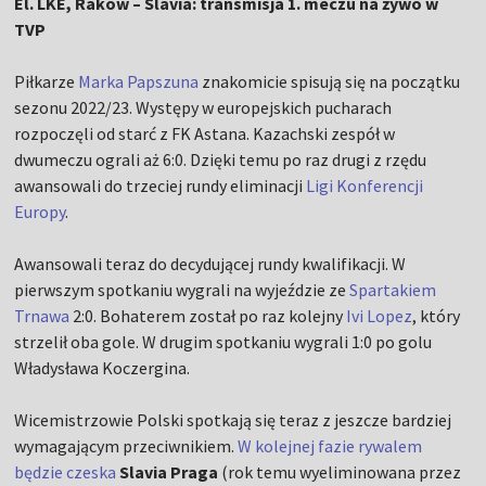
El. LKE, Raków – Slavia: transmisja 1. meczu na żywo w
TVP
Piłkarze
Marka Papszuna
znakomicie spisują się na początku
sezonu 2022/23. Występy w europejskich pucharach
rozpoczęli od starć z FK Astana. Kazachski zespół w
dwumeczu ograli aż 6:0. Dzięki temu po raz drugi z rzędu
awansowali do trzeciej rundy eliminacji
Ligi Konferencji
Europy
.
Awansowali teraz do decydującej rundy kwalifikacji. W
pierwszym spotkaniu wygrali na wyjeździe ze
Spartakiem
Trnawa
2:0. Bohaterem został po raz kolejny
Ivi Lopez
, który
strzelił oba gole. W drugim spotkaniu wygrali 1:0 po golu
Władysława Koczergina.
Wicemistrzowie Polski spotkają się teraz z jeszcze bardziej
wymagającym przeciwnikiem.
W kolejnej fazie rywalem
będzie czeska
Slavia Praga
(rok temu wyeliminowana przez