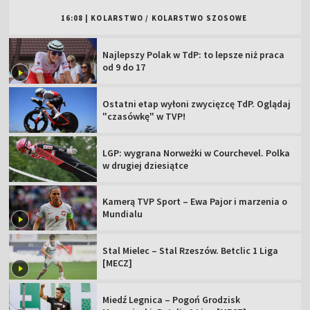
16:08
|
KOLARSTWO
/
KOLARSTWO SZOSOWE
Najlepszy Polak w TdP: to lepsze niż praca
od 9 do 17
Ostatni etap wyłoni zwycięzcę TdP. Oglądaj
"czasówkę" w TVP!
LGP: wygrana Norweżki w Courchevel. Polka
w drugiej dziesiątce
Kamerą TVP Sport – Ewa Pajor i marzenia o
Mundialu
Stal Mielec – Stal Rzeszów. Betclic 1 Liga
[MECZ]
Miedź Legnica – Pogoń Grodzisk