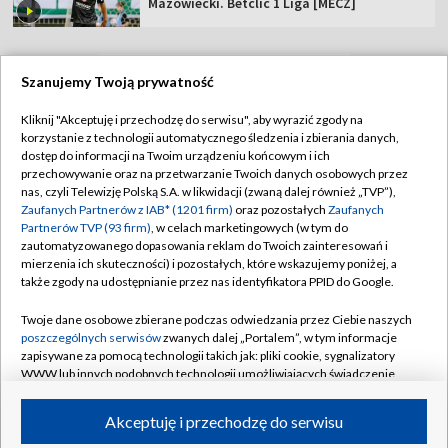
Mazowiecki. Betclic 1 Liga [MECZ]
Szanujemy Twoją prywatność
TVP
Kliknij "Akceptuję i przechodzę do serwisu", aby wyrazić zgody na
korzystanie z technologii automatycznego śledzenia i zbierania danych,
Abonament TVP
Regulamin TVP
dostęp do informacji na Twoim urządzeniu końcowym i ich
Polityka prywatności
Sklep TVP
przechowywanie oraz na przetwarzanie Twoich danych osobowych przez
nas, czyli Telewizję Polską S.A. w likwidacji (zwaną dalej również „TVP”),
Biuro Reklamy
Moje zgody
Zaufanych Partnerów z IAB* (1201 firm)
oraz pozostałych
Zaufanych
Partnerów TVP (93 firm)
, w celach marketingowych (w tym do
Oferta Handlowa
Biuro reklamy
zautomatyzowanego dopasowania reklam do Twoich zainteresowań i
mierzenia ich skuteczności) i pozostałych, które wskazujemy poniżej, a
Telegazeta ogłoszenia
Kontakt
także zgody na udostępnianie przez nas identyfikatora PPID do Google.
Emisja w TVP
Twoje dane osobowe zbierane podczas odwiedzania przez Ciebie naszych
Kanały
Rada Programowa
poszczególnych serwisów
zwanych dalej „Portalem”, w tym informacje
zapisywane za pomocą technologii takich jak: pliki cookie, sygnalizatory
Ogłoszenia przetargowe
WWW lub innych podobnych technologii umożliwiających świadczenie
©2026 Telewizja Polska Spółka Akcyjna w likwidacji
dopasowanych i bezpiecznych usług, personalizację treści oraz reklam,
Akademia Telewizyjna
udostępnianie funkcji mediów społecznościowych oraz analizowanie
Akceptuję i przechodzę do serwisu
Informacje o nadawcy
ruchu w Internecie.