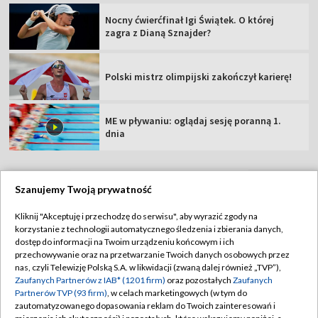
Nocny ćwierćfinał Igi Świątek. O której
zagra z Dianą Sznajder?
Polski mistrz olimpijski zakończył karierę!
ME w pływaniu: oglądaj sesję poranną 1.
dnia
Szanujemy Twoją prywatność
TVP
Kliknij "Akceptuję i przechodzę do serwisu", aby wyrazić zgody na
korzystanie z technologii automatycznego śledzenia i zbierania danych,
Abonament TVP
Regulamin TVP
dostęp do informacji na Twoim urządzeniu końcowym i ich
Polityka prywatności
Sklep TVP
przechowywanie oraz na przetwarzanie Twoich danych osobowych przez
nas, czyli Telewizję Polską S.A. w likwidacji (zwaną dalej również „TVP”),
Biuro Reklamy
Moje zgody
Zaufanych Partnerów z IAB* (1201 firm)
oraz pozostałych
Zaufanych
Partnerów TVP (93 firm)
, w celach marketingowych (w tym do
Oferta Handlowa
Biuro reklamy
zautomatyzowanego dopasowania reklam do Twoich zainteresowań i