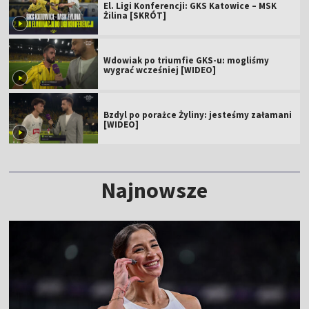
El. Ligi Konferencji: GKS Katowice – MSK
Żilina [SKRÓT]
Wdowiak po triumfie GKS-u: mogliśmy
wygrać wcześniej [WIDEO]
Bzdyl po porażce Żyliny: jesteśmy załamani
[WIDEO]
Najnowsze