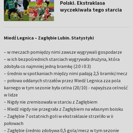
Polski. Ekstraklasa
wyczekiwała tego starcia
Miedź Legnica – Zagłębie Lubin. Statystyki
– w meczach pomiędzy nimi zawsze wygrywali gospodarze
– w ich bezpośrednich starciach wygrywała drużyna, która
zdobyła co najmniej jedną bramkę (2:0 i 0:3)
– średnio w spotkaniach między nimi padają 2,5 bramki/mecz
– połowa oddanych strzałów przez Miedź Legnica zza pola
karnego w tym sezonie była celna (20/10) - najwyższa celność
w lidze
– Nigdy nie zremisowała w starciu z Zagłębiem
– Miedź nigdy nie przegrała z Zagłębiem na własnym boisku
– Zagłębie 7 ostatnich goli w ekstraklasie strzeliło w ii
połowach
– Zagłębie średnio zdobywa 0,5 gola/mecz w tym sezonie