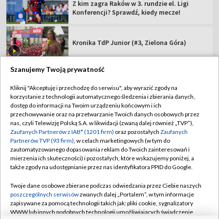
Z kim zagra Raków w 3. rundzie el. Ligi
Konferencji? Sprawdź, kiedy mecze!
Kronika TdP Junior (#3, Zielona Góra)
Szanujemy Twoją prywatność
Kliknij "Akceptuję i przechodzę do serwisu", aby wyrazić zgody na
korzystanie z technologii automatycznego śledzenia i zbierania danych,
TVP
dostęp do informacji na Twoim urządzeniu końcowym i ich
Abonament TVP
Regulamin TVP
przechowywanie oraz na przetwarzanie Twoich danych osobowych przez
nas, czyli Telewizję Polską S.A. w likwidacji (zwaną dalej również „TVP”),
Polityka prywatności
Sklep TVP
Zaufanych Partnerów z IAB* (1201 firm)
oraz pozostałych
Zaufanych
Partnerów TVP (93 firm)
, w celach marketingowych (w tym do
Biuro Reklamy
Moje zgody
zautomatyzowanego dopasowania reklam do Twoich zainteresowań i
mierzenia ich skuteczności) i pozostałych, które wskazujemy poniżej, a
Oferta Handlowa
Biuro reklamy
także zgody na udostępnianie przez nas identyfikatora PPID do Google.
Telegazeta ogłoszenia
Kontakt
Twoje dane osobowe zbierane podczas odwiedzania przez Ciebie naszych
Emisja w TVP
poszczególnych serwisów
zwanych dalej „Portalem”, w tym informacje
zapisywane za pomocą technologii takich jak: pliki cookie, sygnalizatory
Kanały
Rada Programowa
WWW lub innych podobnych technologii umożliwiających świadczenie