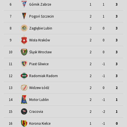
6
Górnik Zabrze
1
1
3
7
Pogoń Szczecin
2
1
3
8
Zagłębie Lubin
2
0
3
9
Wisła Kraków
2
0
3
Śląsk Wrocław
10
2
0
3
11
Piast Gliwice
2
-1
3
12
Radomiak Radom
2
-1
3
13
Widzew Łódź
2
0
2
Motor Lublin
14
2
-1
1
15
Cracovia
2
-2
1
16
Korona Kielce
1
-1
0