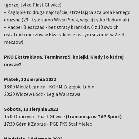
(gorzej tylko Piast Gliwice)
– Zagłębie to druga najczęściej strzelająca zza pola karnego
drużyna (29 - tyle samo Wisła Płock, więcej tylko Radomiak)
– Kacper Bieszczad - bez straty bramki w 6 z 13 swoich
ostatnich meczów w Ekstraklasie (w tym sezonie: w 2 z 4
meczów)
PKO Ekstraklasa. Terminarz 5. kolejki. Kiedy i o której
mecze?
Piątek, 12 sierpnia 2022
18:00 Miedź Legnica - KGHM Zagłębie Lubin
20:30 Widzew Łódź - Legia Warszawa
Sobota, 13 sierpnia 2022
15:00 Cracovia - Piast Gliwice
(transmisja w TVP Sport)
17:30 Górnik Zabrze - PGE FKS Stal Mielec
Niedziela, 14 sierpnia 2022