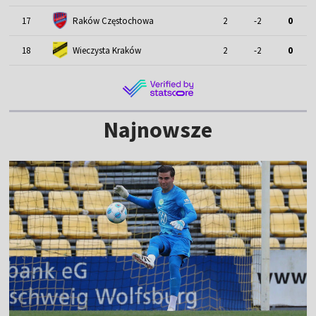
17
Raków Częstochowa
2
-2
0
18
Wieczysta Kraków
2
-2
0
Najnowsze