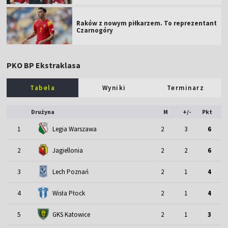
Raków z nowym piłkarzem. To reprezentant
Czarnogóry
PKO BP Ekstraklasa
Tabela
Wyniki
Terminarz
Drużyna
M
+/-
Pkt
1
Legia Warszawa
2
3
6
2
Jagiellonia
2
2
6
3
Lech Poznań
2
1
4
4
Wisła Płock
2
1
4
5
GKS Katowice
2
1
3