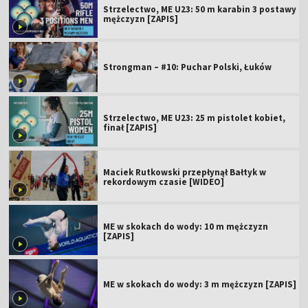
Strzelectwo, ME U23: 50 m karabin 3 postawy
mężczyzn [ZAPIS]
Strongman – #10: Puchar Polski, Łuków
Strzelectwo, ME U23: 25 m pistolet kobiet,
finał [ZAPIS]
Maciek Rutkowski przepłynął Bałtyk w
rekordowym czasie [WIDEO]
ME w skokach do wody: 10 m mężczyzn
[ZAPIS]
ME w skokach do wody: 3 m mężczyzn [ZAPIS]