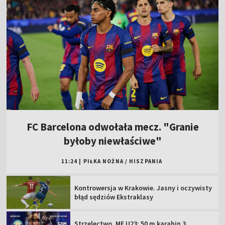
FC Barcelona odwołała mecz. "Granie
byłoby niewłaściwe"
11:24
|
PIŁKA NOŻNA
/
HISZPANIA
Kontrowersja w Krakowie. Jasny i oczywisty
błąd sędziów Ekstraklasy
Strzelectwo, ME U23: 50 m karabin 3