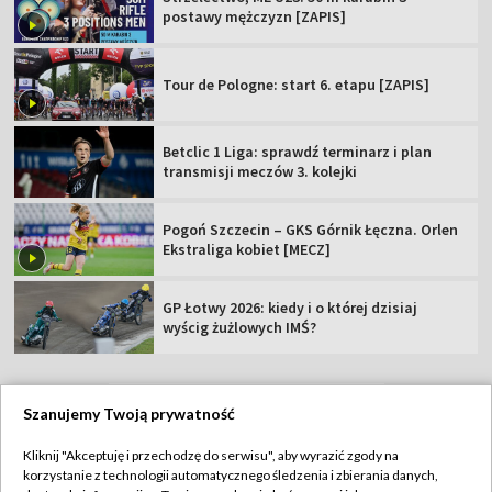
postawy mężczyzn [ZAPIS]
Tour de Pologne: start 6. etapu [ZAPIS]
Betclic 1 Liga: sprawdź terminarz i plan
transmisji meczów 3. kolejki
Pogoń Szczecin – GKS Górnik Łęczna. Orlen
Ekstraliga kobiet [MECZ]
GP Łotwy 2026: kiedy i o której dzisiaj
wyścig żużlowych IMŚ?
Szanujemy Twoją prywatność
TVP
Kliknij "Akceptuję i przechodzę do serwisu", aby wyrazić zgody na
korzystanie z technologii automatycznego śledzenia i zbierania danych,
Abonament TVP
Regulamin TVP