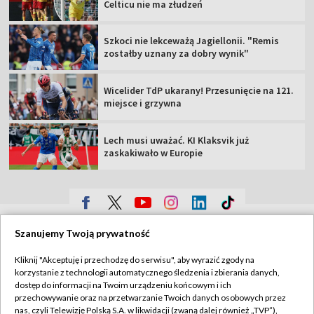
Celticu nie ma złudzeń
Szkoci nie lekceważą Jagiellonii. "Remis
zostałby uznany za dobry wynik"
Wicelider TdP ukarany! Przesunięcie na 121.
miejsce i grzywna
Lech musi uważać. KI Klaksvik już
zaskakiwało w Europie
TVP
Szanujemy Twoją prywatność
Abonament TVP
Regulamin TVP
Kliknij "Akceptuję i przechodzę do serwisu", aby wyrazić zgody na
Polityka prywatności
Sklep TVP
korzystanie z technologii automatycznego śledzenia i zbierania danych,
dostęp do informacji na Twoim urządzeniu końcowym i ich
Biuro Reklamy
Moje zgody
przechowywanie oraz na przetwarzanie Twoich danych osobowych przez
nas, czyli Telewizję Polską S.A. w likwidacji (zwaną dalej również „TVP”),