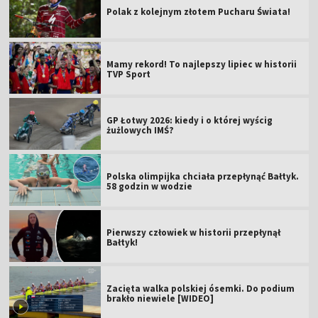
Polak z kolejnym złotem Pucharu Świata!
Mamy rekord! To najlepszy lipiec w historii
TVP Sport
GP Łotwy 2026: kiedy i o której wyścig
żużlowych IMŚ?
Polska olimpijka chciała przepłynąć Bałtyk.
58 godzin w wodzie
Pierwszy człowiek w historii przepłynął
Bałtyk!
Zacięta walka polskiej ósemki. Do podium
brakło niewiele [WIDEO]