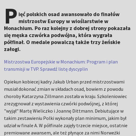
P
ięć polskich osad awansowało do finałów
mistrzostw Europy w wioślarstwie w
Monachium. Po raz kolejny z dobrej strony pokazała
się męska czwórka podwójna, która wygrała
półfinał. O medale powalczą także trzy żeńskie
załogi.
Mistrzostwa Europejskie w Monachium: Program i plan
transmisji w TVP. Sprawdź listę dyscyplin
Opiekun kobiecej kadry Jakub Urban przed mistrzostwami
musiał dokonać zmian w składach osad, bowiem z powodu
choroby Katarzyna Zillmann została w kraju. Szkoleniowiec
zrezygnował z wystawienia czwórki podwójnej, z której
"wyjął" Martę Wieliczko i Joannę Dittmann. Debiutujące w
takim zestawieniu Polki wykonały plan minimum, jakim był
udział w finale A. W półfinale zajęły trzecie miejsce, ostatnie
premiowane awansem, ale też płynące za nimi Norweżki