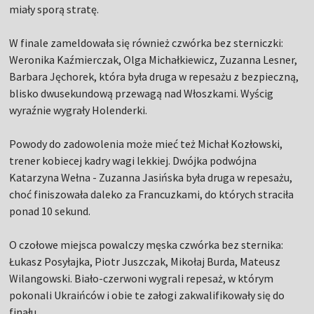
miały sporą stratę.
W finale zameldowała się również czwórka bez sterniczki:
Weronika Kaźmierczak, Olga Michałkiewicz, Zuzanna Lesner,
Barbara Jęchorek, która była druga w repesażu z bezpieczną,
blisko dwusekundową przewagą nad Włoszkami. Wyścig
wyraźnie wygrały Holenderki.
Powody do zadowolenia może mieć też Michał Kozłowski,
trener kobiecej kadry wagi lekkiej. Dwójka podwójna
Katarzyna Wełna - Zuzanna Jasińska była druga w repesażu,
choć finiszowała daleko za Francuzkami, do których straciła
ponad 10 sekund.
O czołowe miejsca powalczy męska czwórka bez sternika:
Łukasz Posyłajka, Piotr Juszczak, Mikołaj Burda, Mateusz
Wilangowski. Biało-czerwoni wygrali repesaż, w którym
pokonali Ukraińców i obie te załogi zakwalifikowały się do
finału.