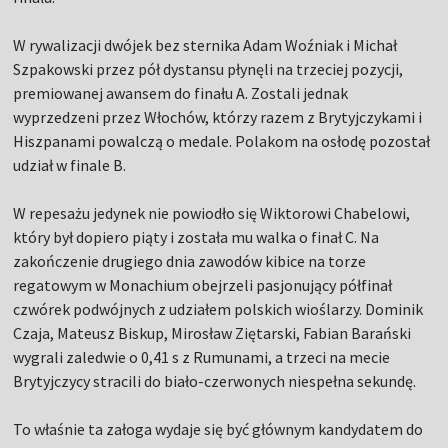
W rywalizacji dwójek bez sternika Adam Woźniak i Michał
Szpakowski przez pół dystansu płynęli na trzeciej pozycji,
premiowanej awansem do finału A. Zostali jednak
wyprzedzeni przez Włochów, którzy razem z Brytyjczykami i
Hiszpanami powalczą o medale. Polakom na osłodę pozostał
udział w finale B.
W repesażu jedynek nie powiodło się Wiktorowi Chabelowi,
który był dopiero piąty i została mu walka o finał C. Na
zakończenie drugiego dnia zawodów kibice na torze
regatowym w Monachium obejrzeli pasjonujący półfinał
czwórek podwójnych z udziałem polskich wioślarzy. Dominik
Czaja, Mateusz Biskup, Mirosław Ziętarski, Fabian Barański
wygrali zaledwie o 0,41 s z Rumunami, a trzeci na mecie
Brytyjczycy stracili do biało-czerwonych niespełna sekundę.
To właśnie ta załoga wydaje się być głównym kandydatem do