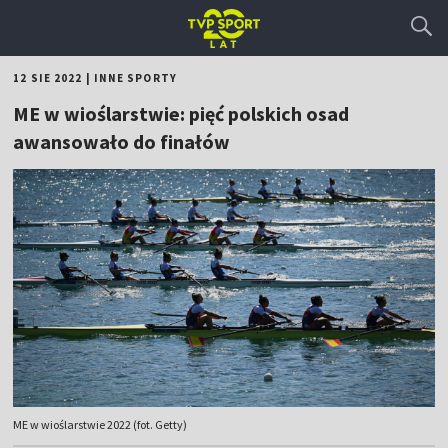
12 SIE 2022
|
INNE SPORTY
ME w wioślarstwie: pięć polskich osad
awansowało do finałów
ME w wioślarstwie 2022 (fot. Getty)