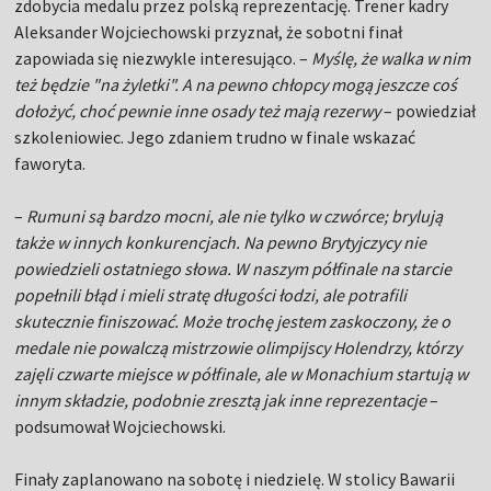
zdobycia medalu przez polską reprezentację. Trener kadry
Aleksander Wojciechowski przyznał, że sobotni finał
zapowiada się niezwykle interesująco. –
Myślę, że walka w nim
też będzie "na żyletki". A na pewno chłopcy mogą jeszcze coś
dołożyć, choć pewnie inne osady też mają rezerwy
– powiedział
szkoleniowiec. Jego zdaniem trudno w finale wskazać
faworyta.
–
Rumuni są bardzo mocni, ale nie tylko w czwórce; brylują
także w innych konkurencjach. Na pewno Brytyjczycy nie
powiedzieli ostatniego słowa. W naszym półfinale na starcie
popełnili błąd i mieli stratę długości łodzi, ale potrafili
skutecznie finiszować. Może trochę jestem zaskoczony, że o
medale nie powalczą mistrzowie olimpijscy Holendrzy, którzy
zajęli czwarte miejsce w półfinale, ale w Monachium startują w
innym składzie, podobnie zresztą jak inne reprezentacje
–
podsumował Wojciechowski.
Finały zaplanowano na sobotę i niedzielę. W stolicy Bawarii