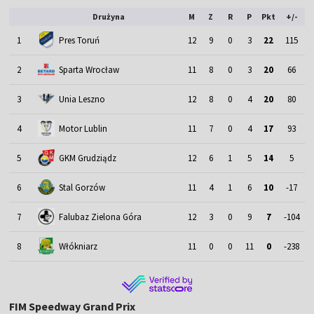
Drużyna
M
Z
R
P
Pkt
+/-
1
Pres Toruń
12
9
0
3
22
115
2
Sparta Wrocław
11
8
0
3
20
66
3
Unia Leszno
12
8
0
4
20
80
4
Motor Lublin
11
7
0
4
17
93
5
GKM Grudziądz
12
6
1
5
14
5
6
Stal Gorzów
11
4
1
6
10
-17
7
Falubaz Zielona Góra
12
3
0
9
7
-104
8
Włókniarz
11
0
0
11
0
-238
FIM Speedway Grand Prix