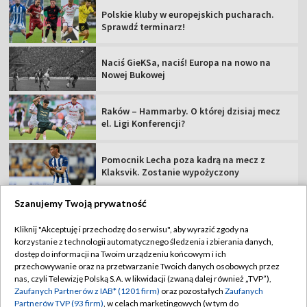
Polskie kluby w europejskich pucharach.
Sprawdź terminarz!
Naciś GieKSa, naciś! Europa na nowo na
Nowej Bukowej
Raków – Hammarby. O której dzisiaj mecz
el. Ligi Konferencji?
Pomocnik Lecha poza kadrą na mecz z
Klaksvik. Zostanie wypożyczony
Szanujemy Twoją prywatność
Kliknij "Akceptuję i przechodzę do serwisu", aby wyrazić zgody na
korzystanie z technologii automatycznego śledzenia i zbierania danych,
TVP
dostęp do informacji na Twoim urządzeniu końcowym i ich
Abonament TVP
Regulamin TVP
przechowywanie oraz na przetwarzanie Twoich danych osobowych przez
nas, czyli Telewizję Polską S.A. w likwidacji (zwaną dalej również „TVP”),
Polityka prywatności
Sklep TVP
Zaufanych Partnerów z IAB* (1201 firm)
oraz pozostałych
Zaufanych
Partnerów TVP (93 firm)
, w celach marketingowych (w tym do