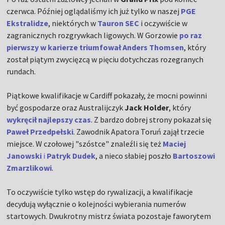
czerwca. Później oglądaliśmy ich już tylko w naszej
PGE
Ekstralidze
, niektórych w
Tauron SEC
i oczywiście w
zagranicznych rozgrywkach ligowych. W Gorzowie
po raz
pierwszy w karierze triumfował Anders Thomsen
, który
został piątym zwycięzcą w pięciu dotychczas rozegranych
rundach.
Piątkowe kwalifikacje w Cardiff pokazały, że mocni powinni
być gospodarze oraz Australijczyk
Jack Holder
, który
wykręcił najlepszy czas
. Z bardzo dobrej strony pokazał się
Paweł Przedpełski
. Zawodnik Apatora Toruń zajął trzecie
miejsce. W czołowej "szóstce" znaleźli się też
Maciej
Janowski
i
Patryk Dudek
, a nieco słabiej poszło
Bartoszowi
Zmarzlikowi
.
To oczywiście tylko wstęp do rywalizacji, a kwalifikacje
decydują wyłącznie o kolejności wybierania numerów
startowych. Dwukrotny mistrz świata pozostaje faworytem