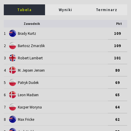
Tabela
Wyniki
Terminarz
Zawodnik
Pkt
1
Brady Kurtz
109
2
Bartosz Zmarzlik
109
3
Robert Lambert
101
4
M. Jepsen Jensen
80
5
Patryk Dudek
69
6
Leon Madsen
65
7
Kacper Woryna
64
8
Max Fricke
62