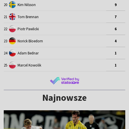
20
Kim Nilsson
9
21
Tom Brennan
7
22
Piotr Pawlicki
6
23
Norick Bloedorn
4
24
Adam Bednar
1
25
Marcel Kowolik
1
Najnowsze