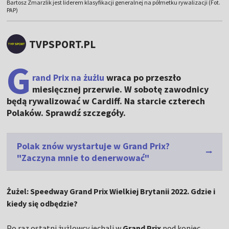
Bartosz Zmarzlik jest liderem klasyfikacji generalnej na półmetku rywalizacji (Fot.
PAP)
TVPSPORT.PL
G
rand Prix na żużlu
wraca po przeszło
miesięcznej przerwie. W sobotę zawodnicy
będą rywalizować w Cardiff. Na starcie czterech
Polaków. Sprawdź szczegóły.
Polak znów wystartuje w Grand Prix?
"Zaczyna mnie to denerwować"
Żużel: Speedway Grand Prix Wielkiej Brytanii 2022. Gdzie i
kiedy się odbędzie?
Po raz ostatni żużlowcy jechali w
Grand Prix
pod koniec