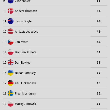
9
Jack Holder
55
10
Anders Thomsen
54
11
Jason Doyle
49
12
Andzejs Lebedevs
49
13
Jan Kvech
46
14
Dominik Kubera
31
15
Dan Bewley
18
16
Nazar Parnitskyi
17
17
Kai Huckenbeck
13
18
Fredrik Lindgren
12
19
Maciej Janowski
11