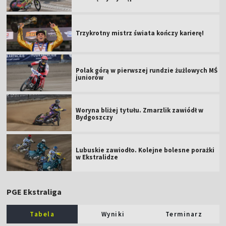
Trzykrotny mistrz świata kończy karierę!
Polak górą w pierwszej rundzie żużlowych MŚ
juniorów
Woryna bliżej tytułu. Zmarzlik zawiódł w
Bydgoszczy
Lubuskie zawiodło. Kolejne bolesne porażki
w Ekstralidze
PGE Ekstraliga
Tabela
Wyniki
Terminarz