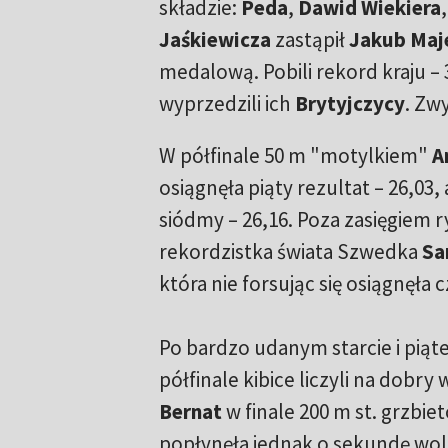
składzie:
Peda
,
Dawid Wiekiera
Jaśkiewicza
zastąpił
Jakub Maj
medalową. Pobili rekord kraju – 
wyprzedzili ich
Brytyjczycy
. Zwy
W półfinale 50 m "motylkiem"
A
osiągnęła piąty rezultat – 26,03,
siódmy – 26,16. Poza zasięgiem 
rekordzistka świata Szwedka
Sa
która nie forsując się osiągnęła c
Po bardzo udanym starcie i piąte
półfinale kibice liczyli na dobry
Bernat
w finale 200 m st. grzbie
popłynęła jednak o sekundę woln