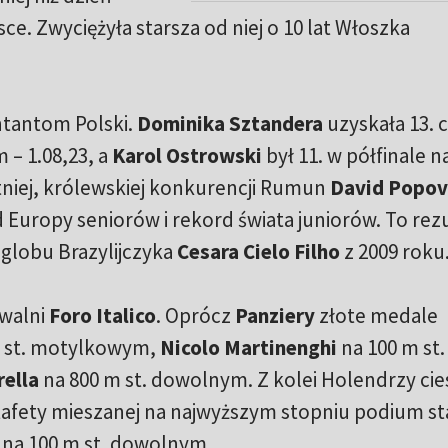
ce. Zwyciężyła starsza od niej o 10 lat Włoszka
ntantom Polski.
Dominika Sztandera
uzyskała 13. 
 – 1.08,23, a
Karol Ostrowski
był 11. w półfinale n
atniej, królewskiej konkurencji Rumun
David Popov
 Europy seniorów i rekord świata juniorów. To rez
 globu Brazylijczyka
Cesara Cielo Filho
z 2009 roku
ywalni
Foro Italico
. Oprócz
Panziery
złote medale
 st. motylkowym,
Nicolo Martinenghi
na 100 m st.
ella
na 800 m st. dowolnym. Z kolei Holendrzy cies
tafety mieszanej na najwyższym stopniu podium st
a na 100 m st. dowolnym.