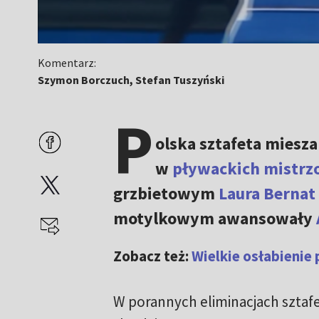
Komentarz:
Szymon Borczuch, Stefan Tuszyński
P
olska sztafeta miesz
w
pływackich mistrz
grzbietowym
Laura Bernat
motylkowym awansowały
Zobacz też:
Wielkie osłabienie 
W porannych eliminacjach sztafet