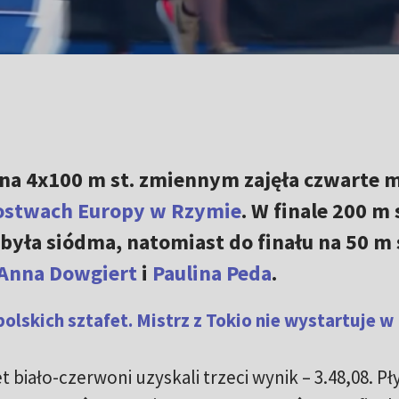
ana 4x100 m st. zmiennym zajęła czwarte m
ostwach Europy w Rzymie
. W finale 200 m 
była siódma, natomiast do finału na 50 m 
Anna Dowgiert
i
Paulina Peda
.
polskich sztafet. Mistrz z Tokio nie wystartuje w
 biało-czerwoni uzyskali trzeci wynik – 3.48,08. Pł