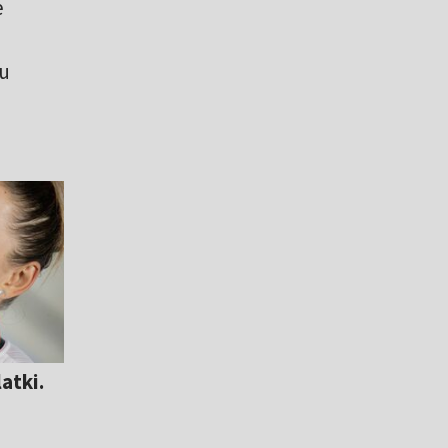
e
zu
atki.