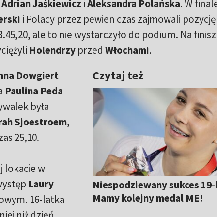
,
Adrian Jaśkiewicz
i
Aleksandra Polańska
. W final
erski
i Polacy przez pewien czas zajmowali pozycję
3.45,20, ale to nie wystarczyło do podium. Na finis
ciężyli
Holendrzy
przed
Włochami
.
Czytaj też
nna Dowgiert
 a
Paulina Peda
rywalek była
rah Sjoestroem
,
zas 25,10.
j lokacie w
 występ
Laury
Niespodziewany sukces 19-l
Mamy kolejny medal ME!
towym. 16-latka
iej niż dzień