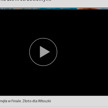
nęła w finale. Złoto dla Włoszki