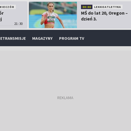
WIECZÓR
00:00
LEKKOATLETYKA
ór
MŚ do lat 20, Oregon –
j
dzień 3.
21:30
ETRANSMISJE
MAGAZYNY
PROGRAM TV