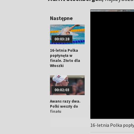
Następne
00:03:28
16-letnia Polka
popłynęła w
finale. Złoto dla
Włoszki
00:02:03
Awans razy dwa.
Polki weszły do
finału
16-letnia Polka popły