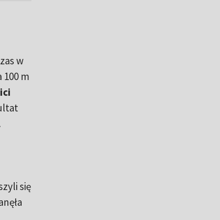
czas w
a 100 m
ici
ultat
.
zyli się
anęła