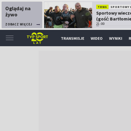
Oglądaj na
TRWA
SPORTOWY 
Sportowy wiecz
żywo
(gość: Bartłomie
Kubkowski)
21:00
ZOBACZ WIĘCEJ
TRANSMISJE
WIDEO
WYNIKI
R