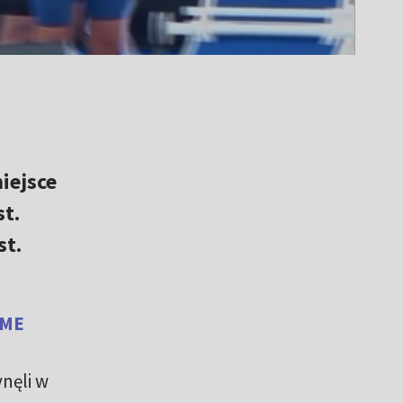
iejsce
st.
st.
 ME
ynęli w