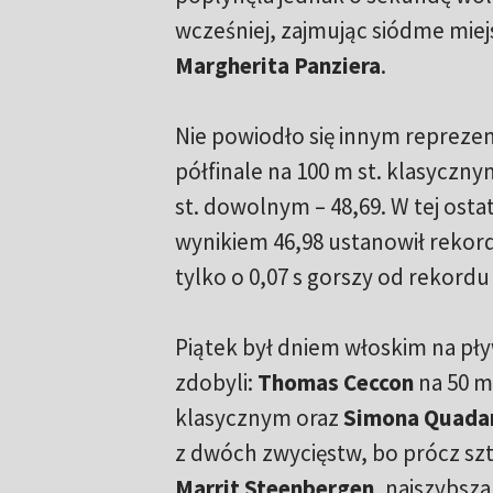
wcześniej, zajmując siódme miejs
Margherita Panziera
.
Nie powiodło się innym repreze
półfinale na 100 m st. klasycznym
st. dowolnym – 48,69. W tej ost
wynikiem 46,98 ustanowił rekord
tylko o 0,07 s gorszy od rekordu
Piątek był dniem włoskim na pł
zdobyli:
Thomas Ceccon
na 50 m
klasycznym oraz
Simona Quadar
z dwóch zwycięstw, bo prócz sz
Marrit Steenbergen
, najszybsz