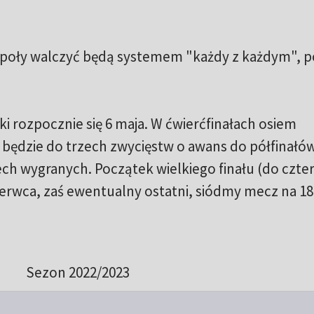
społy walczyć będą systemem "każdy z każdym", 
ki rozpocznie się 6 maja. W ćwierćfinałach osiem
 będzie do trzech zwycięstw o awans do półfinałó
zech wygranych. Początek wielkiego finału (do czte
erwca, zaś ewentualny ostatni, siódmy mecz na 18
Sezon 2022/2023