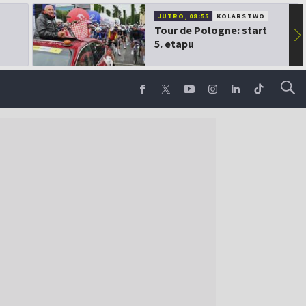
JUTRO, 08:55
KOLARSTWO
Tour de Pologne: start
▶
5. etapu