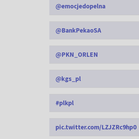
@emocjedopelna
@BankPekaoSA
@PKN_ORLEN
@kgs_pl
#plkpl
pic.twitter.com/LZJZRc9hp0