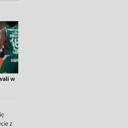
wali w
ię
cie z