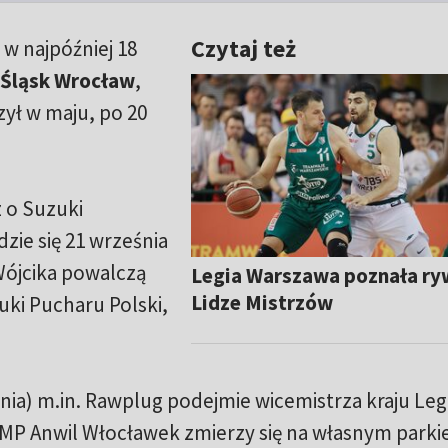
Czytaj też
 w najpóźniej 18
Śląsk Wrocław
,
zył w maju, po 20
 o Suzuki
zie się 21 września
Wójcika powalczą
Legia Warszawa poznała ry
Lidze Mistrzów
ki Pucharu Polski,
nia) m.in. Rawplug podejmie wicemistrza kraju Leg
MP Anwil Włocławek zmierzy się na własnym parkie