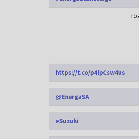
ro
https://t.co/p4lpCsw4us
@EnergaSA
#Suzuki