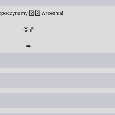
zpoczynamy 2️⃣2️⃣ września❗️
😍🏀
➡️