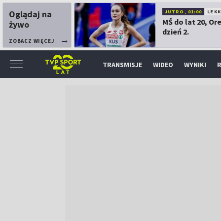
Oglądaj na
JUTRO, 01:00
LEK
MŚ do lat 20, Or
żywo
dzień 2.
ZOBACZ WIĘCEJ
TRANSMISJE
WIDEO
WYNIKI
R