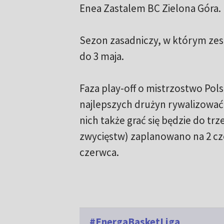
Enea Zastalem BC Zielona Góra.
Sezon zasadniczy, w którym ze
do 3 maja.
Faza play-off o mistrzostwo Pols
najlepszych drużyn rywalizować
nich także grać się będzie do tr
zwycięstw) zaplanowano na 2 cz
czerwca.
#EnergaBasketLiga