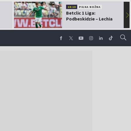
18:10
PIŁKA NOŻNA
Betclic 1 Liga:
▶
Podbeskidzie – Lechia
Gdańsk