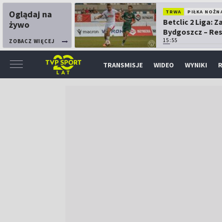
Oglądaj na
TRWA
PIŁKA NOŻN
Betclic 2 Liga: 
żywo
Bydgoszcz – Re
15:55
ZOBACZ WIĘCEJ
TRANSMISJE
WIDEO
WYNIKI
R