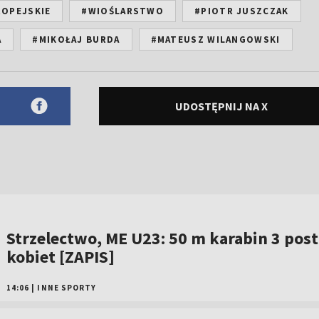
OPEJSKIE
#WIOŚLARSTWO
#PIOTR JUSZCZAK
A
#MIKOŁAJ BURDA
#MATEUSZ WILANGOWSKI
UDOSTĘPNIJ NA X
Strzelectwo, ME U23: 50 m karabin 3 pos
kobiet [ZAPIS]
14:06
|
INNE SPORTY