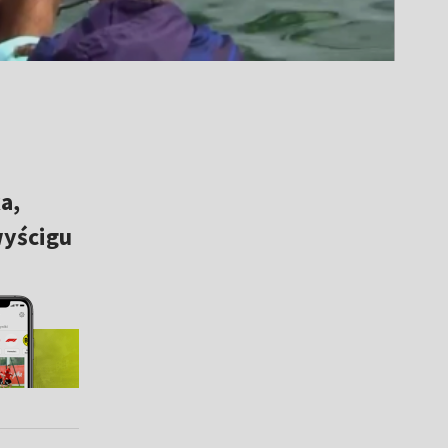
a,
wyścigu