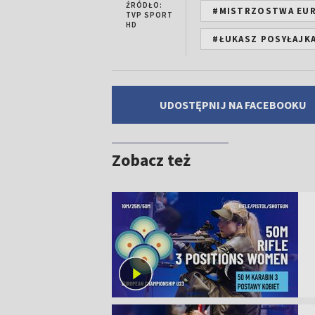
ŹRÓDŁO:
#MISTRZOSTWA EUR
TVP SPORT
HD
#ŁUKASZ POSYŁAJK
UDOSTĘPNIJ NA FACEBOOKU
Zobacz też