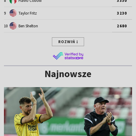
8
Flavio Cobolli
3330
9
Taylor Fritz
3230
10
Ben Shelton
2680
ROZWIŃ
Najnowsze