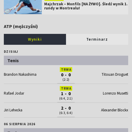
Majchrzak – Monfils [NA ŻYWO]. Śledź wynik 1.
rundy w Montrealu!
ATP (mężczyźni)
Wyniki
Terminarz
DZISIAJ
Tenis
TRWA
Brandon Nakashima
0 - 0
Titouan Droguet
(2:2)
TRWA
Rafael Jodar
1 - 0
Lorenzo Musetti
(6:4, 2:1)
2 - 0
Jiri Lehecka
Alexander Blockx
(6:3, 6:4)
06 SIERPNIA 2026