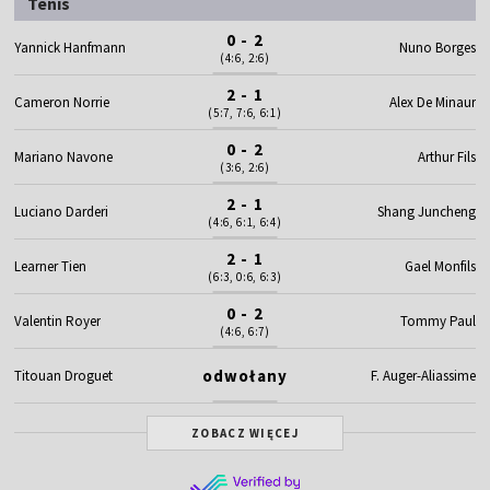
Tenis
0 - 2
Yannick Hanfmann
Nuno Borges
(4:6, 2:6)
2 - 1
Cameron Norrie
Alex De Minaur
(5:7, 7:6, 6:1)
0 - 2
Mariano Navone
Arthur Fils
(3:6, 2:6)
2 - 1
Luciano Darderi
Shang Juncheng
(4:6, 6:1, 6:4)
2 - 1
Learner Tien
Gael Monfils
(6:3, 0:6, 6:3)
0 - 2
Valentin Royer
Tommy Paul
(4:6, 6:7)
odwołany
Titouan Droguet
F. Auger-Aliassime
ZOBACZ WIĘCEJ