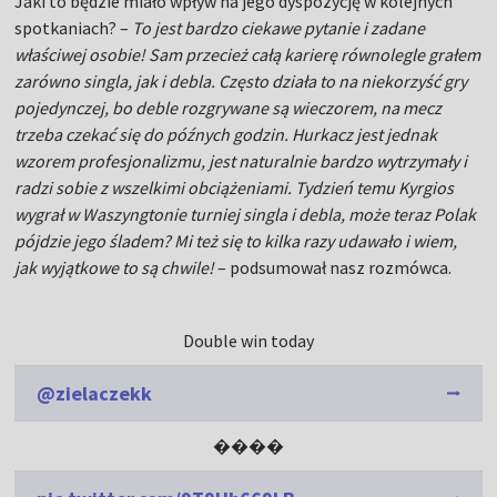
Jaki to będzie miało wpływ na jego dyspozycję w kolejnych
spotkaniach? –
To jest bardzo ciekawe pytanie i zadane
właściwej osobie! Sam przecież całą karierę równolegle grałem
zarówno singla, jak i debla. Często działa to na niekorzyść gry
pojedynczej, bo deble rozgrywane są wieczorem, na mecz
trzeba czekać się do późnych godzin. Hurkacz jest jednak
wzorem profesjonalizmu, jest naturalnie bardzo wytrzymały i
radzi sobie z wszelkimi obciążeniami. Tydzień temu Kyrgios
wygrał w Waszyngtonie turniej singla i debla, może teraz Polak
pójdzie jego śladem? Mi też się to kilka razy udawało i wiem,
jak wyjątkowe to są chwile!
– podsumował nasz rozmówca.
Double win today
@zielaczekk
����