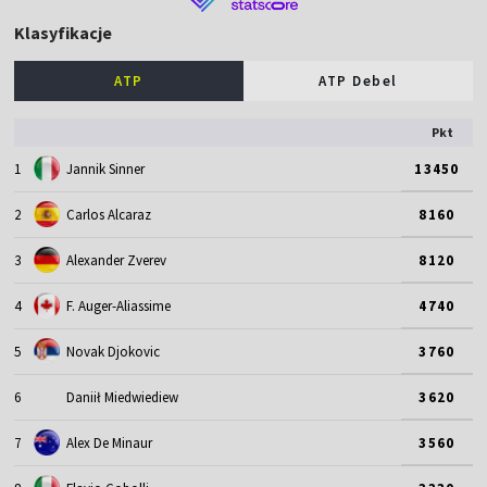
Klasyfikacje
ATP
ATP Debel
Pkt
1
Jannik Sinner
13450
2
Carlos Alcaraz
8160
3
Alexander Zverev
8120
4
F. Auger-Aliassime
4740
5
Novak Djokovic
3760
6
Daniił Miedwiediew
3620
7
Alex De Minaur
3560