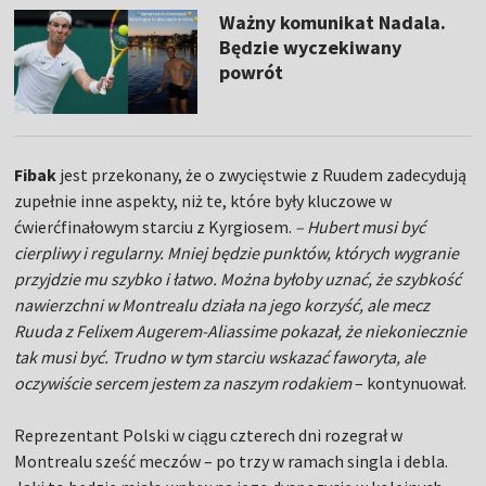
Ważny komunikat Nadala.
Będzie wyczekiwany
powrót
Fibak
jest przekonany, że o zwycięstwie z Ruudem zadecydują
zupełnie inne aspekty, niż te, które były kluczowe w
ćwierćfinałowym starciu z Kyrgiosem.
– Hubert musi być
cierpliwy i regularny. Mniej będzie punktów, których wygranie
przyjdzie mu szybko i łatwo. Można byłoby uznać, że szybkość
nawierzchni w Montrealu działa na jego korzyść, ale mecz
Ruuda z Felixem Augerem-Aliassime pokazał, że niekoniecznie
tak musi być. Trudno w tym starciu wskazać faworyta, ale
oczywiście sercem jestem za naszym rodakiem
– kontynuował.
Reprezentant Polski w ciągu czterech dni rozegrał w
Montrealu sześć meczów – po trzy w ramach singla i debla.