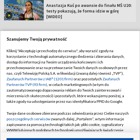
Anastazja Kuś po awansie do finału MŚ U20:
testy pokazują, że forma idzie w górę
[WIDEO]
Szanujemy Twoją prywatność
TVP
Kliknij "Akceptuję i przechodzę do serwisu", aby wyrazić zgody na
korzystanie z technologii automatycznego śledzenia i zbierania danych,
Abonament TVP
Regulamin TVP
dostęp do informacji na Twoim urządzeniu końcowym i ich
Polityka prywatności
Sklep TVP
przechowywanie oraz na przetwarzanie Twoich danych osobowych przez
nas, czyli Telewizję Polską S.A. w likwidacji (zwaną dalej również „TVP”),
Biuro Reklamy
Moje zgody
Zaufanych Partnerów z IAB* (1201 firm)
oraz pozostałych
Zaufanych
Partnerów TVP (93 firm)
, w celach marketingowych (w tym do
Oferta Handlowa
Biuro reklamy
zautomatyzowanego dopasowania reklam do Twoich zainteresowań i
mierzenia ich skuteczności) i pozostałych, które wskazujemy poniżej, a
Telegazeta ogłoszenia
Kontakt
także zgody na udostępnianie przez nas identyfikatora PPID do Google.
Emisja w TVP
Twoje dane osobowe zbierane podczas odwiedzania przez Ciebie naszych
Kanały
Rada Programowa
poszczególnych serwisów
zwanych dalej „Portalem”, w tym informacje
zapisywane za pomocą technologii takich jak: pliki cookie, sygnalizatory
Ogłoszenia przetargowe
WWW lub innych podobnych technologii umożliwiających świadczenie
©2026 Telewizja Polska Spółka Akcyjna w likwidacji
dopasowanych i bezpiecznych usług, personalizację treści oraz reklam,
Akademia Telewizyjna