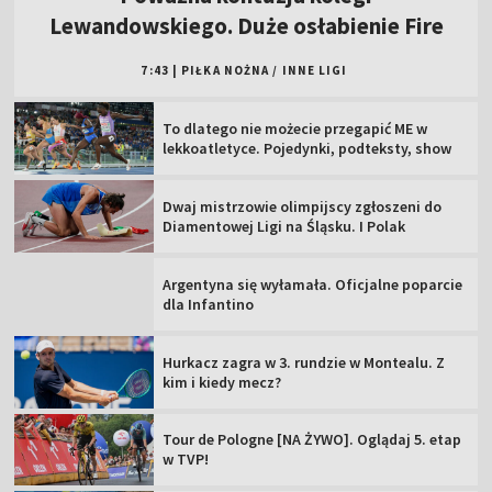
Lewandowskiego. Duże osłabienie Fire
7:43
|
PIŁKA NOŻNA
/
INNE LIGI
To dlatego nie możecie przegapić ME w
lekkoatletyce. Pojedynki, podteksty, show
Dwaj mistrzowie olimpijscy zgłoszeni do
Diamentowej Ligi na Śląsku. I Polak
Argentyna się wyłamała. Oficjalne poparcie
dla Infantino
Hurkacz zagra w 3. rundzie w Montealu. Z
kim i kiedy mecz?
Tour de Pologne [NA ŻYWO]. Oglądaj 5. etap
w TVP!