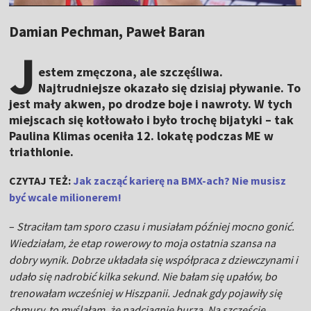
Damian Pechman, Paweł Baran
J
estem zmęczona, ale szczęśliwa.
Najtrudniejsze okazało się dzisiaj pływanie. To
jest mały akwen, po drodze boje i nawroty. W tych
miejscach się kotłowało i było trochę bijatyki – tak
Paulina Klimas oceniła 12. lokatę podczas ME w
triathlonie.
CZYTAJ TEŻ:
Jak zacząć karierę na BMX-ach? Nie musisz
być wcale milionerem!
–
Straciłam tam sporo czasu i musiałam później mocno gonić.
Wiedziałam, że etap rowerowy to moja ostatnia szansa na
dobry wynik. Dobrze układała się współpraca z dziewczynami i
udało się nadrobić kilka sekund. Nie bałam się upałów, bo
trenowałam wcześniej w Hiszpanii. Jednak gdy pojawiły się
chmury, to myślałam, że nadciągnie burza. Na szczęście