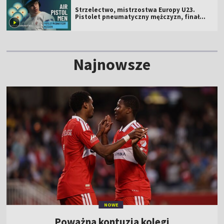
Strzelectwo, mistrzostwa Europy U23.
Pistolet pneumatyczny mężczyzn, finał
[ZAPIS]
Najnowsze
NOWE
Poważna kontuzja kolegi