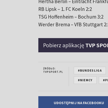
Hertha Berlin – Eintracht Frankfu
RB Lipsk – 1. FC Koeln 2:2
TSG Hoffenheim – Bochum 3:2
Werder Brema – VfB Stuttgart 2:
Pobierz aplikację
TVP SPO
ŹRÓDŁO:
#BUNDESLIGA
TVPSPORT.PL
#NIEMCY
#P
UDOSTĘPNIJ NA FACEBOOKU