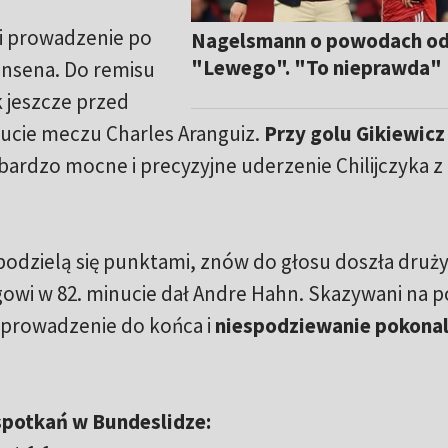
li prowadzenie po
Nagelsmann o powodach od
"Lewego". "To nieprawda"
Jensena. Do remisu
 jeszcze przed
inucie meczu Charles Aranguiz.
Przy golu Gikiewicz
 bardzo mocne i precyzyjne uderzenie Chilijczyka z
podzielą się punktami, znów do głosu doszła druż
wi w 82. minucie dał Andre Hahn. Skazywani na p
 prowadzenie do końca i
niespodziewanie pokonali
spotkań w Bundeslidze: