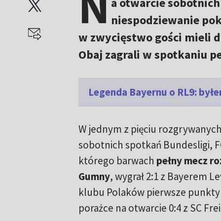
N
a otwarcie sobotnic
niespodziewanie pok
w zwycięstwo gości mieli d
Obaj zagrali w spotkaniu p
Legenda Bayernu o RL9: byłe
W jednym z pięciu rozgrywanych
sobotnich spotkań Bundesligi, 
którego barwach
pełny mecz roz
Gumny
, wygrał 2:1 z Bayerem L
klubu Polaków pierwsze punkty 
porażce na otwarcie 0:4 z SC Fre