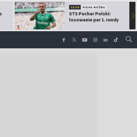
15:30
PIŁKA NOŻNA
p
STS Puchar Polski:
▶
losowanie par 1. rundy