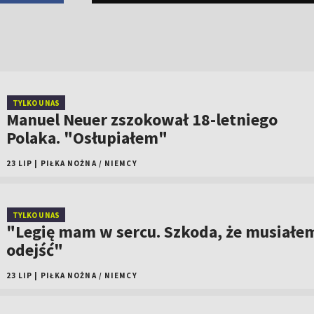
TYLKO U NAS
Manuel Neuer zszokował 18-letniego
Polaka. "Osłupiałem"
23 LIP
|
PIŁKA NOŻNA
/
NIEMCY
TYLKO U NAS
"Legię mam w sercu. Szkoda, że musiałe
odejść"
23 LIP
|
PIŁKA NOŻNA
/
NIEMCY