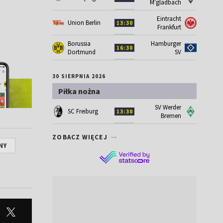
M'gladbach
Eintracht
Union Berlin
13:30
Frankfurt
Borussia
Hamburger
16:30
Dortmund
SV
30 SIERPNIA 2026
Piłka nożna
SV Werder
SC Freiburg
13:30
Bremen
ZOBACZ WIĘCEJ
NY