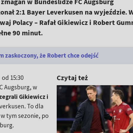
h zmagań w Bundeslidze FC Augsburg
onał 2:1 Bayer Leverkusen na wyjeździe. 
waj Polacy – Rafał Gikiewicz i Robert Gum
ełne 90 minut.
m zaskoczony, że Robert chce odejść
Czytaj też
 od 15:30
FC Augsburg, w
egrali Gikiewicz i
everkusen. To dla
w tym sezonie, po
iburg.