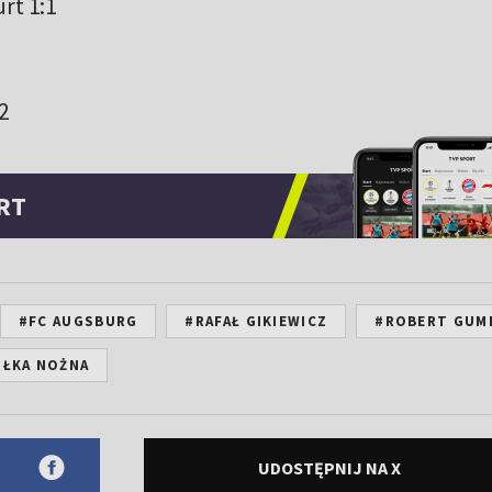
rt 1:1
2
RT
#FC AUGSBURG
#RAFAŁ GIKIEWICZ
#ROBERT GUM
IŁKA NOŻNA
UDOSTĘPNIJ NA X