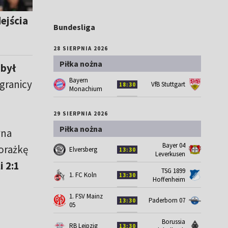
ejścia
Bundesliga
28 SIERPNIA 2026
Piłka nożna
 był
Bayern
 granicy
VfB Stuttgart
18:30
Monachium
29 SIERPNIA 2026
Piłka nożna
yna
Bayer 04
orażkę
Elversberg
13:30
Leverkusen
 2:1
TSG 1899
1. FC Koln
13:30
Hoffenheim
1. FSV Mainz
Paderborn 07
13:30
05
Borussia
RB Leipzig
13:30