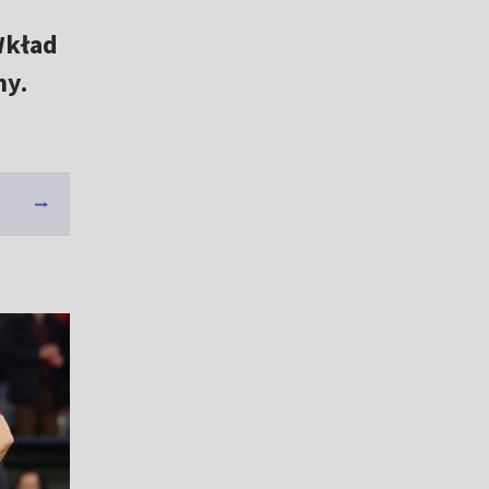
Wkład
ny.