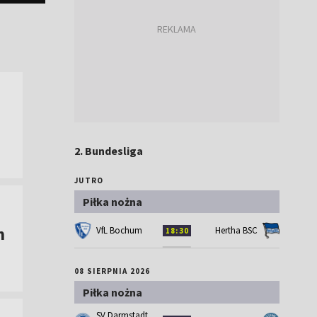
2. Bundesliga
JUTRO
Piłka nożna
m
VfL Bochum
Hertha BSC
18:30
08 SIERPNIA 2026
Piłka nożna
SV Darmstadt