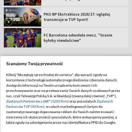
PKO BP Ekstraklasa 2026/27: oglądaj
transmisje w TVP Sport!
FC Barcelona odwołała mecz. "Granie
byłoby niewłaściwe"
Szanujemy Twoją prywatność
TVP
Kliknij "Akceptuję i przechodzę do serwisu", aby wyrazić zgody na
korzystanie z technologii automatycznego śledzenia i zbierania danych,
Abonament TVP
Regulamin TVP
dostęp do informacji na Twoim urządzeniu końcowym i ich
Polityka prywatności
Sklep TVP
przechowywanie oraz na przetwarzanie Twoich danych osobowych przez
nas, czyli Telewizję Polską S.A. w likwidacji (zwaną dalej również „TVP”),
Biuro Reklamy
Moje zgody
Zaufanych Partnerów z IAB* (1201 firm)
oraz pozostałych
Zaufanych
Partnerów TVP (93 firm)
, w celach marketingowych (w tym do
Oferta Handlowa
Biuro reklamy
zautomatyzowanego dopasowania reklam do Twoich zainteresowań i
mierzenia ich skuteczności) i pozostałych, które wskazujemy poniżej, a
Telegazeta ogłoszenia
Kontakt
także zgody na udostępnianie przez nas identyfikatora PPID do Google.
Emisja w TVP