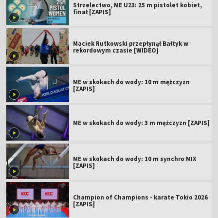
Strzelectwo, ME U23: 25 m pistolet kobiet,
finał [ZAPIS]
Maciek Rutkowski przepłynął Bałtyk w
rekordowym czasie [WIDEO]
ME w skokach do wody: 10 m mężczyzn
[ZAPIS]
ME w skokach do wody: 3 m mężczyzn [ZAPIS]
ME w skokach do wody: 10 m synchro MIX
[ZAPIS]
Champion of Champions - karate Tokio 2026
[ZAPIS]