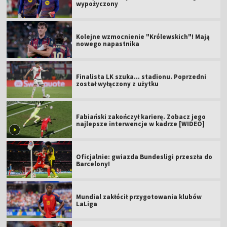
wypożyczony
Kolejne wzmocnienie "Królewskich"! Mają
nowego napastnika
Finalista LK szuka... stadionu. Poprzedni
został wyłączony z użytku
Fabiański zakończył karierę. Zobacz jego
najlepsze interwencje w kadrze [WIDEO]
Oficjalnie: gwiazda Bundesligi przeszła do
Barcelony!
Mundial zakłócił przygotowania klubów
LaLiga