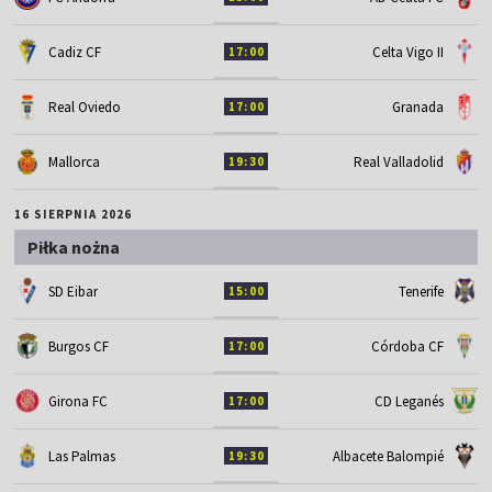
Cadiz CF
Celta Vigo II
17:00
Real Oviedo
Granada
17:00
Mallorca
Real Valladolid
19:30
16 SIERPNIA 2026
Piłka nożna
SD Eibar
Tenerife
15:00
Burgos CF
Córdoba CF
17:00
Girona FC
CD Leganés
17:00
Las Palmas
Albacete Balompié
19:30