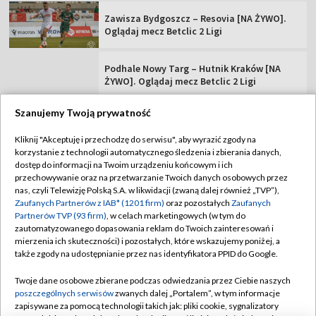
Zawisza Bydgoszcz – Resovia [NA ŻYWO].
Oglądaj mecz Betclic 2 Ligi
Podhale Nowy Targ – Hutnik Kraków [NA
ŻYWO]. Oglądaj mecz Betclic 2 Ligi
Szanujemy Twoją prywatność
Kliknij "Akceptuję i przechodzę do serwisu", aby wyrazić zgody na
korzystanie z technologii automatycznego śledzenia i zbierania danych,
TVP
dostęp do informacji na Twoim urządzeniu końcowym i ich
Abonament TVP
Regulamin TVP
przechowywanie oraz na przetwarzanie Twoich danych osobowych przez
nas, czyli Telewizję Polską S.A. w likwidacji (zwaną dalej również „TVP”),
Polityka prywatności
Sklep TVP
Zaufanych Partnerów z IAB* (1201 firm)
oraz pozostałych
Zaufanych
Partnerów TVP (93 firm)
, w celach marketingowych (w tym do
Biuro Reklamy
Moje zgody
zautomatyzowanego dopasowania reklam do Twoich zainteresowań i
mierzenia ich skuteczności) i pozostałych, które wskazujemy poniżej, a
Oferta Handlowa
Biuro reklamy
także zgody na udostępnianie przez nas identyfikatora PPID do Google.
Telegazeta ogłoszenia
Kontakt
Twoje dane osobowe zbierane podczas odwiedzania przez Ciebie naszych
Emisja w TVP
poszczególnych serwisów
zwanych dalej „Portalem”, w tym informacje
zapisywane za pomocą technologii takich jak: pliki cookie, sygnalizatory
Kanały
Rada Programowa