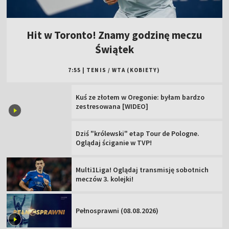
Hit w Toronto! Znamy godzinę meczu
Świątek
7:55
|
TENIS
/
WTA (KOBIETY)
Kuś ze złotem w Oregonie: byłam bardzo
zestresowana [WIDEO]
Dziś "królewski" etap Tour de Pologne.
Oglądaj ściganie w TVP!
Multi1Liga! Oglądaj transmisję sobotnich
meczów 3. kolejki!
Pełnosprawni (08.08.2026)