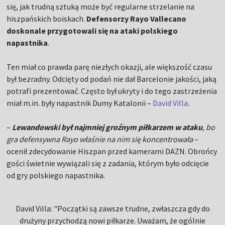
się, jak trudną sztuką może być regularne strzelanie na
hiszpańskich boiskach.
Defensorzy Rayo Vallecano
doskonale przygotowali się na ataki polskiego
napastnika
.
Ten miał co prawda parę niezłych okazji, ale większość czasu
był bezradny. Odcięty od podań nie dał Barcelonie jakości, jaką
potrafi prezentować. Często był ukryty i do tego zastrzeżenia
miał m.in. były napastnik Dumy Katalonii –
David Villa
.
–
Lewandowski był najmniej groźnym piłkarzem w ataku
, bo
gra defensywna Rayo właśnie na nim się koncentrowała
–
ocenił zdecydowanie Hiszpan przed kamerami DAZN. Obrońcy
gości świetnie wywiązali się z zadania, którym było odcięcie
od gry polskiego napastnika.
David Villa: "Początki są zawsze trudne, zwłaszcza gdy do
drużyny przychodzą nowi piłkarze. Uważam, że ogólnie