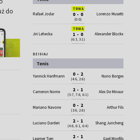
o
TRWA
uż do
Rafael Jodar
0 - 0
Lorenzo Musetti
(0:0)
TRWA
Jiri Lehecka
1 - 0
Alexander Blockx
(6:3, 3:1)
DZISIAJ
Tenis
0 - 2
Yannick Hanfmann
Nuno Borges
(4:6, 2:6)
2 - 1
Cameron Norrie
Alex De Minaur
(5:7, 7:6, 6:1)
0 - 2
Mariano Navone
Arthur Fils
(3:6, 2:6)
2 - 1
Luciano Darderi
Shang Juncheng
(4:6, 6:1, 6:4)
2 - 1
Learner Tien
Gael Monfils