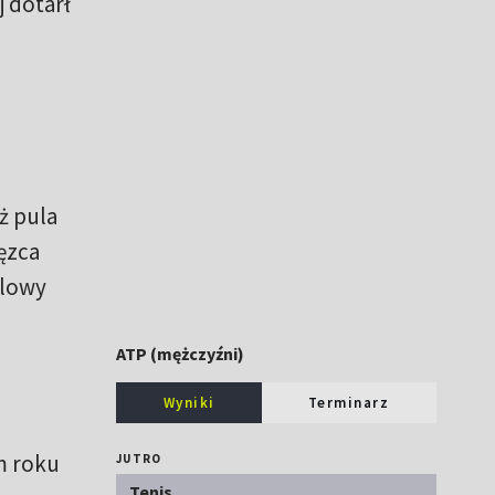
j dotarł
ż pula
ęzca
blowy
ATP (mężczyźni)
Wyniki
Terminarz
m roku
JUTRO
Tenis