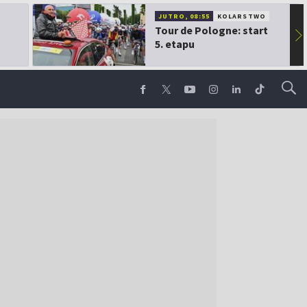
JUTRO, 08:55
KOLARSTWO
Tour de Pologne: start
▶
5. etapu