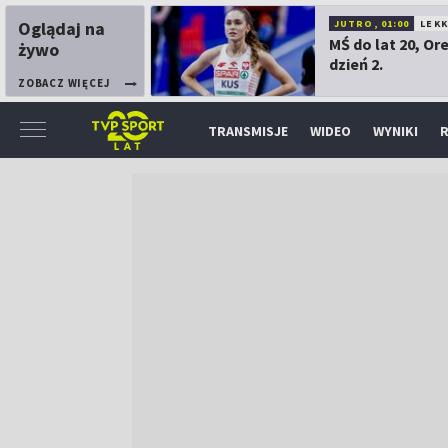
Oglądaj na
JUTRO, 01:00
LEK
MŚ do lat 20, Or
żywo
dzień 2.
ZOBACZ WIĘCEJ
TRANSMISJE
WIDEO
WYNIKI
R