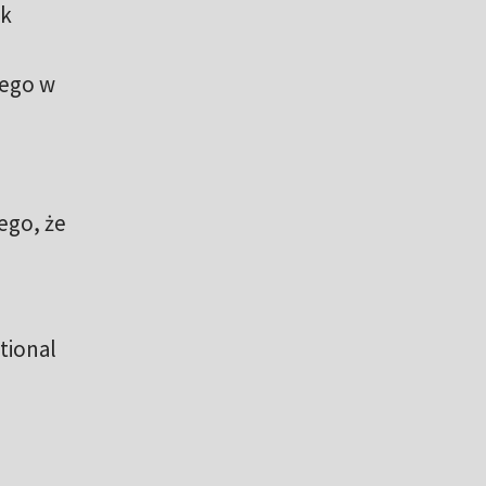
ak
tego w
ego, że
tional