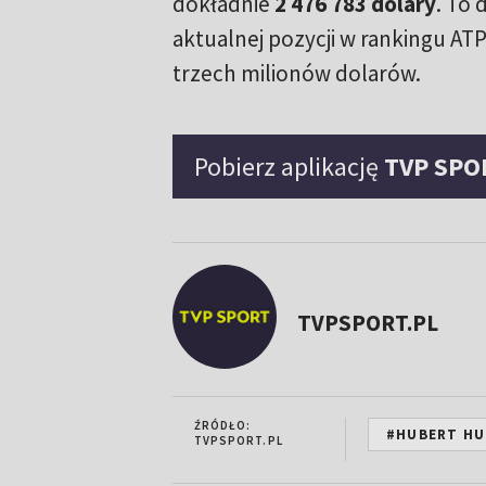
dokładnie
2 476 783 dolary
. To 
aktualnej pozycji w rankingu ATP.
trzech milionów dolarów.
Pobierz aplikację
TVP SPO
TVPSPORT.PL
ŹRÓDŁO:
#HUBERT HU
TVPSPORT.PL