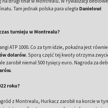
ę na drugi finał w Montrealu. W rywalizacji deblowe
finału. Tam jednak polska para uległa
Danielowi
czas turnieju w Montrealu?
ngi ATP 1000. Co za tym idzie, pokaźna jest równie
nów dolarów
. Sporą część tej kwoty otrzyma zwyci
nale zarobił niemal 500 tysięcy euro. Nagroda za de
arów.
022 roku?
nagród z Montrealu, Hurkacz zarobił na korcie w ty