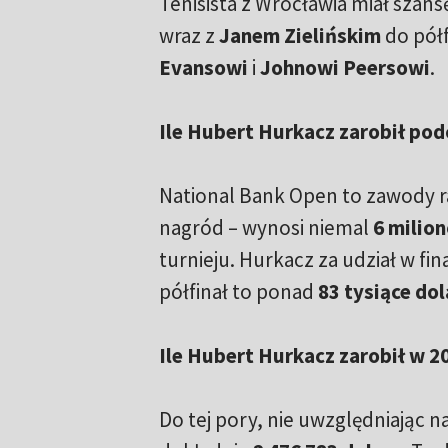
Tenisista z Wrocławia miał szans
wraz z
Janem Zielińskim
do pół
Evansowi
i
Johnowi
Peersowi
.
Ile Hubert Hurkacz zarobił pod
National Bank Open to zawody ra
nagród – wynosi niemal
6 milio
turnieju. Hurkacz za udział w fi
półfinał to ponad
83 tysiące dol
Ile Hubert Hurkacz zarobił w 2
Do tej pory, nie uwzględniając 