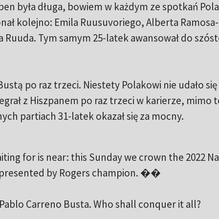
Open była długa, bowiem w każdym ze spotkań Pol
onał kolejno: Emila Ruusuvoriego, Alberta Ramosa-
pera Ruuda. Tym samym 25-latek awansował do szós
ustą po raz trzeci. Niestety Polakowi nie udało się
zegrał z Hiszpanem po raz trzeci w karierze, mimo t
ych partiach 31-latek okazał się za mocny.
ing for is near: this Sunday we crown the 2022 Na
presented by Rogers champion. ��
lo Carreno Busta. Who shall conquer it all?