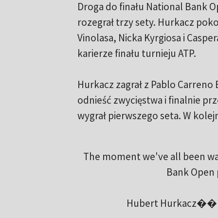
Droga do finału National Bank 
rozegrał trzy sety. Hurkacz pok
Vinolasa, Nicka Kyrgiosa i Cas
karierze finału turnieju ATP.
Hurkacz zagrał z Pablo Carreno B
odnieść zwycięstwa i finalnie pr
wygrał pierwszego seta. W kolejn
The moment we've all been wait
Bank Open 
Hubert Hurkacz��Pab