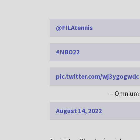
@FILAtennis
#NBO22
pic.twitter.com/wj3ygogwdc
— Omnium 
August 14, 2022