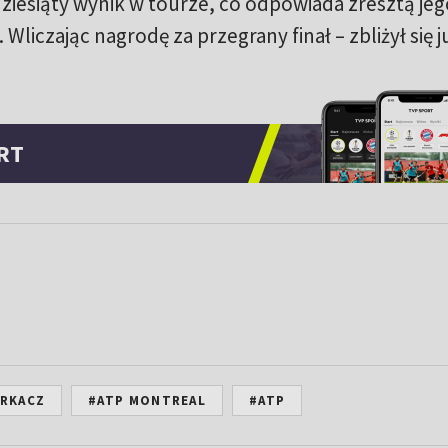
dziesiąty wynik w tourze, co odpowiada zresztą jeg
 Wliczając nagrodę za przegrany finał – zbliżył się j
RT
RKACZ
#ATP MONTREAL
#ATP