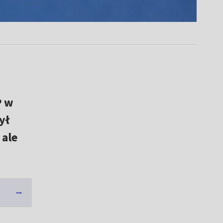
P w
ył
 ale