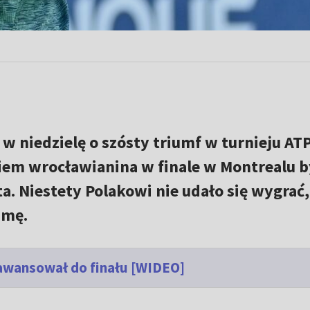
 w niedzielę o szósty triumf w turnieju AT
iem wrocławianina w finale w Montrealu b
a. Niestety Polakowi nie udało się wygrać,
umę.
 awansował do finału [WIDEO]