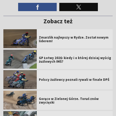
Zobacz też
Zmarzlik najlepszy w Rydze. Został nowym
liderem!
GP Łotwy 2026: kiedy i o której dzisiaj wyścig
żużlowych IMŚ?
Polscy żużlowcy poznali rywali w finale DPŚ
Gorąco w Zielonej Górze. Toruń znów
zwycięski