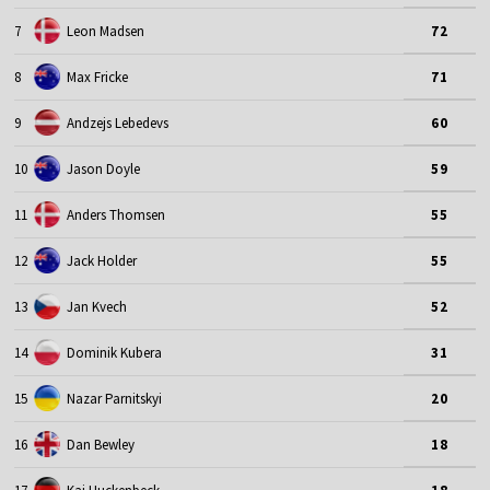
7
Leon Madsen
72
8
Max Fricke
71
9
Andzejs Lebedevs
60
10
Jason Doyle
59
11
Anders Thomsen
55
12
Jack Holder
55
13
Jan Kvech
52
14
Dominik Kubera
31
15
Nazar Parnitskyi
20
16
Dan Bewley
18