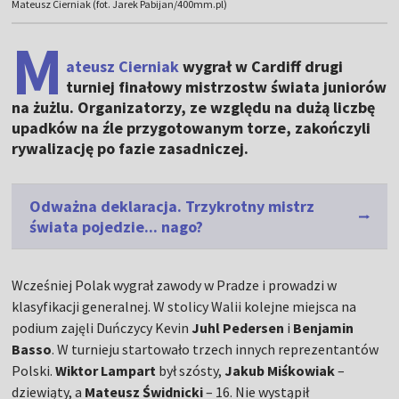
Mateusz Cierniak (fot. Jarek Pabijan/400mm.pl)
M
ateusz Cierniak
wygrał w Cardiff drugi
turniej finałowy mistrzostw świata juniorów
na żużlu. Organizatorzy, ze względu na dużą liczbę
upadków na źle przygotowanym torze, zakończyli
rywalizację po fazie zasadniczej.
Odważna deklaracja. Trzykrotny mistrz
świata pojedzie... nago?
Wcześniej Polak wygrał zawody w Pradze i prowadzi w
klasyfikacji generalnej. W stolicy Walii kolejne miejsca na
podium zajęli Duńczycy Kevin
Juhl Pedersen
i
Benjamin
Basso
. W turnieju startowało trzech innych reprezentantów
Polski.
Wiktor Lampart
był szósty,
Jakub Miśkowiak
–
dziewiąty, a
Mateusz Świdnicki
– 16. Nie wystąpił