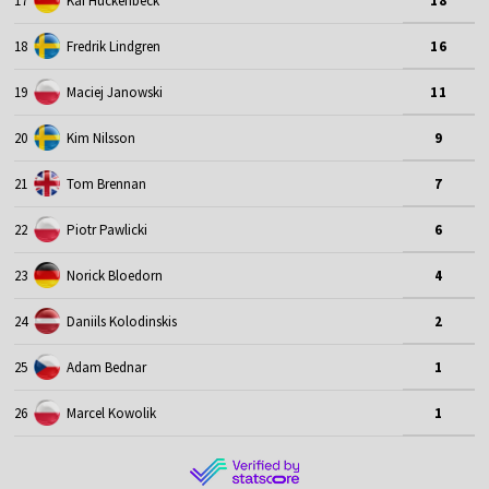
17
Kai Huckenbeck
18
18
Fredrik Lindgren
16
19
Maciej Janowski
11
20
Kim Nilsson
9
21
Tom Brennan
7
22
Piotr Pawlicki
6
23
Norick Bloedorn
4
24
Daniils Kolodinskis
2
25
Adam Bednar
1
26
Marcel Kowolik
1