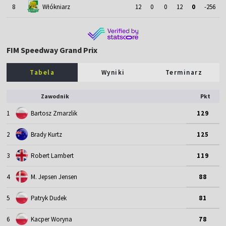
8
Włókniarz
12
0
0
12
0
-256
FIM Speedway Grand Prix
Tabela
Wyniki
Terminarz
Zawodnik
Pkt
1
Bartosz Zmarzlik
129
2
Brady Kurtz
125
3
Robert Lambert
119
4
M. Jepsen Jensen
88
5
Patryk Dudek
81
6
Kacper Woryna
78