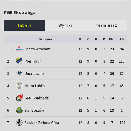
PGE Ekstraliga
Tabela
Wyniki
Terminarz
Drużyna
M
Z
R
P
Pkt
+/-
1
Sparta Wrocław
12
9
0
3
23
94
2
Pres Toruń
12
9
0
3
22
115
3
Unia Leszno
12
8
0
4
20
80
4
Motor Lublin
12
7
0
5
17
65
5
GKM Grudziądz
12
6
1
5
14
5
6
Stal Gorzów
12
5
1
6
13
1
7
Falubaz Zielona Góra
12
3
0
9
7
-104