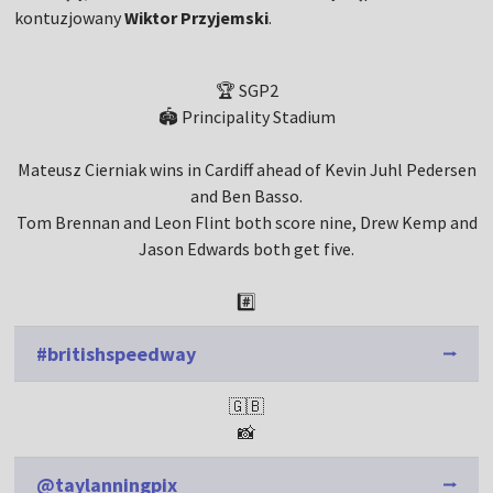
kontuzjowany
Wiktor Przyjemski
.
🏆 SGP2
🏟 Principality Stadium
Mateusz Cierniak wins in Cardiff ahead of Kevin Juhl Pedersen
and Ben Basso.
Tom Brennan and Leon Flint both score nine, Drew Kemp and
Jason Edwards both get five.
#️⃣
#britishspeedway
🇬🇧
📸
@taylanningpix