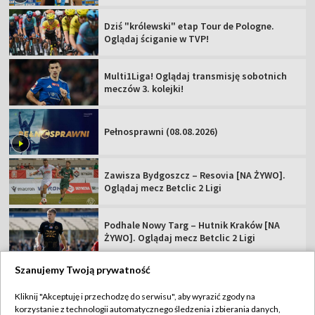
Dziś "królewski" etap Tour de Pologne.
Oglądaj ściganie w TVP!
Multi1Liga! Oglądaj transmisję sobotnich
meczów 3. kolejki!
Pełnosprawni (08.08.2026)
Zawisza Bydgoszcz – Resovia [NA ŻYWO].
Oglądaj mecz Betclic 2 Ligi
Podhale Nowy Targ – Hutnik Kraków [NA
ŻYWO]. Oglądaj mecz Betclic 2 Ligi
Szanujemy Twoją prywatność
Kliknij "Akceptuję i przechodzę do serwisu", aby wyrazić zgody na
korzystanie z technologii automatycznego śledzenia i zbierania danych,
TVP