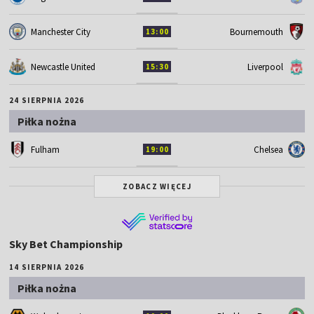
Manchester City
Bournemouth
13:00
Newcastle United
Liverpool
15:30
24 SIERPNIA 2026
Piłka nożna
Fulham
Chelsea
19:00
ZOBACZ WIĘCEJ
Sky Bet Championship
14 SIERPNIA 2026
Piłka nożna