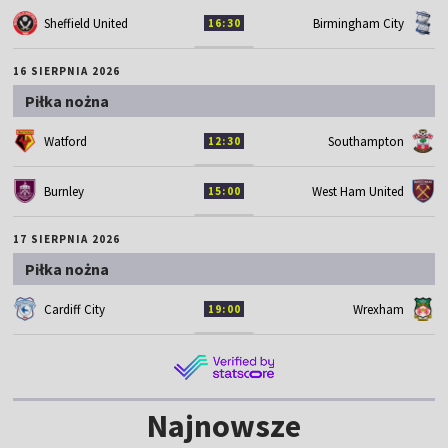
Sheffield United
Birmingham City
16:30
16 SIERPNIA 2026
Piłka nożna
Watford
Southampton
12:30
Burnley
West Ham United
15:00
17 SIERPNIA 2026
Piłka nożna
Cardiff City
Wrexham
19:00
Najnowsze