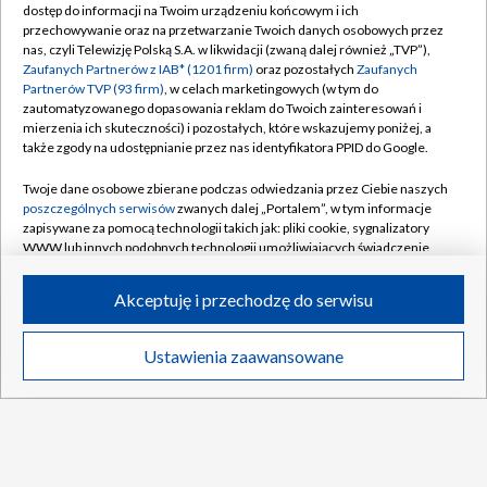
dostęp do informacji na Twoim urządzeniu końcowym i ich
Abonament TVP
Regulamin TVP
przechowywanie oraz na przetwarzanie Twoich danych osobowych przez
nas, czyli Telewizję Polską S.A. w likwidacji (zwaną dalej również „TVP”),
Polityka prywatności
Sklep TVP
Zaufanych Partnerów z IAB* (1201 firm)
oraz pozostałych
Zaufanych
Partnerów TVP (93 firm)
, w celach marketingowych (w tym do
Biuro Reklamy
Moje zgody
zautomatyzowanego dopasowania reklam do Twoich zainteresowań i
mierzenia ich skuteczności) i pozostałych, które wskazujemy poniżej, a
Oferta Handlowa
Biuro reklamy
także zgody na udostępnianie przez nas identyfikatora PPID do Google.
Telegazeta ogłoszenia
Kontakt
Twoje dane osobowe zbierane podczas odwiedzania przez Ciebie naszych
Emisja w TVP
poszczególnych serwisów
zwanych dalej „Portalem”, w tym informacje
zapisywane za pomocą technologii takich jak: pliki cookie, sygnalizatory
Kanały
Rada Programowa
WWW lub innych podobnych technologii umożliwiających świadczenie
dopasowanych i bezpiecznych usług, personalizację treści oraz reklam,
Ogłoszenia przetargowe
udostępnianie funkcji mediów społecznościowych oraz analizowanie
©2026 Telewizja Polska Spółka Akcyjna w likwidacji
Akceptuję i przechodzę do serwisu
ruchu w Internecie.
Akademia Telewizyjna
Informacje o nadawcy
Twoje dane osobowe zbierane podczas odwiedzania przez Ciebie
Ustawienia zaawansowane
News
Transmisje
Wideo
Więcej
poszczególnych serwisów
na Portalu, takie jak adresy IP, identyfikatory
Centrum informacji TVP
Twoich urządzeń końcowych i identyfikatory plików cookie, informacje o
Twoich wyszukiwaniach w serwisach Portalu czy historia odwiedzin będą
System NOS
przetwarzane przez TVP,
Zaufanych Partnerów z IAB
oraz pozostałych
Zaufanych Partnerów TVP
dla realizacji następujących celów i funkcji:
Zgłoś program (ROPAT)
przechowywania informacji na urządzeniu lub dostęp do nich, wyboru
DO GÓRY
Kariera w TVP
podstawowych reklam, wyboru spersonalizowanych reklam, tworzenia