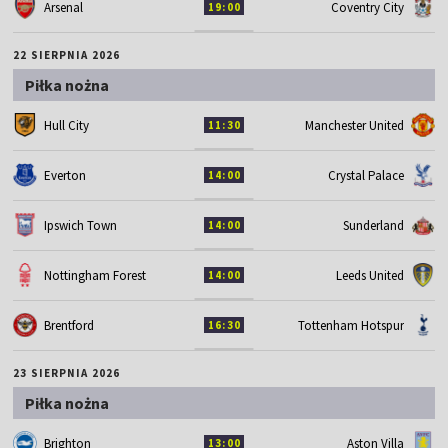
Arsenal
Coventry City
19:00
22 SIERPNIA 2026
Piłka nożna
Hull City
Manchester United
11:30
Everton
Crystal Palace
14:00
Ipswich Town
Sunderland
14:00
Nottingham Forest
Leeds United
14:00
Brentford
Tottenham Hotspur
16:30
23 SIERPNIA 2026
Piłka nożna
Brighton
Aston Villa
13:00