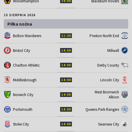
Wolverhampton
Blackburn Rovers
19:00
15 SIERPNIA 2026
Piłka nożna
Bolton Wanderers
Preston North End
11:30
Bristol City
Millwall
14:00
Charlton Athletic
Derby County
14:00
Middlesbrough
Lincoln City
14:00
West Bromwich
Norwich City
14:00
Albion
Portsmouth
Queens Park Rangers
14:00
Stoke City
Swansea City
14:00