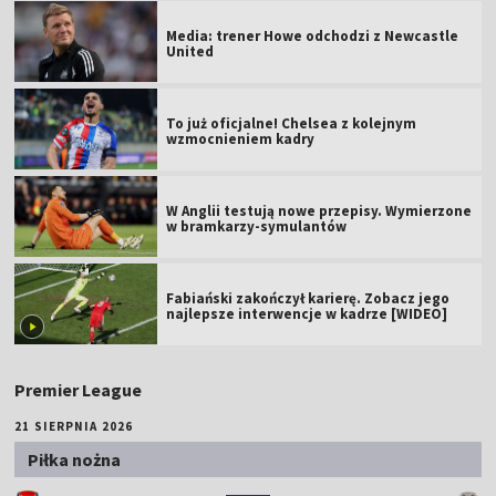
Media: trener Howe odchodzi z Newcastle
United
To już oficjalne! Chelsea z kolejnym
wzmocnieniem kadry
W Anglii testują nowe przepisy. Wymierzone
w bramkarzy-symulantów
Fabiański zakończył karierę. Zobacz jego
najlepsze interwencje w kadrze [WIDEO]
Premier League
21 SIERPNIA 2026
Piłka nożna