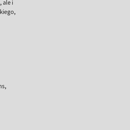
, ale i
kiego,
ns,