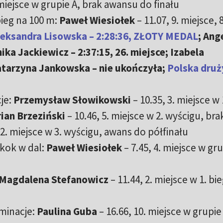
 miejsce w grupie A, brak awansu do finału
bieg na 100 m:
Paweł Wiesiołek
– 11.07, 9. miejsce, 
leksandra Lisowska – 2:28:36, ZŁOTY MEDAL
; Ang
ika Jackiewicz – 2:37:15, 26. miejsce; Izabela
atarzyna Jankowska – nie ukończyła;
Polska dru
je:
Przemysław Słowikowski
– 10.35, 3. miejsce w 
ian Brzeziński
– 10.46, 5. miejsce w 2. wyścigu, bra
 2. miejsce w 3. wyścigu, awans do półfinału
skok w dal:
Paweł Wiesiołek
– 7.45, 4. miejsce w gru
Magdalena Stefanowicz
– 11.44, 2. miejsce w 1. bi
iminacje:
Paulina Guba
– 16.66, 10. miejsce w grupie