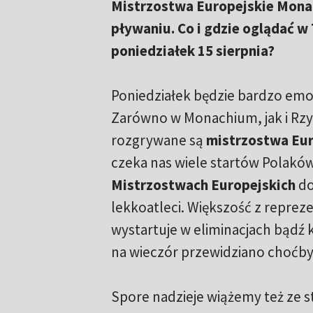
Mistrzostwa Europejskie Mona
pływaniu. Co i gdzie oglądać w
poniedziałek 15 sierpnia?
Poniedziałek będzie bardzo emo
Zarówno w Monachium, jak i Rzy
rozgrywane są
mistrzostwa Eu
czeka nas wiele startów Polaków
Mistrzostwach Europejskich
do
lekkoatleci. Większość z reprez
wystartuje w eliminacjach bądź k
na wieczór przewidziano choćby f
Spore nadzieje wiążemy też ze 