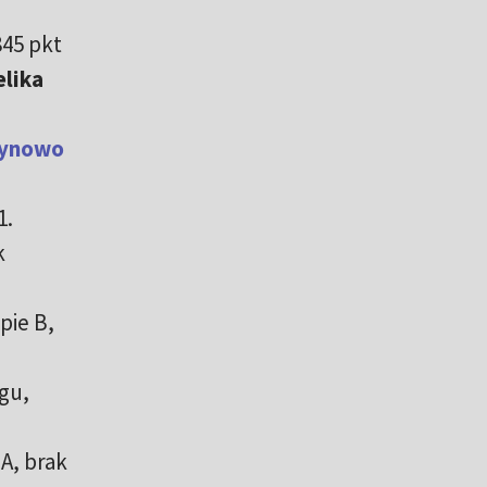
845 pkt
elika
żynowo
1.
k
pie B,
egu,
 A, brak