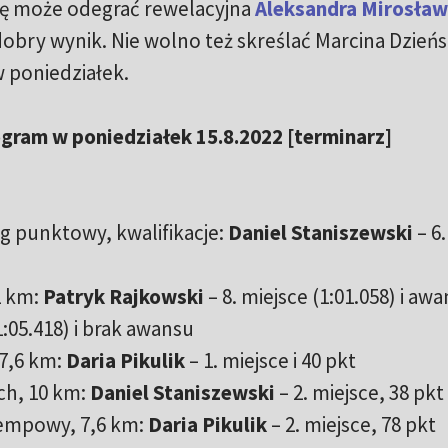
lę może odegrać rewelacyjna
Aleksandra Mirosław
dobry wynik. Nie wolno też skreślać Marcina Dzieńs
w poniedziałek.
gram w poniedziałek 15.8.2022 [terminarz]
g punktowy, kwalifikacje:
Daniel Staniszewski
– 6.
1 km:
Patryk Rajkowski
– 8. miejsce (1:01.058) i awa
1:05.418) i brak awansu
 7,6 km:
Daria Pikulik
– 1. miejsce i 40 pkt
ch, 10 km:
Daniel Staniszewski
– 2. miejsce, 38 pkt
tempowy, 7,6 km:
Daria Pikulik
– 2. miejsce, 78 pkt