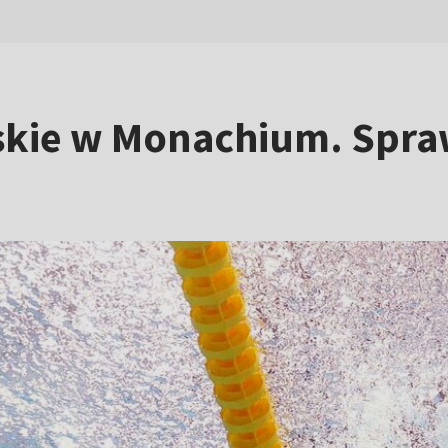
skie w Monachium. Spr
8