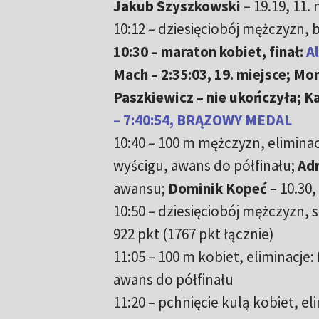
Jakub Szyszkowski
– 19.19, 11.
10:12 – dziesięciobój mężczyzn, 
10:30 – maraton kobiet, finał:
A
Mach – 2:35:03, 19. miejsce; Mon
Paszkiewicz – nie ukończyła; K
– 7:40:54, BRĄZOWY MEDAL
10:40 – 100 m mężczyzn, eliminac
wyścigu, awans do półfinału;
Adr
awansu;
Dominik Kopeć
– 10.30,
10:50 – dziesięciobój mężczyzn, 
922 pkt (1767 pkt łącznie)
11:05 – 100 m kobiet, eliminacje:
awans do półfinału
11:20 – pchnięcie kulą kobiet, el