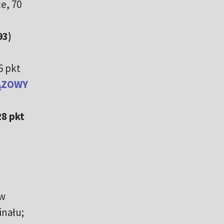
ce, 70
93)
6 pkt
BRĄZOWY
28 pkt
 w
inału;