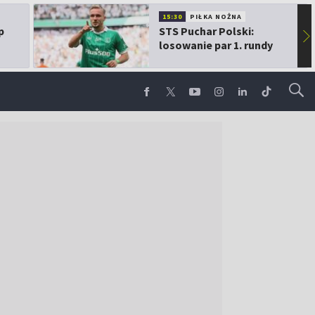
15:30
PIŁKA NOŻNA
p
STS Puchar Polski:
▶
losowanie par 1. rundy