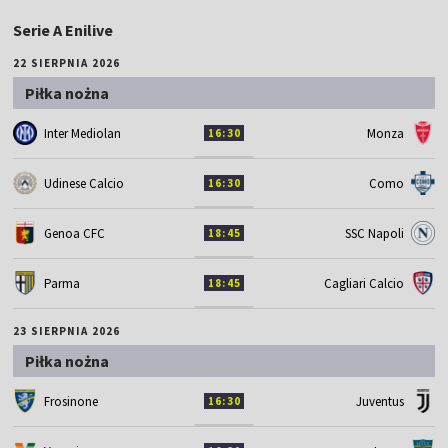
Serie A Enilive
22 SIERPNIA 2026
Piłka nożna
Inter Mediolan
Monza
16:30
Udinese Calcio
Como
16:30
Genoa CFC
SSC Napoli
18:45
Parma
Cagliari Calcio
18:45
23 SIERPNIA 2026
Piłka nożna
Frosinone
Juventus
16:30