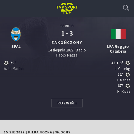
SERIE B
1 - 3
ZAKOŃCZONY
SPAL
LFA Reggio
14 sierpnia 2022, Stadio
Calabria
Paolo Mazza
79'
45
+ 3'
A. La Mantia
L. Crisetig
52'
J. Menez
67'
R. Rivas
ROZWIŃ
15 SIE 2022
|
PIŁKA NOŻNA
/
WŁOCHY