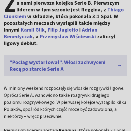
Z
a nami pierwsza kolejka Serie B. Pierwszym
liderem w tym sezonie jest Reggina, z
Thiago
Cionkiem
w składzie, która pokonała 3:1 Spal. W
pozostałych meczach wystąpili także między
innymi
Kamil Glik
,
Filip Jagiełło
i
Adrian
Benedyczak
, a
Przemysław Wiśniewski
zaliczył
ligowy debiut.
"Pociąg wystartował". Włosi zachwyceni
Recą po starcie Serie A
W miniony weekend rozpoczęły się włoskie rozgrywki ligowe.
Oprócz Serie A, wznowiono także rozgrywki drugiego
poziomu rozgrywkowego. W pierwszej kolejce wystąpiło kilku
Polaków, spośród których część może być zadowolona, a
niektórzy – wręcz przeciwnie.
Pierwszym liderem została
Reggina
, która pokonała 3:1 Spal.