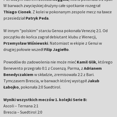
W barwach zwycięskiej drużyny całe spotkanie rozegrał
Thiago Cionek
. Z kolei w pokonanym zespole mecz na ławce
przesiedział
Patryk Peda
.
W innym "polskim" starciu Genoa pokonała Venezię 2:1. Od
początku do końca zagrał debiutant klubu z Wenecji,
Przemysław Wiśniewski
. Natomiast w ekipie z Genui w
drugiej połowie wszedł
Filip Jagiełło
.
Powodów do zadowolenia nie może mieć
Kamil Glik
, którego
Benevento przegrało 0:1 z Cosenzą. Parma, z
Adrianem
Benedyczakiem
w składzie, zremisowała 2:2 z Bari.
Tymczasem Brescia, w barwach której wystąpił
Jakub
Łabojko
, pokonała 2:0 Suedtirol.
Wyniki wszystkich meczów 1. kolejki Serie B:
Ascoli – Ternana 2:1
Brescia – Suedtirol 2:0