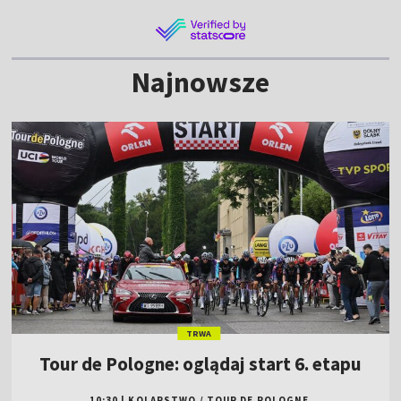
Najnowsze
TRWA
Tour de Pologne: oglądaj start 6. etapu
10:30
|
KOLARSTWO
/
TOUR DE POLOGNE