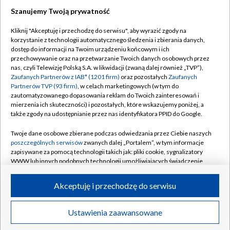
Szanujemy Twoją prywatność
Kliknij "Akceptuję i przechodzę do serwisu", aby wyrazić zgody na
korzystanie z technologii automatycznego śledzenia i zbierania danych,
TVP
dostęp do informacji na Twoim urządzeniu końcowym i ich
Abonament TVP
Regulamin TVP
przechowywanie oraz na przetwarzanie Twoich danych osobowych przez
nas, czyli Telewizję Polską S.A. w likwidacji (zwaną dalej również „TVP”),
Polityka prywatności
Sklep TVP
Zaufanych Partnerów z IAB* (1201 firm)
oraz pozostałych
Zaufanych
Partnerów TVP (93 firm)
, w celach marketingowych (w tym do
Biuro Reklamy
Moje zgody
zautomatyzowanego dopasowania reklam do Twoich zainteresowań i
mierzenia ich skuteczności) i pozostałych, które wskazujemy poniżej, a
Oferta Handlowa
Biuro reklamy
także zgody na udostępnianie przez nas identyfikatora PPID do Google.
Telegazeta ogłoszenia
Kontakt
Twoje dane osobowe zbierane podczas odwiedzania przez Ciebie naszych
Emisja w TVP
poszczególnych serwisów
zwanych dalej „Portalem”, w tym informacje
zapisywane za pomocą technologii takich jak: pliki cookie, sygnalizatory
Kanały
Rada Programowa
WWW lub innych podobnych technologii umożliwiających świadczenie
dopasowanych i bezpiecznych usług, personalizację treści oraz reklam,
Ogłoszenia przetargowe
udostępnianie funkcji mediów społecznościowych oraz analizowanie
©2026 Telewizja Polska Spółka Akcyjna w likwidacji
Akceptuję i przechodzę do serwisu
ruchu w Internecie.
Akademia Telewizyjna
Informacje o nadawcy
Twoje dane osobowe zbierane podczas odwiedzania przez Ciebie
Ustawienia zaawansowane
News
Transmisje
Wideo
Więcej
poszczególnych serwisów
na Portalu, takie jak adresy IP, identyfikatory
Centrum informacji TVP
Twoich urządzeń końcowych i identyfikatory plików cookie, informacje o