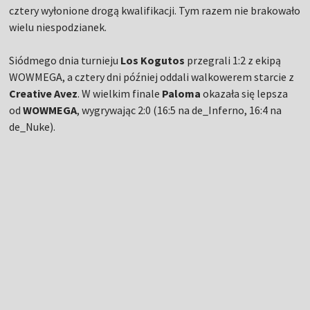
cztery wyłonione drogą kwalifikacji. Tym razem nie brakowało
wielu niespodzianek.
Siódmego dnia turnieju
Los Kogutos
przegrali 1:2 z ekipą
WOWMEGA, a cztery dni później oddali walkowerem starcie z
Creative Avez
. W wielkim finale
Paloma
okazała się lepsza
od
WOWMEGA
, wygrywając 2:0 (16:5 na de_Inferno, 16:4 na
de_Nuke).