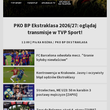
PKO BP Ekstraklasa 2026/27: oglądaj
transmisje w TVP Sport!
12:00
|
PIŁKA NOŻNA
/
PKO BP EKSTRAKLASA
FC Barcelona odwołała mecz. "Granie
byłoby niewłaściwe"
Kontrowersja w Krakowie. Jasny i oczywisty
błąd sędziów Ekstraklasy
Strzelectwo, ME U23: 50 m karabin 3
postawy mężczyzn [ZAPIS]
Tour de Pologne: start 6. etapu [ZAPIS]