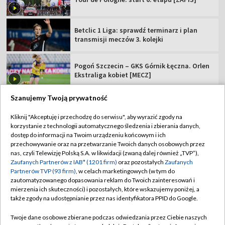
Betclic 1 Liga: sprawdź terminarz i plan
transmisji meczów 3. kolejki
Pogoń Szczecin – GKS Górnik Łęczna. Orlen
Ekstraliga kobiet [MECZ]
Szanujemy Twoją prywatność
Kliknij "Akceptuję i przechodzę do serwisu", aby wyrazić zgody na
korzystanie z technologii automatycznego śledzenia i zbierania danych,
TVP
dostęp do informacji na Twoim urządzeniu końcowym i ich
Abonament TVP
Regulamin TVP
przechowywanie oraz na przetwarzanie Twoich danych osobowych przez
nas, czyli Telewizję Polską S.A. w likwidacji (zwaną dalej również „TVP”),
Polityka prywatności
Sklep TVP
Zaufanych Partnerów z IAB* (1201 firm)
oraz pozostałych
Zaufanych
Partnerów TVP (93 firm)
, w celach marketingowych (w tym do
Biuro Reklamy
Moje zgody
zautomatyzowanego dopasowania reklam do Twoich zainteresowań i
mierzenia ich skuteczności) i pozostałych, które wskazujemy poniżej, a
Oferta Handlowa
Biuro reklamy
także zgody na udostępnianie przez nas identyfikatora PPID do Google.
Telegazeta ogłoszenia
Kontakt
Twoje dane osobowe zbierane podczas odwiedzania przez Ciebie naszych