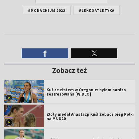
#MONACHIUM 2022
#LEKKOATLETYKA
Zobacz też
Kuś ze złotem w Oregonie: byłam bardzo
zestresowana [WIDEO]
Złoty medal Anastazji Kuś! Zobacz bieg Polki
na MŚ U20