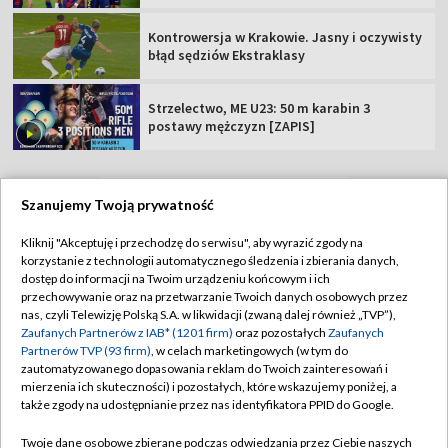
Kontrowersja w Krakowie. Jasny i oczywisty
błąd sędziów Ekstraklasy
Strzelectwo, ME U23: 50 m karabin 3
postawy mężczyzn [ZAPIS]
Szanujemy Twoją prywatność
TVP
Kliknij "Akceptuję i przechodzę do serwisu", aby wyrazić zgody na
korzystanie z technologii automatycznego śledzenia i zbierania danych,
Abonament TVP
Regulamin TVP
dostęp do informacji na Twoim urządzeniu końcowym i ich
Polityka prywatności
Sklep TVP
przechowywanie oraz na przetwarzanie Twoich danych osobowych przez
nas, czyli Telewizję Polską S.A. w likwidacji (zwaną dalej również „TVP”),
Biuro Reklamy
Moje zgody
Zaufanych Partnerów z IAB* (1201 firm)
oraz pozostałych
Zaufanych
Partnerów TVP (93 firm)
, w celach marketingowych (w tym do
Oferta Handlowa
Biuro reklamy
zautomatyzowanego dopasowania reklam do Twoich zainteresowań i
mierzenia ich skuteczności) i pozostałych, które wskazujemy poniżej, a
Telegazeta ogłoszenia
Kontakt
także zgody na udostępnianie przez nas identyfikatora PPID do Google.
Emisja w TVP
Twoje dane osobowe zbierane podczas odwiedzania przez Ciebie naszych