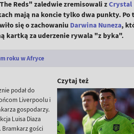
"The Reds" zaledwie zremisowali z
Crystal
kach mają na koncie tylko dwa punkty. Po
wiło się o zachowaniu
Darwina Nuneza
, kt
ną kartką za uderzenie rywala "z byka".
m roku w Afryce
Czytaj też
znie podał do
rońcom Liverpoolu i
karza gospodarzy.
cja Luisa Diaza
 Bramkarz gości