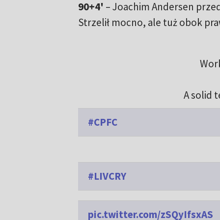
90+4'
– Joachim Andersen przed
Strzelił mocno, ale tuż obok pra
Work
A solid
#CPFC
#LIVCRY
pic.twitter.com/zSQyIfsxAS