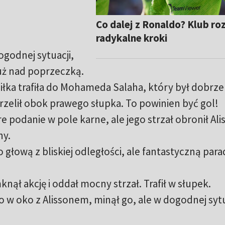
Co dalej z Ronaldo? Klub r
radykalne kroki
ogodnej sytuacji,
 tuż nad poprzeczką.
Piłka trafiła do Mohameda Salaha, który był dobrze
rzelił obok prawego słupka. To powinien być gol!
 podanie w pole karne, ale jego strzał obronił Ali
ny.
o głową z bliskiej odległości, ale fantastyczną par
ął akcję i oddał mocny strzał. Trafił w słupek.
ko w oko z Alissonem, minął go, ale w dogodnej sytu