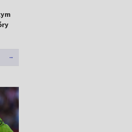
 tym
óry