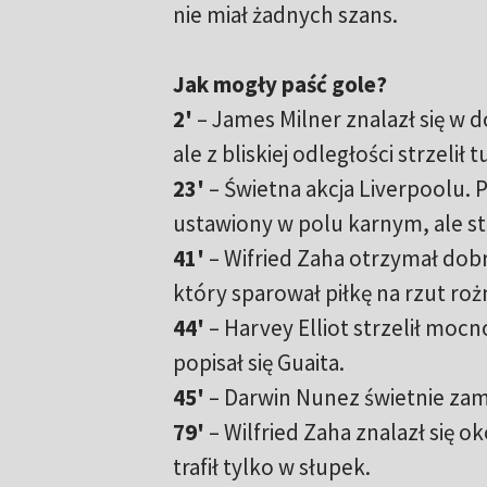
nie miał żadnych szans.
Jak mogły paść gole?
2'
– James Milner znalazł się w d
ale z bliskiej odległości strzelił
23'
– Świetna akcja Liverpoolu. 
ustawiony w polu karnym, ale st
41'
– Wifried Zaha otrzymał dobre
który sparował piłkę na rzut roż
44'
– Harvey Elliot strzelił mocn
popisał się Guaita.
45'
– Darwin Nunez świetnie zamkn
79'
– Wilfried Zaha znalazł się o
trafił tylko w słupek.