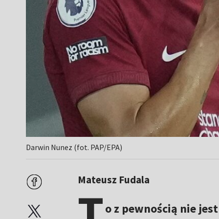
Darwin Nunez (fot. PAP/EPA)
Mateusz Fudala
T
o z pewnością nie je