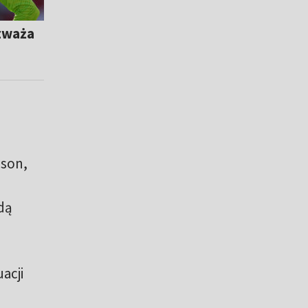
ozważa
sson,
adą
acji