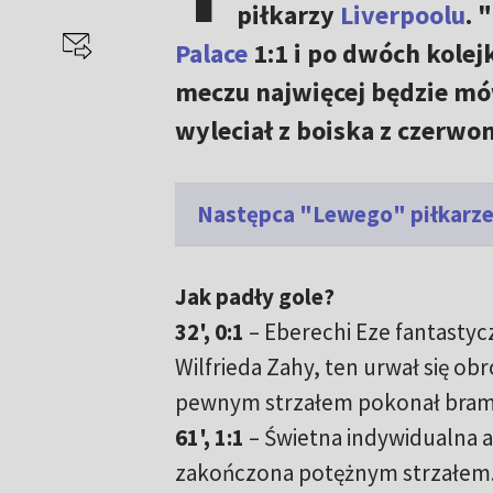
piłkarzy
Liverpoolu
. 
Palace
1:1 i po dwóch kolej
meczu najwięcej będzie mó
wyleciał z boiska z czerwo
Następca "Lewego" piłkarze
Jak padły gole?
32', 0:1
– Eberechi Eze fantastyc
Wilfrieda Zahy, ten urwał się ob
pewnym strzałem pokonał bram
61', 1:1
– Świetna indywidualna ak
zakończona potężnym strzałem.