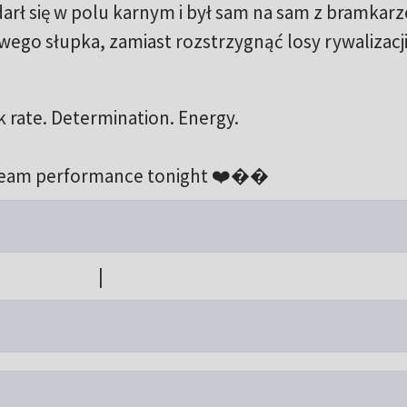
arł się w polu karnym i był sam na sam z bramkar
wego słupka, zamiast rozstrzygnąć losy rywalizacji
 rate. Determination. Energy.
 team performance tonight ❤️��
|