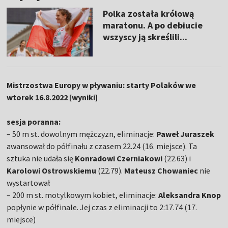
Polka została królową
maratonu. A po debiucie
wszyscy ją skreślili...
Mistrzostwa Europy w pływaniu: starty Polaków we
wtorek 16.8.2022 [wyniki]
sesja poranna:
– 50 m st. dowolnym mężczyzn, eliminacje:
Paweł Juraszek
awansował do półfinału z czasem 22.24 (16. miejsce). Ta
sztuka nie udała się
Konradowi Czerniakowi
(22.63) i
Karolowi Ostrowskiemu
(22.79).
Mateusz Chowaniec
nie
wystartował
– 200 m st. motylkowym kobiet, eliminacje:
Aleksandra Knop
popłynie w półfinale. Jej czas z eliminacji to 2:17.74 (17.
miejsce)