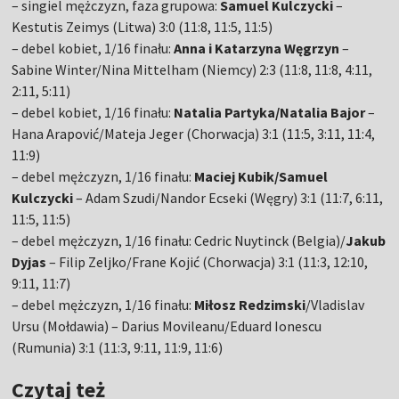
– singiel mężczyzn, faza grupowa:
Samuel Kulczycki
–
Kestutis Zeimys (Litwa) 3:0 (11:8, 11:5, 11:5)
– debel kobiet, 1/16 finału:
Anna i Katarzyna Węgrzyn
–
Sabine Winter/Nina Mittelham (Niemcy) 2:3 (11:8, 11:8, 4:11,
2:11, 5:11)
– debel kobiet, 1/16 finału:
Natalia Partyka/Natalia Bajor
–
Hana Arapović/Mateja Jeger (Chorwacja) 3:1 (11:5, 3:11, 11:4,
11:9)
– debel mężczyzn, 1/16 finału:
Maciej Kubik/Samuel
Kulczycki
– Adam Szudi/Nandor Ecseki (Węgry) 3:1 (11:7, 6:11,
11:5, 11:5)
– debel mężczyzn, 1/16 finału: Cedric Nuytinck (Belgia)/
Jakub
Dyjas
– Filip Zeljko/Frane Kojić (Chorwacja) 3:1 (11:3, 12:10,
9:11, 11:7)
– debel mężczyzn, 1/16 finału:
Miłosz Redzimski
/Vladislav
Ursu (Mołdawia) – Darius Movileanu/Eduard Ionescu
(Rumunia) 3:1 (11:3, 9:11, 11:9, 11:6)
Czytaj też