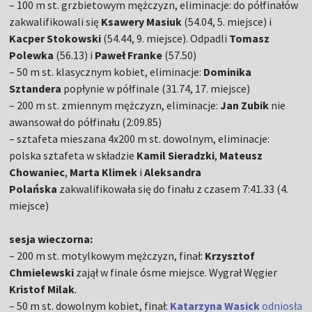
– 100 m st. grzbietowym mężczyzn, eliminacje: do półfinałów
zakwalifikowali się
Ksawery Masiuk
(54.04, 5. miejsce) i
Kacper Stokowski
(54.44, 9. miejsce). Odpadli
Tomasz
Polewka
(56.13) i
Paweł Franke
(57.50)
– 50 m st. klasycznym kobiet, eliminacje:
Dominika
Sztandera
popłynie w półfinale (31.74, 17. miejsce)
– 200 m st. zmiennym mężczyzn, eliminacje:
Jan Zubik
nie
awansował do półfinału (2:09.85)
– sztafeta mieszana 4x200 m st. dowolnym, eliminacje:
polska sztafeta w składzie
Kamil Sieradzki
,
Mateusz
Chowaniec
,
Marta Klimek
i
Aleksandra
Polańska
zakwalifikowała się do finału z czasem 7:41.33 (4.
miejsce)
sesja wieczorna:
– 200 m st. motylkowym mężczyzn, finał:
Krzysztof
Chmielewski
zajął w finale ósme miejsce. Wygrał Węgier
Kristof Milak
.
– 50 m st. dowolnym kobiet, finał:
Katarzyna Wasick
odniosła