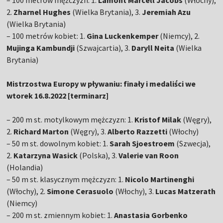
2.
Zharnel Hughes
(Wielka Brytania), 3.
Jeremiah Azu
(Wielka Brytania)
– 100 metrów kobiet: 1.
Gina Luckenkemper
(Niemcy), 2.
Mujinga Kambundji
(Szwajcartia), 3.
Daryll Neita
(Wielka
Brytania)
Mistrzostwa Europy w pływaniu: finały i medaliści we
wtorek 16.8.2022 [terminarz]
– 200 m st. motylkowym mężczyzn: 1.
Kristof Milak
(Węgry),
2.
Richard Marton
(Węgry), 3.
Alberto Razzetti
(Włochy)
– 50 m st. dowolnym kobiet: 1.
Sarah Sjoestroem
(Szwecja),
2.
Katarzyna Wasick
(Polska), 3.
Valerie van Roon
(Holandia)
– 50 m st. klasycznym mężczyzn: 1.
Nicolo Martinenghi
(Włochy), 2.
Simone Cerasuolo
(Włochy), 3.
Lucas Matzerath
(Niemcy)
– 200 m st. zmiennym kobiet: 1.
Anastasia Gorbenko