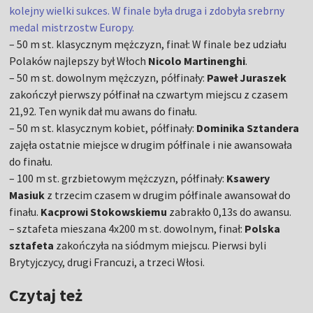
kolejny wielki sukces. W finale była druga i zdobyła srebrny
medal mistrzostw Europy.
– 50 m st. klasycznym mężczyzn, finał: W finale bez udziału
Polaków najlepszy był Włoch
Nicolo Martinenghi
.
– 50 m st. dowolnym mężczyzn, półfinały:
Paweł Juraszek
zakończył pierwszy półfinał na czwartym miejscu z czasem
21,92. Ten wynik dał mu awans do finału.
– 50 m st. klasycznym kobiet, półfinały:
Dominika Sztandera
zajęła ostatnie miejsce w drugim półfinale i nie awansowała
do finału.
– 100 m st. grzbietowym mężczyzn, półfinały:
Ksawery
Masiuk
z trzecim czasem w drugim półfinale awansował do
finału.
Kacprowi Stokowskiemu
zabrakło 0,13s do awansu.
– sztafeta mieszana 4x200 m st. dowolnym, finał:
Polska
sztafeta
zakończyła na siódmym miejscu. Pierwsi byli
Brytyjczycy, drugi Francuzi, a trzeci Włosi.
Czytaj też