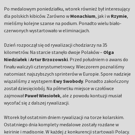
Po medalowym poniedziałku, wtorek również był interesujący
dla polskich kibiców. Zarówno w
Monachium
, jak i w
Rzymie
,
mieliśmy kolejne szanse na podium. Ponadto wielu biało-
czerwonych wystartowało w eliminacjach.
Dzień rozpoczął się od rywalizacji chodziarzy na 35
kilometrów. Na starcie stanęło dwoje Polaków –
Olga
Niedziałek
i
Artur Brzozowski
. Przed południem o awans do
finału walczyli czterystumetrowcy. Wieczorem poznaliśmy
natomiast najszybszych sprinterów w Europie. Spore nadzieje
wiązaliśmy z występem
Ewy Swobody
. Ponadto zakończony
został dziesięciobój. Na półmetku miejsce w czołówce
zajmował
Paweł Wiesiołek
, ale z powodu kontuzji musiał
wycofać się z dalszej rywalizacji.
Wtorek był ostatnim dniem rywalizacji na torze kolarskim.
Ostatniego dnia komplety medalowe zostały rozdane w
keirinie i madisonie. W każdej z konkurencji startowali Polacy.