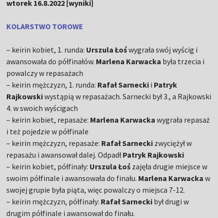
wtorek 16.8.2022 [wyniki]
KOLARSTWO TOROWE
– keirin kobiet, 1. runda:
Urszula Łoś
wygrała swój wyścig i
awansowała do półfinałów.
Marlena Karwacka
była trzecia i
powalczy w repasażach
– keirin mężczyzn, 1. runda:
Rafał Sarnecki
i
Patryk
Rajkowski
wystąpią w repasażach. Sarnecki był 3., a Rajkowski
4. w swoich wyścigach
– keirin kobiet, repasaże:
Marlena Karwacka
wygrała repasaż
i też pojedzie w półfinale
– keirin mężczyzn, repasaże:
Rafał Sarnecki
zwyciężył w
repasażu i awansował dalej. Odpadł
Patryk Rajkowski
– keirin kobiet, półfinały:
Urszula Łoś
zajęła drugie miejsce w
swoim półfinale i awansowała do finału.
Marlena Karwacka
w
swojej grupie była piąta, więc powalczy o miejsca 7-12.
– keirin mężczyzn, półfinały:
Rafał Sarnecki
był drugi w
drugim półfinale i awansował do finału.