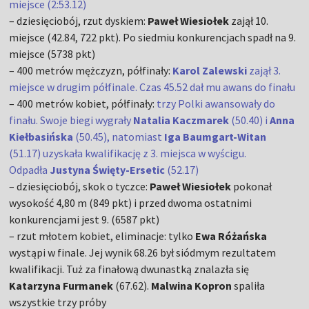
miejsce (2:53.12)
– dziesięciobój, rzut dyskiem:
Paweł Wiesiołek
zajął 10.
miejsce (42.84, 722 pkt). Po siedmiu konkurencjach spadł na 9.
miejsce (5738 pkt)
– 400 metrów mężczyzn, półfinały:
Karol Zalewski
zajął 3.
miejsce w drugim półfinale. Czas 45.52 dał mu awans do finału
– 400 metrów kobiet, półfinały:
trzy Polki awansowały do
finału. Swoje biegi wygrały
Natalia Kaczmarek
(50.40) i
Anna
Kiełbasińska
(50.45), natomiast
Iga Baumgart-Witan
(51.17) uzyskała kwalifikację z 3. miejsca w wyścigu.
Odpadła
Justyna Święty-Ersetic
(52.17)
– dziesięciobój, skok o tyczce:
Paweł Wiesiołek
pokonał
wysokość 4,80 m (849 pkt) i przed dwoma ostatnimi
konkurencjami jest 9. (6587 pkt)
– rzut młotem kobiet, eliminacje: tylko
Ewa Różańska
wystąpi w finale. Jej wynik 68.26 był siódmym rezultatem
kwalifikacji. Tuż za finałową dwunastką znalazła się
Katarzyna Furmanek
(67.62).
Malwina Kopron
spaliła
wszystkie trzy próby