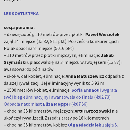
LEKKOATLETYKA
sesja poranna:
– dziesięciobój, 110 metrów przez płotki:
Paweł Wiesiołek
zajął 14. miejsce (15.32, 811 pkt). Po sześciu konkurencjach
Polak spadł na 8. miejsce (5016 pkt)
– 110 metrów przez płotki mężczyzn, eliminacje:
Jakub
Szymański
uplasował się na 3. miejscu w swojej serii (13.87) i
awansował do półfinałów
– skok w dal kobiet, eliminacje:
Anna Matuszewicz
odpadła z
dalszej rywalizacji. Jej eliminacyjny wynik to 5.93 m
– 1500 metrów kobiet, eliminacje:
Sofia Ennaoui
wygrała
swój bieg eliminacyjny i awansowała do finału (4:02.73).
Odpadła natomiast
Eliza
Megger
(4:07.56)
– chód na 35 kilometrów mężczyzn:
Artur Brzozowski
nie
ukończył rywalizacji. Zszedł z trasy po 16 kilometrach
– chód na 35 kilometrów kobiet:
Olga Niedziałek
zajęła 5.