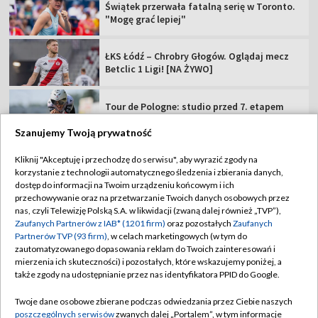
Świątek przerwała fatalną serię w Toronto.
"Mogę grać lepiej"
ŁKS Łódź – Chrobry Głogów. Oglądaj mecz
Betclic 1 Ligi! [NA ŻYWO]
Tour de Pologne: studio przed 7. etapem
[ZAPIS]
Szanujemy Twoją prywatność
Nie żyje Włodzimierz Rezner. Dziennikarz
Kliknij "Akceptuję i przechodzę do serwisu", aby wyrazić zgody na
zmarł po walce z chorobą
korzystanie z technologii automatycznego śledzenia i zbierania danych,
dostęp do informacji na Twoim urządzeniu końcowym i ich
przechowywanie oraz na przetwarzanie Twoich danych osobowych przez
nas, czyli Telewizję Polską S.A. w likwidacji (zwaną dalej również „TVP”),
Zaufanych Partnerów z IAB* (1201 firm)
oraz pozostałych
Zaufanych
Partnerów TVP (93 firm)
, w celach marketingowych (w tym do
TVP
zautomatyzowanego dopasowania reklam do Twoich zainteresowań i
mierzenia ich skuteczności) i pozostałych, które wskazujemy poniżej, a
Abonament TVP
Regulamin TVP
także zgody na udostępnianie przez nas identyfikatora PPID do Google.
Polityka prywatności
Sklep TVP
Twoje dane osobowe zbierane podczas odwiedzania przez Ciebie naszych
Biuro Reklamy
Moje zgody
poszczególnych serwisów
zwanych dalej „Portalem”, w tym informacje