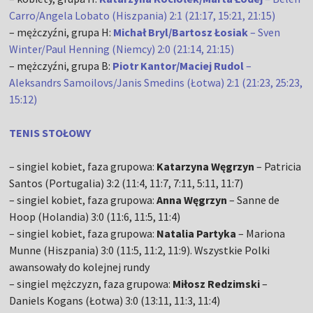
Carro/Angela Lobato (Hiszpania) 2:1 (21:17, 15:21, 21:15)
– mężczyźni, grupa H:
Michał Bryl/Bartosz Łosiak
– Sven
Winter/Paul Henning (Niemcy) 2:0 (21:14, 21:15)
– mężczyźni, grupa B:
Piotr Kantor/Maciej Rudol
–
Aleksandrs Samoilovs/Janis Smedins (Łotwa) 2:1 (21:23, 25:23,
15:12)
TENIS STOŁOWY
– singiel kobiet, faza grupowa:
Katarzyna Węgrzyn
– Patricia
Santos (Portugalia) 3:2 (11:4, 11:7, 7:11, 5:11, 11:7)
– singiel kobiet, faza grupowa:
Anna Węgrzyn
– Sanne de
Hoop (Holandia) 3:0 (11:6, 11:5, 11:4)
– singiel kobiet, faza grupowa:
Natalia Partyka
– Mariona
Munne (Hiszpania) 3:0 (11:5, 11:2, 11:9). Wszystkie Polki
awansowały do kolejnej rundy
– singiel mężczyzn, faza grupowa:
Miłosz Redzimski
–
Daniels Kogans (Łotwa) 3:0 (13:11, 11:3, 11:4)