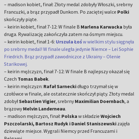
– madison kobiet, finał: Złoty medal zdobyły Włoszki, srebrny
Francuzki, a brąz przypadł Dunkom. Po zaciętej walce
Polki
skończyły piąte.
– keirin kobiet, finał 7-12: W finale B
Marlena Karwacka
była
druga. Rywalizację zakończyła zatem na ósmym miejscu.
– keirin kobiet, finał 1-6:
Urszula Łoś
w wielkim stylu sięgnęła
po srebrny medal! W finale uległa jedynie Niemce – Lei Sophie
Friedrich. Brąz przypadł zawodniczce z Ukrainy – Olenie
Starikowej.
– keirin mężczyzn, finał 7-12: W finale B najlepszy okazał się
Czech
Tomas Babek
.
– keirin mężczyzn:
Rafał Sarnecki
długo trzymał się w
czołówce w finale, ale ostatecznie skończył piąty. Złoty medal
zdobył
Sebastien Vigier
, srebrny
Maximilian Doernbach
, a
brązowy
Melvin Landerneau
.
– madison mężczyzn, finał:
Polska
w składzie
Wojciech
Pszczolarski, Bartosz Rudyk i Daniel Staniszewski
zajęła
dziewiąte miejsce. Wygrali Niemcy przed Francuzami i
Belgami.