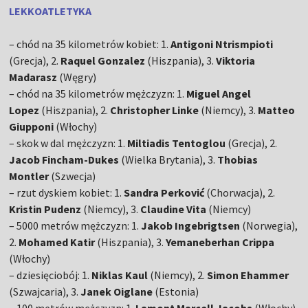
LEKKOATLETYKA
– chód na 35 kilometrów kobiet: 1.
Antigoni Ntrismpioti
(Grecja), 2.
Raquel Gonzalez
(Hiszpania), 3.
Viktoria
Madarasz
(Węgry)
– chód na 35 kilometrów mężczyzn: 1.
Miguel Angel
Lopez
(Hiszpania), 2.
Christopher Linke
(Niemcy), 3.
Matteo
Giupponi
(Włochy)
– skok w dal mężczyzn: 1.
Miltiadis Tentoglou
(Grecja), 2.
Jacob Fincham-Dukes
(Wielka Brytania), 3.
Thobias
Montler
(Szwecja)
– rzut dyskiem kobiet: 1.
Sandra Perković
(Chorwacja), 2.
Kristin Pudenz
(Niemcy), 3.
Claudine Vita
(Niemcy)
– 5000 metrów mężczyzn: 1.
Jakob Ingebrigtsen
(Norwegia),
2.
Mohamed Katir
(Hiszpania), 3.
Yemaneberhan Crippa
(Włochy)
– dziesięciobój: 1.
Niklas Kaul
(Niemcy), 2.
Simon Ehammer
(Szwajcaria), 3.
Janek Oiglane
(Estonia)
– 100 metrów mężczyzn: 1.
Lamont Marcell Jacobs
(Włochy),