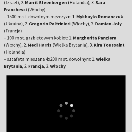
(Izrael), 2.
Marrit Steenbergen
(Holandia), 3.
Sara
Franchesci
(Włochy)
– 1500 m st. dowolnym mężczyzn: 1.
Mykhaylo Romanczuk
(Ukraina), 2.
Gregorio Paltrinieri
(Włochy), 3.
Damien Joly
(Francja)
– 100 m st. grzbietowym kobiet: 1.
Margherita Panziera
(Włochy), 2.
Medi Harris
(Wielka Brytania), 3.
Kira Toussaint
(Holandia)
– sztafeta mieszana 4x200 m st. dowolnym: 1.
Wielka
Brytania
, 2.
Francja
, 3.
Włochy