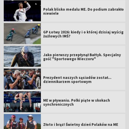
Polak blisko medalu ME. Do podium zabrakło
niewiele
GP Łotwy 2026: kiedy i o której dzisiaj wyścig
żużlowych IMŚ?
Jako pierwszy przepłynął Bałtyk. Specjalny
gość "Sportowego Wieczoru"
Prezydent naszych sąsiadów został...
dziennikarzem sportowym
ME w pływaniu. Polki piąte w skokach
synchronicznych
Złoto i brąz! Świetny dzień Polaków na ME