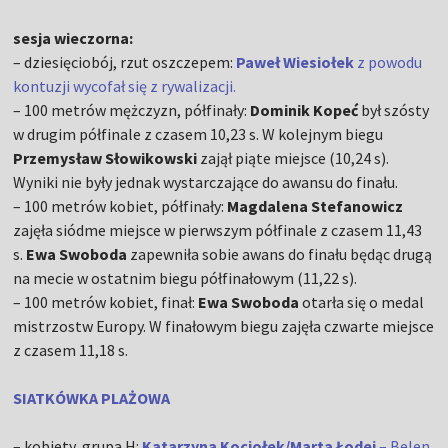
sesja wieczorna:
– dziesięciobój, rzut oszczepem:
Paweł Wiesiołek
z powodu
kontuzji wycofał się z rywalizacji.
– 100 metrów mężczyzn, półfinały:
Dominik Kopeć
był szósty
w drugim półfinale z czasem 10,23 s. W kolejnym biegu
Przemysław Słowikowski
zajął piąte miejsce (10,24 s).
Wyniki nie były jednak wystarczające do awansu do finału.
– 100 metrów kobiet, półfinały:
Magdalena Stefanowicz
zajęła siódme miejsce w pierwszym półfinale z czasem 11,43
s.
Ewa Swoboda
zapewniła sobie awans do finału będąc drugą
na mecie w ostatnim biegu półfinałowym (11,22 s).
– 100 metrów kobiet, finał:
Ewa Swoboda
otarła się o medal
mistrzostw Europy. W finałowym biegu zajęła czwarte miejsce
z czasem 11,18 s.
SIATKÓWKA PLAŻOWA
– kobiety, grupa H:
Katarzyna Kociołek/Marta Łodej
– Belen