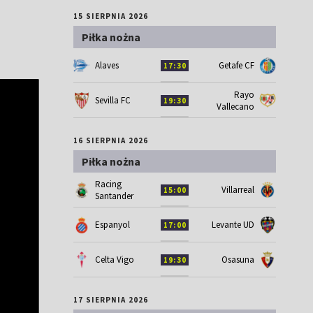
15 SIERPNIA 2026
Piłka nożna
Alaves
Getafe CF
17:30
Rayo
Sevilla FC
19:30
Vallecano
16 SIERPNIA 2026
Piłka nożna
Racing
Villarreal
15:00
Santander
Espanyol
Levante UD
17:00
Celta Vigo
Osasuna
19:30
17 SIERPNIA 2026