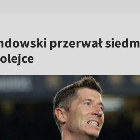
ndowski przerwał siedmi
olejce