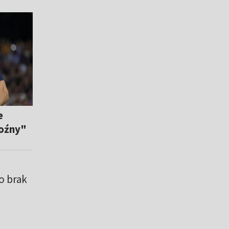
e
roźny"
o brak