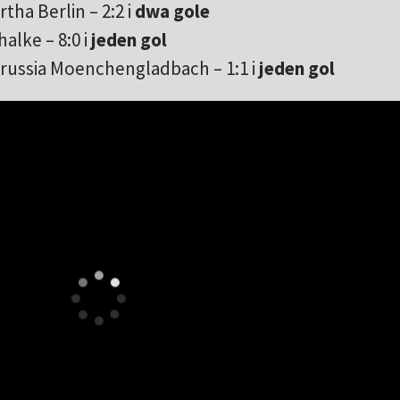
tha Berlin – 2:2 i
dwa gole
alke – 8:0 i
jeden gol
orussia Moenchengladbach – 1:1 i
jeden gol