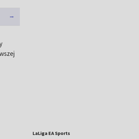
y
wszej
LaLiga EA Sports