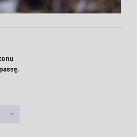
ezonu
passę.