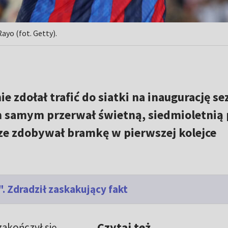
ayo (fot. Getty).
ie zdołał trafić do siatki na inaugurację s
ym samym przerwał świetną, siedmioletnią 
e zdobywał bramkę w pierwszej kolejce
 Zdradził zaskakujący fakt
Czytaj też
akończył się