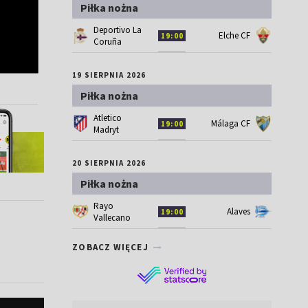
Piłka nożna
Deportivo La
Elche CF
19:00
Coruña
19 SIERPNIA 2026
Piłka nożna
Atletico
Málaga CF
19:00
Madryt
20 SIERPNIA 2026
Piłka nożna
Rayo
Alaves
19:00
Vallecano
ZOBACZ WIĘCEJ