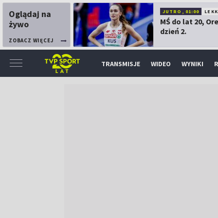
Oglądaj na
JUTRO, 01:00
LEK
MŚ do lat 20, Or
żywo
dzień 2.
ZOBACZ WIĘCEJ
TRANSMISJE
WIDEO
WYNIKI
R