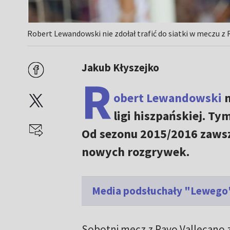
Robert Lewandowski nie zdołał trafić do siatki w meczu z R
Jakub Kłyszejko
R
obert Lewandowski
n
ligi hiszpańskiej. T
Od sezonu 2015/2016 zawsz
nowych rozgrywek.
Media podsłuchały "Lewego".
Sobotni mecz z Rayo Vallecano z