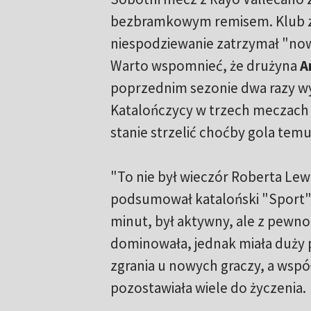
bezbramkowym remisem. Klub 
niespodziewanie zatrzymał "no
Warto wspomnieć, że drużyna
A
poprzednim sezonie dwa razy wyg
Katalończycy w trzech meczach z
stanie strzelić choćby gola tem
"To nie był wieczór Roberta Le
podsumował kataloński "Sport".
minut, był aktywny, ale z pewnoś
dominowała, jednak miała duży pr
zgrania u nowych graczy, a wspó
pozostawiała wiele do życzenia.