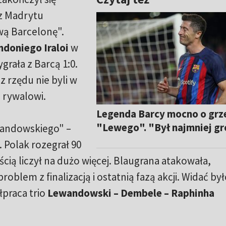
z Madrytu
wą Barcelonę".
ndoniego Iraloi
w
rała z Barcą 1:0.
 rzędu nie byli w
u rywalowi.
Legenda Barcy mocno o grz
"Lewego". "Był najmniej g
wandowskiego" –
 Polak rozegrał 90
cią liczył na dużo więcej. Blaugrana atakowała,
oblem z finalizacją i ostatnią fazą akcji. Widać był
łpraca trio
Lewandowski – Dembele – Raphinha