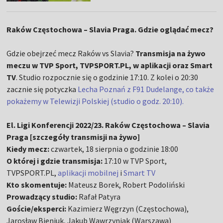
Raków Częstochowa – Slavia Praga. Gdzie oglądać mecz?
Gdzie obejrzeć mecz Raków vs Slavia?
Transmisja na żywo
meczu w TVP Sport, TVPSPORT.PL, w aplikacji oraz Smart
TV
. Studio rozpocznie się o godzinie 17:10. Z kolei o 20:30
zacznie się potyczka
Lecha Poznań z F91 Dudelange, co także
pokażemy w Telewizji Polskiej (studio o godz. 20:10).
El. Ligi Konferencji 2022/23. Raków Częstochowa – Slavia
Praga [szczegóły transmisji na żywo]
Kiedy mecz:
czwartek, 18 sierpnia o godzinie 18:00
O której i gdzie transmisja:
17:10 w TVP Sport,
TVPSPORT.PL,
aplikacji mobilnej
i
Smart TV
Kto skomentuje:
Mateusz Borek, Robert Podoliński
Prowadzący studio:
Rafał Patyra
Goście/eksperci:
Kazimierz Węgrzyn (Częstochowa),
Jarosław Bieniuk, Jakub Wawrzyniak (Warszawa)