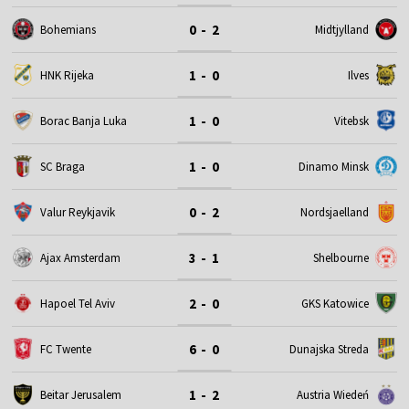
0 - 2
Bohemians
Midtjylland
1 - 0
HNK Rijeka
Ilves
1 - 0
Borac Banja Luka
Vitebsk
1 - 0
SC Braga
Dinamo Minsk
0 - 2
Valur Reykjavik
Nordsjaelland
3 - 1
Ajax Amsterdam
Shelbourne
2 - 0
Hapoel Tel Aviv
GKS Katowice
6 - 0
FC Twente
Dunajska Streda
1 - 2
Beitar Jerusalem
Austria Wiedeń