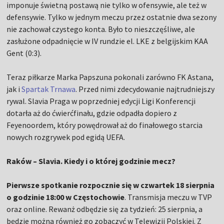
imponuje świetną postawą nie tylko w ofensywie, ale też w
defensywie. Tylko w jednym meczu przez ostatnie dwa sezony
nie zachował czystego konta. Było to nieszczęśliwe, ale
zasłużone odpadnięcie w IV rundzie el. LKE z belgijskim KAA
Gent (0:3).
Teraz piłkarze Marka Papszuna pokonali zarówno FK Astana,
jak i
Spartak Trnawa
. Przed nimi zdecydowanie najtrudniejszy
rywal. Slavia Praga w poprzedniej edycji Ligi Konferencji
dotarła aż do ćwierćfinału, gdzie odpadła dopiero z
Feyenoordem, który powędrował aż do finałowego starcia
nowych rozgrywek pod egidą UEFA.
Raków – Slavia. Kiedy i o której godzinie mecz?
Pierwsze spotkanie rozpocznie się w czwartek 18 sierpnia
o godzinie 18:00 w Częstochowie
. Transmisja meczu w TVP
oraz online. Rewanż odbędzie się za tydzień: 25 sierpnia, a
będzie można również go zobaczyć w Telewizji Polskiej. Z