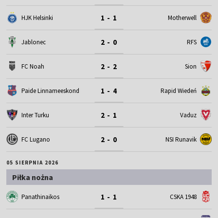
1 - 1
HJK Helsinki
Motherwell
2 - 0
Jablonec
RFS
2 - 2
FC Noah
Sion
1 - 4
Paide Linnameeskond
Rapid Wiedeń
2 - 1
Inter Turku
Vaduz
2 - 0
FC Lugano
NSI Runavik
05 SIERPNIA 2026
Piłka nożna
1 - 1
Panathinaikos
CSKA 1948