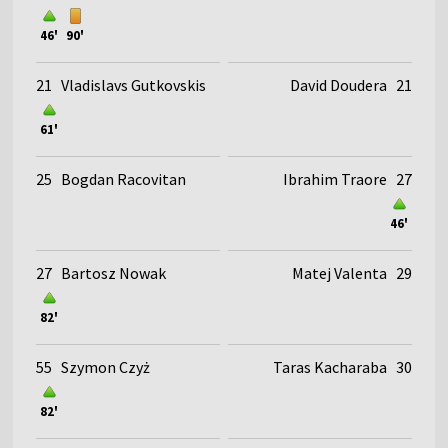
46'
90'
21
Vladislavs Gutkovskis
David Doudera
21
61'
25
Bogdan Racovitan
Ibrahim Traore
27
46'
27
Bartosz Nowak
Matej Valenta
29
82'
55
Szymon Czyż
Taras Kacharaba
30
82'