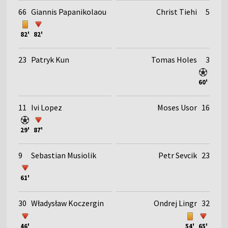
66
Giannis Papanikolaou
Christ Tiehi
5
82'
82'
23
Patryk Kun
Tomas Holes
3
60'
11
Ivi Lopez
Moses Usor
16
29'
87'
9
Sebastian Musiolik
Petr Sevcik
23
61'
30
Władysław Koczergin
Ondrej Lingr
32
46'
54'
65'