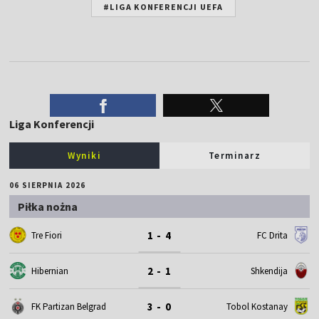
#LIGA KONFERENCJI UEFA
Liga Konferencji
Wyniki
Terminarz
06 SIERPNIA 2026
Piłka nożna
1 - 4
Tre Fiori
FC Drita
2 - 1
Hibernian
Shkendija
3 - 0
FK Partizan Belgrad
Tobol Kostanay