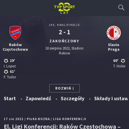
LKE, KWALIFIKACJE
2 - 1
ZAKOŃCZONY
Raków
Slavia
18 sierpnia 2022, Stadion
Częstochowa
Praga
Rakow
29'
60'
I. Lopez
T. Holes
61'
F. Tudor
ROZWIŃ
Start
Zapowiedź
Szczegóły
Składy i ustaw
17 sie 2022
/ PIŁKA NOŻNA
/ LIGA KONFERENCJI
El. Ligi Konferencji: Raków Częstochowa –