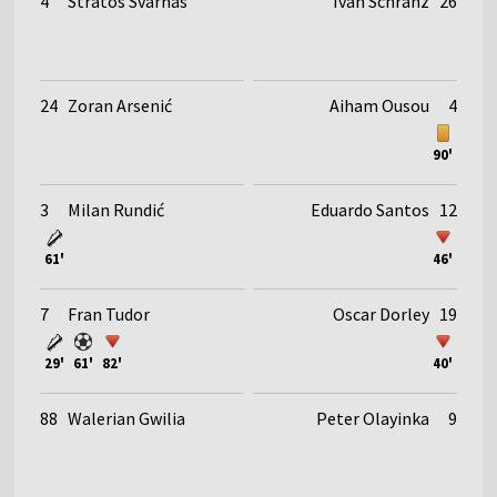
4
Stratos Svarnas
Ivan Schranz
26
24
Zoran Arsenić
Aiham Ousou
4
90'
3
Milan Rundić
Eduardo Santos
12
61'
46'
7
Fran Tudor
Oscar Dorley
19
29'
61'
82'
40'
88
Walerian Gwilia
Peter Olayinka
9