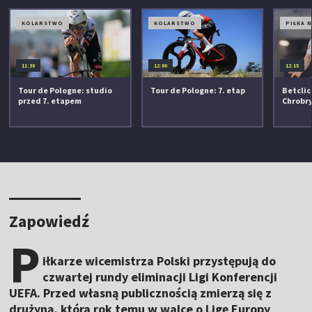
KOLARSTWO
KOLARSTWO
PIŁKA 
11:30
12:00
12:15
Tour de Pologne: studio
Tour de Pologne: 7. etap
Betclic 
przed 7. etapem
Chrobr
Zapowiedź
P
iłkarze wicemistrza Polski przystępują do
czwartej rundy eliminacji Ligi Konferencji
UEFA. Przed własną publicznością zmierzą się z
drużyną, która rok temu w walce o Ligę Europy