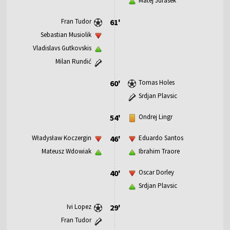
Matej Jurasek
Fran Tudor
61'
Sebastian Musiolik
Vladislavs Gutkovskis
Milan Rundić
60'
Tomas Holes
Srdjan Plavsic
54'
Ondrej Lingr
Władysław Koczergin
46'
Eduardo Santos
Mateusz Wdowiak
Ibrahim Traore
40'
Oscar Dorley
Srdjan Plavsic
Ivi Lopez
29'
Fran Tudor