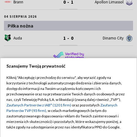
0 - 1
Brann
Apollon Limassol
04 SIERPNIA 2026
Piłka nożna
1 - 0
Auda
Dinamo City
Szanujemy Twoją prywatność
Kliknij "Akceptuję i przechodzę do serwisu", aby wyrazić zgody na
korzystanie z technologii automatycznego śledzenia i zbierania danych,
TVP
dostęp do informacji na Twoim urządzeniu końcowym i ich
Abonament TVP
Regulamin TVP
przechowywanie oraz na przetwarzanie Twoich danych osobowych przez
nas, czyli Telewizję Polską S.A. w likwidacji (zwaną dalej również „TVP”),
Polityka prywatności
Sklep TVP
Zaufanych Partnerów z IAB* (1201 firm)
oraz pozostałych
Zaufanych
Partnerów TVP (93 firm)
, w celach marketingowych (w tym do
Biuro Reklamy
Moje zgody
zautomatyzowanego dopasowania reklam do Twoich zainteresowań i
mierzenia ich skuteczności) i pozostałych, które wskazujemy poniżej, a
Oferta Handlowa
Biuro reklamy
także zgody na udostępnianie przez nas identyfikatora PPID do Google.
Telegazeta ogłoszenia
Kontakt