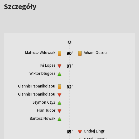
Szczegóły
Mateusz Wdowiak
90'
Aiham Ousou
Ivi Lopez
87'
Wiktor Długosz
Giannis Papanikolaou
82'
Giannis Papanikolaou
Szymon Czyż
Fran Tudor
Bartosz Nowak
65'
Ondrej Lingr