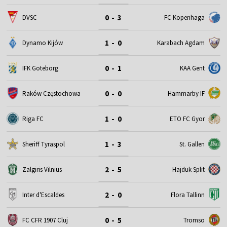
0 - 3
DVSC
FC Kopenhaga
1 - 0
Dynamo Kijów
Karabach Agdam
0 - 1
IFK Goteborg
KAA Gent
0 - 0
Raków Częstochowa
Hammarby IF
1 - 0
Riga FC
ETO FC Gyor
1 - 3
Sheriff Tyraspol
St. Gallen
2 - 5
Zalgiris Vilnius
Hajduk Split
2 - 0
Inter d'Escaldes
Flora Tallinn
0 - 5
FC CFR 1907 Cluj
Tromso