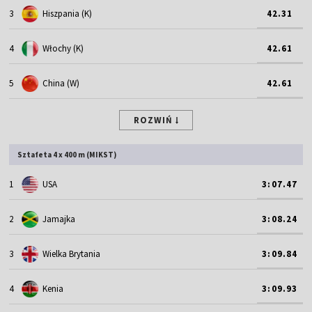
3
Hiszpania (K)
42.31
4
Włochy (K)
42.61
5
China (W)
42.61
ROZWIŃ
Sztafeta 4 x 400 m (MIKST)
1
USA
3:07.47
2
Jamajka
3:08.24
3
Wielka Brytania
3:09.84
4
Kenia
3:09.93