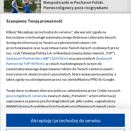
Niespodzianki w Pucharze Polski.
Pierwszoligowcy poza rozgrywkami
Szanujemy Twoją prywatność
Kliknij "Akceptuję i przechodzę do serwisu", aby wyrazić zgody na
korzystanie z technologii automatycznego śledzenia i zbierania danych,
TVP
dostęp do informacji na Twoim urządzeniu końcowym i ich
Abonament TVP
Regulamin TVP
przechowywanie oraz na przetwarzanie Twoich danych osobowych przez
nas, czyli Telewizję Polską S.A. w likwidacji (zwaną dalej również „TVP”),
Polityka prywatności
Sklep TVP
Zaufanych Partnerów z IAB* (1201 firm)
oraz pozostałych
Zaufanych
Partnerów TVP (93 firm)
, w celach marketingowych (w tym do
Biuro Reklamy
Moje zgody
zautomatyzowanego dopasowania reklam do Twoich zainteresowań i
mierzenia ich skuteczności) i pozostałych, które wskazujemy poniżej, a
Oferta Handlowa
Biuro reklamy
także zgody na udostępnianie przez nas identyfikatora PPID do Google.
Telegazeta ogłoszenia
Kontakt
Twoje dane osobowe zbierane podczas odwiedzania przez Ciebie naszych
Emisja w TVP
poszczególnych serwisów
zwanych dalej „Portalem”, w tym informacje
zapisywane za pomocą technologii takich jak: pliki cookie, sygnalizatory
Kanały
Rada Programowa
WWW lub innych podobnych technologii umożliwiających świadczenie
dopasowanych i bezpiecznych usług, personalizację treści oraz reklam,
Ogłoszenia przetargowe
udostępnianie funkcji mediów społecznościowych oraz analizowanie
©2026 Telewizja Polska Spółka Akcyjna w likwidacji
Akceptuję i przechodzę do serwisu
ruchu w Internecie.
Akademia Telewizyjna