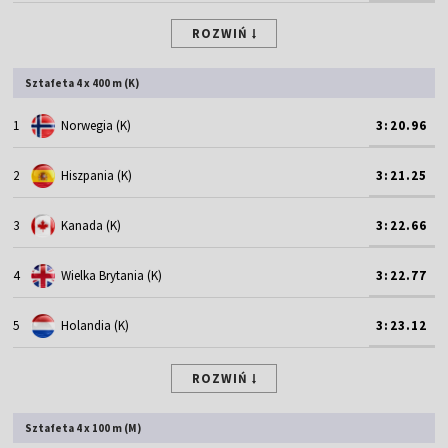
ROZWIŃ
Sztafeta 4 x 400 m (K)
1
Norwegia (K)
3:20.96
2
Hiszpania (K)
3:21.25
3
Kanada (K)
3:22.66
4
Wielka Brytania (K)
3:22.77
5
Holandia (K)
3:23.12
ROZWIŃ
Sztafeta 4 x 100 m (M)