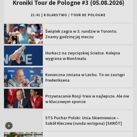
Kroniki Tour de Pologne #3 (05.08.2026)
21:41
|
KOLARSTWO
/
TOUR DE POLOGNE
Świątek zagra w 3. rundzie w Toronto.
Znamy godzinę jej meczu
Hurkacz na zwycięskiej ścieżce. Kolejna
wygrana w Montrealu
Konieczna zmiana w Lechu. To on zastąpi
Frederiksena
Przywracanie Rosji trwa w najlepsze. Ale nie
w kluczowym sporcie
STS Puchar Polski: Unia Skierniewice –
Sokół Kleczew (runda wstępna) [SKRÓT]