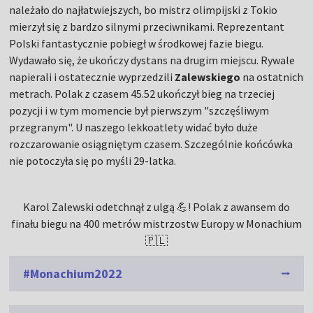
należało do najłatwiejszych, bo mistrz olimpijski z Tokio
mierzył się z bardzo silnymi przeciwnikami. Reprezentant
Polski fantastycznie pobiegł w środkowej fazie biegu.
Wydawało się, że ukończy dystans na drugim miejscu. Rywale
napierali i ostatecznie wyprzedzili
Zalewskiego
na ostatnich
metrach. Polak z czasem 45.52 ukończył bieg na trzeciej
pozycji i w tym momencie był pierwszym "szczęśliwym
przegranym". U naszego lekkoatlety widać było duże
rozczarowanie osiągniętym czasem. Szczególnie końcówka
nie potoczyła się po myśli 29-latka.
Karol Zalewski odetchnął z ulgą 💪! Polak z awansem do
finału biegu na 400 metrów mistrzostw Europy w Monachium
🇵🇱
#Monachium2022