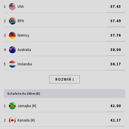
1
USA
37.43
2
RPA
37.49
3
Niemcy
37.76
4
Australia
38.00
5
Holandia
38.17
ROZWIŃ
Sztafeta 4 x 100 m (K)
1
Jamajka (K)
42.00
2
Kanada (K)
42.17