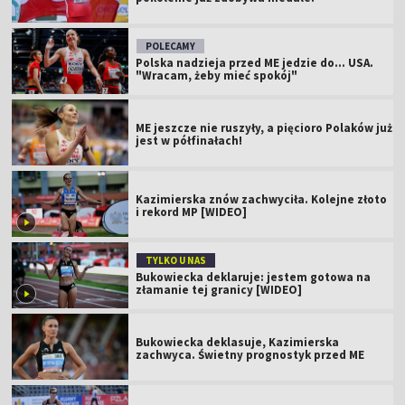
POLECAMY
Polska nadzieja przed ME jedzie do... USA.
"Wracam, żeby mieć spokój"
ME jeszcze nie ruszyły, a pięcioro Polaków już
jest w półfinałach!
Kazimierska znów zachwyciła. Kolejne złoto
i rekord MP [WIDEO]
TYLKO U NAS
Bukowiecka deklaruje: jestem gotowa na
złamanie tej granicy [WIDEO]
Bukowiecka deklasuje, Kazimierska
zachwyca. Świetny prognostyk przed ME