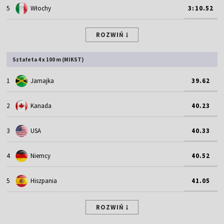
5
Włochy
3:10.52
ROZWIŃ
Sztafeta 4 x 100 m (MIKST)
1
Jamajka
39.62
2
Kanada
40.23
3
USA
40.33
4
Niemcy
40.52
5
Hiszpania
41.05
ROZWIŃ