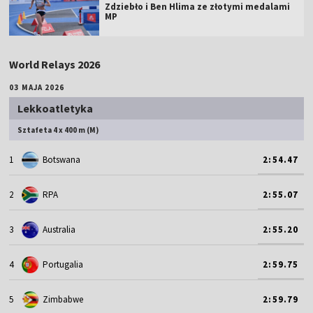
Zdziebło i Ben Hlima ze złotymi medalami
MP
World Relays 2026
03 MAJA 2026
Lekkoatletyka
Sztafeta 4 x 400 m (M)
1
Botswana
2:54.47
2
RPA
2:55.07
3
Australia
2:55.20
4
Portugalia
2:59.75
5
Zimbabwe
2:59.79