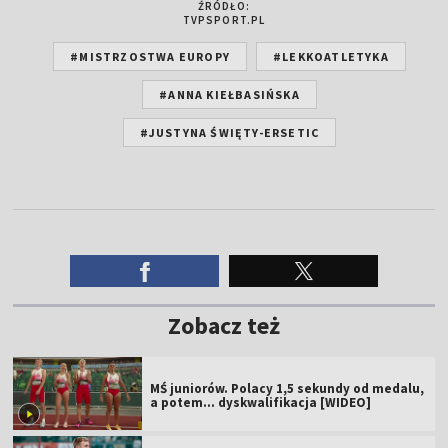
ŹRÓDŁO:
TVPSPORT.PL
#MISTRZOSTWA EUROPY
#LEKKOATLETYKA
#ANNA KIEŁBASIŃSKA
#JUSTYNA ŚWIĘTY-ERSETIC
Zobacz też
MŚ juniorów. Polacy 1,5 sekundy od medalu,
a potem... dyskwalifikacja [WIDEO]