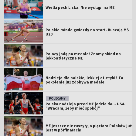
Wielki pech Liska. Nie wystąpi na ME
Polskie młode gwiazdy na start. Ruszają MŚ
U20
Polacy jadą po medale! Znamy skład na
lekkoatletyczne ME
Nadzieja dla polskiej lekkiej atletyki? To
pokolenie już zdobywa medale!
POLECAMY
Polska nadzieja przed ME jedzie do... USA.
"Wracam, żeby mieć spokój"
ME jeszcze nie ruszyły, a pięcioro Polaków już
jest w półfinałach!