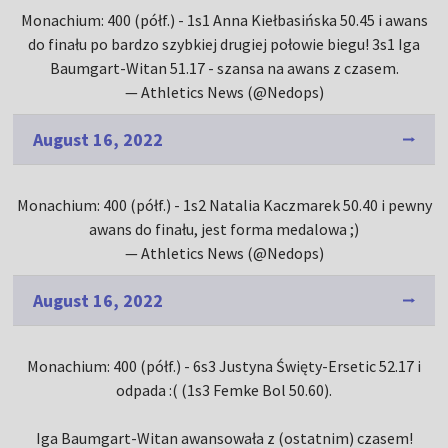
Monachium: 400 (półf.) - 1s1 Anna Kiełbasińska 50.45 i awans
do finału po bardzo szybkiej drugiej połowie biegu! 3s1 Iga
Baumgart-Witan 51.17 - szansa na awans z czasem.
— Athletics News (@Nedops)
August 16, 2022
Monachium: 400 (półf.) - 1s2 Natalia Kaczmarek 50.40 i pewny
awans do finału, jest forma medalowa ;)
— Athletics News (@Nedops)
August 16, 2022
Monachium: 400 (półf.) - 6s3 Justyna Święty-Ersetic 52.17 i
odpada :( (1s3 Femke Bol 50.60).
Iga Baumgart-Witan awansowała z (ostatnim) czasem!