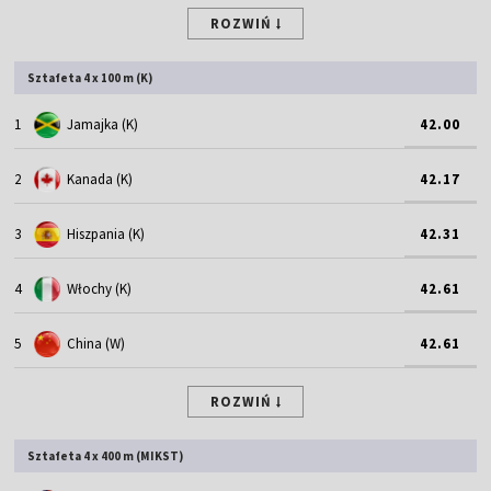
ROZWIŃ
Sztafeta 4 x 100 m (K)
1
Jamajka (K)
42.00
2
Kanada (K)
42.17
3
Hiszpania (K)
42.31
4
Włochy (K)
42.61
5
China (W)
42.61
ROZWIŃ
Sztafeta 4 x 400 m (MIKST)