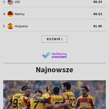
3
USA
40.33
4
Niemcy
40.52
5
Hiszpania
41.05
ROZWIŃ
Najnowsze