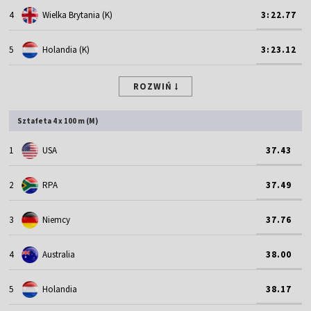
4
Wielka Brytania (K)
3:22.77
5
Holandia (K)
3:23.12
ROZWIŃ
Sztafeta 4 x 100 m (M)
1
USA
37.43
2
RPA
37.49
3
Niemcy
37.76
4
Australia
38.00
5
Holandia
38.17