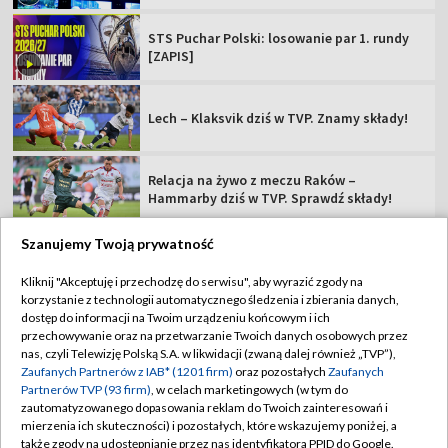
STS Puchar Polski: losowanie par 1. rundy
[ZAPIS]
Lech – Klaksvik dziś w TVP. Znamy składy!
Relacja na żywo z meczu Raków –
Hammarby dziś w TVP. Sprawdź składy!
Szanujemy Twoją prywatność
Kliknij "Akceptuję i przechodzę do serwisu", aby wyrazić zgody na
korzystanie z technologii automatycznego śledzenia i zbierania danych,
TVP
dostęp do informacji na Twoim urządzeniu końcowym i ich
Abonament TVP
Regulamin TVP
przechowywanie oraz na przetwarzanie Twoich danych osobowych przez
nas, czyli Telewizję Polską S.A. w likwidacji (zwaną dalej również „TVP”),
Polityka prywatności
Sklep TVP
Zaufanych Partnerów z IAB* (1201 firm)
oraz pozostałych
Zaufanych
Partnerów TVP (93 firm)
, w celach marketingowych (w tym do
Biuro Reklamy
Moje zgody
zautomatyzowanego dopasowania reklam do Twoich zainteresowań i
mierzenia ich skuteczności) i pozostałych, które wskazujemy poniżej, a
Oferta Handlowa
Biuro reklamy
także zgody na udostępnianie przez nas identyfikatora PPID do Google.