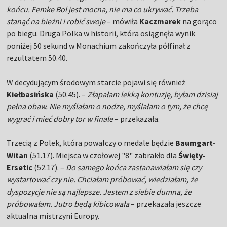
końcu. Femke Bol jest mocna, nie ma co ukrywać. Trzeba
stanąć na bieżni i robić swoje
– mówiła
Kaczmarek
na gorąco
po biegu. Druga Polka w historii, która osiągnęła wynik
poniżej 50 sekund w Monachium zakończyła półfinał z
rezultatem 50.40.
W decydującym środowym starcie pojawi się również
Kiełbasińska
(50.45). –
Złapałam lekką kontuzję, byłam dzisiaj
pełna obaw. Nie myślałam o nodze, myślałam o tym, że chcę
wygrać i mieć dobry tor w finale
– przekazała.
Trzecią z Polek, która powalczy o medale będzie
Baumgart-
Witan
(51.17). Miejsca w czołowej "8" zabrakło dla
Święty-
Ersetic
(52.17). –
Do samego końca zastanawiałam się czy
wystartować czy nie. Chciałam próbować, wiedziałam, że
dyspozycje nie są najlepsze. Jestem z siebie dumna, że
próbowałam. Jutro będą kibicowała
– przekazała jeszcze
aktualna mistrzyni Europy.