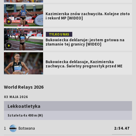
Kazimierska znów zachwyciła. Kolejne złoto
i rekord MP [WIDEO]
TYLKO U NAS
Bukowiecka deklaruje: jestem gotowa na
złamanie tej granicy [WIDEO]
Bukowiecka deklasuje, Kazimierska
zachwyca. Świetny prognostyk przed ME
World Relays 2026
03 MAJA 2026
Lekkoatletyka
Sztafeta 4 x 400 m (M)
1
Botswana
2:54.47