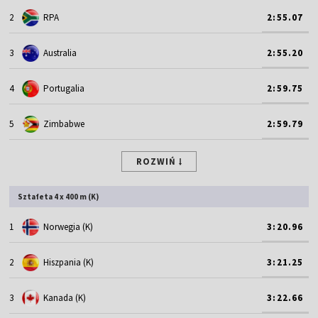
2
RPA
2:55.07
3
Australia
2:55.20
4
Portugalia
2:59.75
5
Zimbabwe
2:59.79
ROZWIŃ
Sztafeta 4 x 400 m (K)
1
Norwegia (K)
3:20.96
2
Hiszpania (K)
3:21.25
3
Kanada (K)
3:22.66