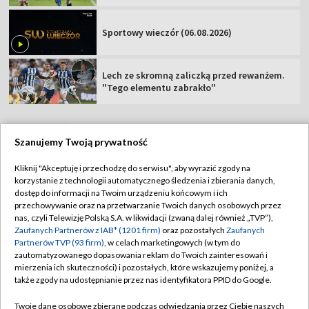
Sportowy wieczór (06.08.2026)
Lech ze skromną zaliczką przed rewanżem.
"Tego elementu zabrakło"
Szanujemy Twoją prywatność
TVP
Kliknij "Akceptuję i przechodzę do serwisu", aby wyrazić zgody na
korzystanie z technologii automatycznego śledzenia i zbierania danych,
Abonament TVP
Regulamin TVP
dostęp do informacji na Twoim urządzeniu końcowym i ich
Polityka prywatności
Sklep TVP
przechowywanie oraz na przetwarzanie Twoich danych osobowych przez
nas, czyli Telewizję Polską S.A. w likwidacji (zwaną dalej również „TVP”),
Biuro Reklamy
Moje zgody
Zaufanych Partnerów z IAB* (1201 firm)
oraz pozostałych
Zaufanych
Partnerów TVP (93 firm)
, w celach marketingowych (w tym do
Oferta Handlowa
Biuro reklamy
zautomatyzowanego dopasowania reklam do Twoich zainteresowań i
mierzenia ich skuteczności) i pozostałych, które wskazujemy poniżej, a
Telegazeta ogłoszenia
Kontakt
także zgody na udostępnianie przez nas identyfikatora PPID do Google.
Emisja w TVP
Twoje dane osobowe zbierane podczas odwiedzania przez Ciebie naszych