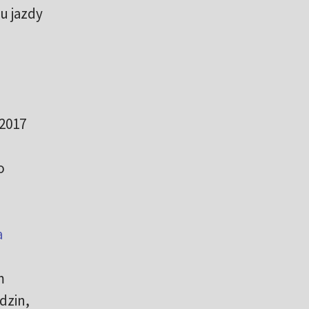
u jazdy
 2017
o
a
m
dzin,