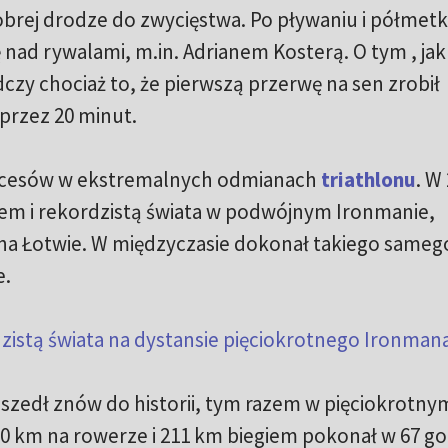
obrej drodze do zwycięstwa. Po pływaniu i półmetk
nad rywalami, m.in. Adrianem Kosterą. O tym , jak
zy chociaż to, że pierwszą przerwę na sen zrobił
 przez 20 minut.
sukcesów w ekstremalnych odmianach
triathlonu
. W
em i rekordzistą świata w podwójnym Ironmanie,
 na Łotwie. W międzyczasie dokonał takiego sameg
e.
zistą świata na dystansie pięciokrotnego Ironman
zedł znów do historii, tym razem w pięciokrotny
0 km na rowerze i 211 km biegiem pokonał w 67 go