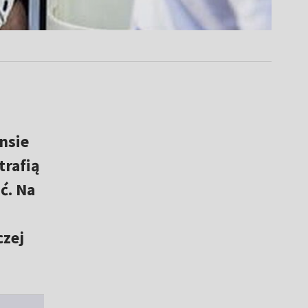
nsie
trafią
ć. Na
czej