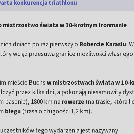
warta konkurencja triathlonu
 o mistrzostwo świata w 10-krotnym Ironmanie
nich dniach po raz pierwszy o
Robercie Karasiu
. W
który wciąż przesuwa granice możliwości własnego
kim mieście Buchs
w mistrzostwach świata w 10-
alczyć przez kilka dni, a pokonają niesamowity dyst
 basenie), 1800 km na
rowerze
(na trasie, która li
km
biegu
(trasa o długoości 1,2 km).
z uczestników tego wydarzenia jest nazywany