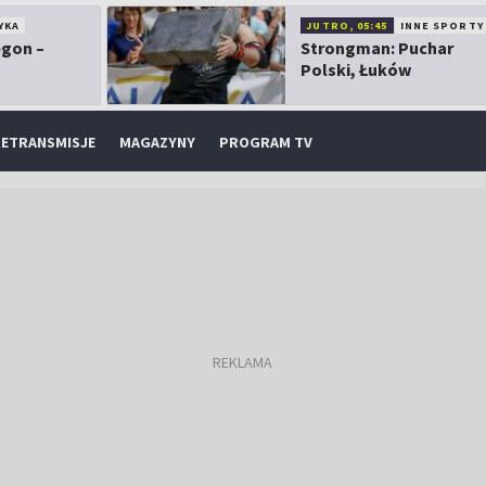
YKA
JUTRO, 05:45
INNE SPORTY
egon –
Strongman: Puchar
Polski, Łuków
ETRANSMISJE
MAGAZYNY
PROGRAM TV