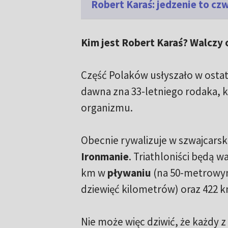
Robert Karaś: jedzenie to cz
Kim jest Robert Karaś? Walczy
Część Polaków usłyszało w ostat
dawna zna 33-letniego rodaka, 
organizmu.
Obecnie rywalizuje w szwajcars
Ironmanie
. Triathloniści będą w
km w
pływaniu
(na 50-metrowym
dziewięć kilometrów) oraz 422 
Nie może więc dziwić, że każdy 