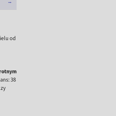
ielu od
krotnym
ans: 38
czy