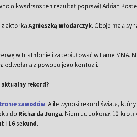
wno o kwadrans ten rezultat poprawił Adrian Koste
u z aktorką
Agnieszką Włodarczyk
. Oboje mają syn
rzerwę w triathlonie i zadebiutować w Fame MMA. 
a odwołana z powodu jego kontuzji.
t aktualny rekord?
stronie zawodów
. A ile wynosi rekord świata, który
roku do
Richarda Junga
. Niemiec pokonał 10-krot
t i 16 sekund
.