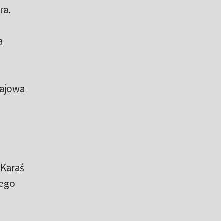
ra.
a
Majowa
 Karaś
nego