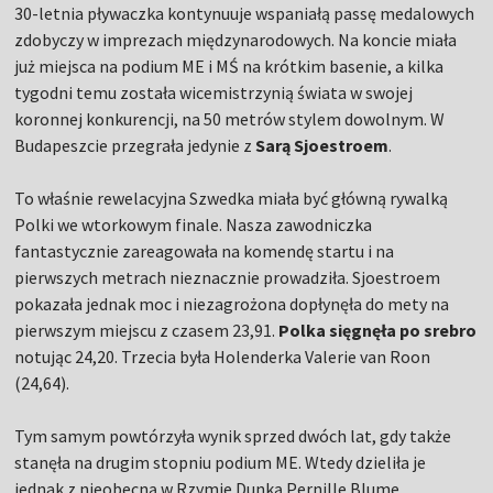
30-letnia pływaczka kontynuuje wspaniałą passę medalowych
zdobyczy w imprezach międzynarodowych. Na koncie miała
już miejsca na podium ME i MŚ na krótkim basenie, a kilka
tygodni temu została wicemistrzynią świata w swojej
koronnej konkurencji, na 50 metrów stylem dowolnym. W
Budapeszcie przegrała jedynie z
Sarą Sjoestroem
.
To właśnie rewelacyjna Szwedka miała być główną rywalką
Polki we wtorkowym finale. Nasza zawodniczka
fantastycznie zareagowała na komendę startu i na
pierwszych metrach nieznacznie prowadziła. Sjoestroem
pokazała jednak moc i niezagrożona dopłynęła do mety na
pierwszym miejscu z czasem 23,91.
Polka sięgnęła po srebro
notując 24,20. Trzecia była Holenderka Valerie van Roon
(24,64).
Tym samym powtórzyła wynik sprzed dwóch lat, gdy także
stanęła na drugim stopniu podium ME. Wtedy dzieliła je
jednak z nieobecną w Rzymie Dunką Pernille Blume.