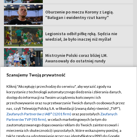
Oburzenie po meczu Korony z Legią.
"Bałagan i ewidentny rzut karny"
Legionista odbił piłkę ręką. Sędzia nie
wiedział, że było inaczej niż myślał
Mistrzynie Polski coraz bliżej LM.
Awansowały do ostatniej rundy
Szanujemy Twoją prywatność
Kliknij "Akceptuję i przechodzę do serwisu", aby wyrazić zgody na
korzystanie z technologii automatycznego śledzenia i zbierania danych,
TVP
dostęp do informacji na Twoim urządzeniu końcowym i ich
Abonament TVP
Regulamin TVP
przechowywanie oraz na przetwarzanie Twoich danych osobowych przez
nas, czyli Telewizję Polską S.A. w likwidacji (zwaną dalej również „TVP”),
Polityka prywatności
Sklep TVP
Zaufanych Partnerów z IAB* (1201 firm)
oraz pozostałych
Zaufanych
Partnerów TVP (93 firm)
, w celach marketingowych (w tym do
Biuro Reklamy
Moje zgody
zautomatyzowanego dopasowania reklam do Twoich zainteresowań i
mierzenia ich skuteczności) i pozostałych, które wskazujemy poniżej, a
Oferta Handlowa
Biuro reklamy
także zgody na udostępnianie przez nas identyfikatora PPID do Google.