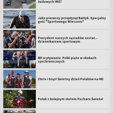
żużlowych IMŚ?
Jako pierwszy przepłynął Bałtyk. Specjalny
gość "Sportowego Wieczoru"
Prezydent naszych sąsiadów został...
dziennikarzem sportowym
ME w pływaniu. Polki piąte w skokach
synchronicznych
Złoto i brąz! Świetny dzień Polaków na ME
Polak z kolejnym złotem Pucharu Świata!