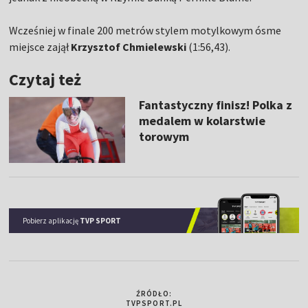
Wcześniej w finale 200 metrów stylem motylkowym ósme
miejsce zajął
Krzysztof Chmielewski
(1:56,43).
Czytaj też
Fantastyczny finisz! Polka z
medalem w kolarstwie
torowym
Pobierz aplikację
TVP SPORT
ŹRÓDŁO:
TVPSPORT.PL