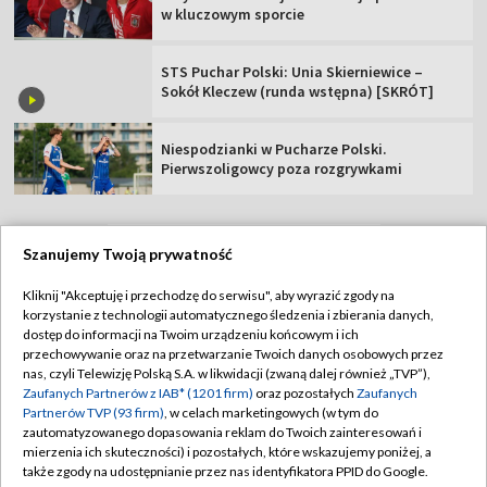
w kluczowym sporcie
STS Puchar Polski: Unia Skierniewice –
Sokół Kleczew (runda wstępna) [SKRÓT]
Niespodzianki w Pucharze Polski.
Pierwszoligowcy poza rozgrywkami
Szanujemy Twoją prywatność
TVP
Kliknij "Akceptuję i przechodzę do serwisu", aby wyrazić zgody na
korzystanie z technologii automatycznego śledzenia i zbierania danych,
Abonament TVP
Regulamin TVP
dostęp do informacji na Twoim urządzeniu końcowym i ich
Polityka prywatności
Sklep TVP
przechowywanie oraz na przetwarzanie Twoich danych osobowych przez
nas, czyli Telewizję Polską S.A. w likwidacji (zwaną dalej również „TVP”),
Biuro Reklamy
Moje zgody
Zaufanych Partnerów z IAB* (1201 firm)
oraz pozostałych
Zaufanych
Partnerów TVP (93 firm)
, w celach marketingowych (w tym do
Oferta Handlowa
Biuro reklamy
zautomatyzowanego dopasowania reklam do Twoich zainteresowań i
mierzenia ich skuteczności) i pozostałych, które wskazujemy poniżej, a
Telegazeta ogłoszenia
Kontakt
także zgody na udostępnianie przez nas identyfikatora PPID do Google.