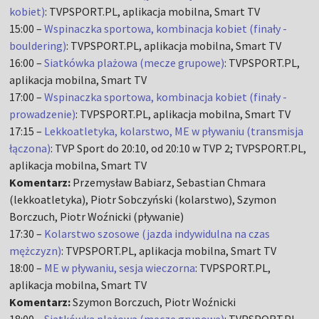
kobiet)
: TVPSPORT.PL, aplikacja mobilna, Smart TV
15:00 –
Wspinaczka sportowa, kombinacja kobiet (finały -
bouldering)
: TVPSPORT.PL, aplikacja mobilna, Smart TV
16:00 –
Siatkówka plażowa (mecze grupowe)
: TVPSPORT.PL,
aplikacja mobilna, Smart TV
17:00 –
Wspinaczka sportowa, kombinacja kobiet (finały -
prowadzenie)
: TVPSPORT.PL, aplikacja mobilna, Smart TV
17:15 –
Lekkoatletyka, kolarstwo, ME w pływaniu (transmisja
łączona)
: TVP Sport do 20:10, od 20:10 w TVP 2; TVPSPORT.PL,
aplikacja mobilna, Smart TV
Komentarz:
Przemysław Babiarz, Sebastian Chmara
(lekkoatletyka), Piotr Sobczyński (kolarstwo), Szymon
Borczuch, Piotr Woźnicki (pływanie)
17:30 –
Kolarstwo szosowe (jazda indywidulna na czas
mężczyzn)
: TVPSPORT.PL, aplikacja mobilna, Smart TV
18:00 –
ME w pływaniu, sesja wieczorna
: TVPSPORT.PL,
aplikacja mobilna, Smart TV
Komentarz:
Szymon Borczuch, Piotr Woźnicki