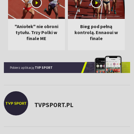
"Aniołek" nie obroni
Bieg pod pełną
tytułu. Trzy Polki w
kontrolą. Ennaoui w
finale ME
finale
Pobierz aplikację
TVP SPORT
TVPSPORT.PL