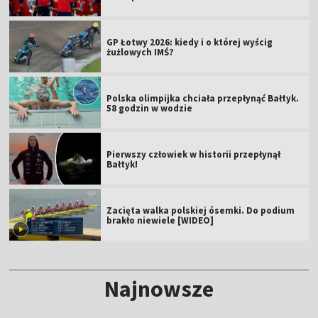
GP Łotwy 2026: kiedy i o której wyścig
żużlowych IMŚ?
Polska olimpijka chciała przepłynąć Bałtyk.
58 godzin w wodzie
Pierwszy człowiek w historii przepłynął
Bałtyk!
Zacięta walka polskiej ósemki. Do podium
brakło niewiele [WIDEO]
Najnowsze