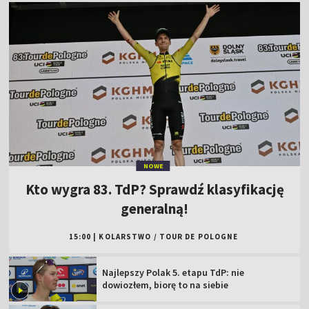
NOWE
Kto wygra 83. TdP? Sprawdź klasyfikację
generalną!
15:00
|
KOLARSTWO
/
TOUR DE POLOGNE
Najlepszy Polak 5. etapu TdP: nie
dowiozłem, biorę to na siebie