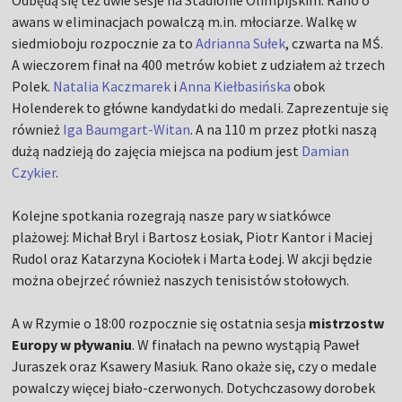
Odbędą się też dwie sesje na Stadionie Olimpijskim. Rano o
awans w eliminacjach powalczą m.in. młociarze. Walkę w
siedmioboju rozpocznie za to
Adrianna Sułek
, czwarta na MŚ.
A wieczorem finał na 400 metrów kobiet z udziałem aż trzech
Polek.
Natalia Kaczmarek
i
Anna Kiełbasińska
obok
Holenderek to główne kandydatki do medali. Zaprezentuje się
również
Iga Baumgart-Witan
. A na 110 m przez płotki naszą
dużą nadzieją do zajęcia miejsca na podium jest
Damian
Czykier
.
Kolejne spotkania rozegrają nasze pary w siatkówce
plażowej: Michał Bryl i Bartosz Łosiak, Piotr Kantor i Maciej
Rudol oraz Katarzyna Kociołek i Marta Łodej. W akcji będzie
można obejrzeć również naszych tenisistów stołowych.
A w Rzymie o 18:00 rozpocznie się ostatnia sesja
mistrzostw
Europy w pływaniu
. W finałach na pewno wystąpią Paweł
Juraszek oraz Ksawery Masiuk. Rano okaże się, czy o medale
powalczy więcej biało-czerwonych. Dotychczasowy dorobek