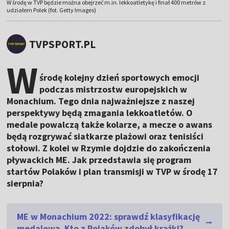
W środę w TVP będzie można obejrzeć m.in. lekkoatletykę i finał 400 metrów z
udziałem Polek (fot. Getty Images)
TVPSPORT.PL
W
środę kolejny dzień sportowych emocji
podczas mistrzostw europejskich w
Monachium. Tego dnia najważniejsze z naszej
perspektywy będą zmagania lekkoatletów. O
medale powalczą także kolarze, a mecze o awans
będą rozgrywać siatkarze plażowi oraz tenisiści
stołowi. Z kolei w Rzymie dojdzie do zakończenia
pływackich ME. Jak przedstawia się program
startów Polaków i plan transmisji w TVP w środę 17
sierpnia?
ME w Monachium 2022: sprawdź klasyfikację
medalową. Kto z Polaków zdobył krążki?