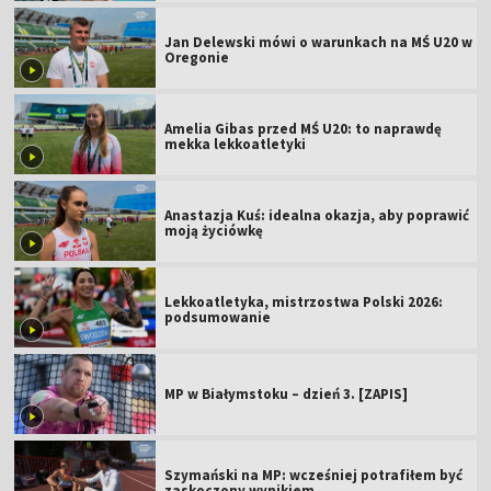
Jan Delewski mówi o warunkach na MŚ U20 w
Oregonie
Amelia Gibas przed MŚ U20: to naprawdę
mekka lekkoatletyki
Anastazja Kuś: idealna okazja, aby poprawić
moją życiówkę
Lekkoatletyka, mistrzostwa Polski 2026:
podsumowanie
MP w Białymstoku – dzień 3. [ZAPIS]
Szymański na MP: wcześniej potrafiłem być
zaskoczony wynikiem