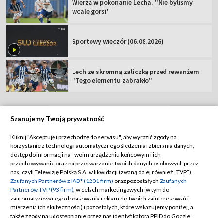
Wierzą w pokonanie Lecha. "Nie byliśmy
wcale gorsi"
Sportowy wieczór (06.08.2026)
Lech ze skromną zaliczką przed rewanżem.
"Tego elementu zabrakło"
Szanujemy Twoją prywatność
TVP
Kliknij "Akceptuję i przechodzę do serwisu", aby wyrazić zgody na
korzystanie z technologii automatycznego śledzenia i zbierania danych,
Abonament TVP
Regulamin TVP
dostęp do informacji na Twoim urządzeniu końcowym i ich
Polityka prywatności
Sklep TVP
przechowywanie oraz na przetwarzanie Twoich danych osobowych przez
nas, czyli Telewizję Polską S.A. w likwidacji (zwaną dalej również „TVP”),
Biuro Reklamy
Moje zgody
Zaufanych Partnerów z IAB* (1201 firm)
oraz pozostałych
Zaufanych
Partnerów TVP (93 firm)
, w celach marketingowych (w tym do
Oferta Handlowa
Biuro reklamy
zautomatyzowanego dopasowania reklam do Twoich zainteresowań i
mierzenia ich skuteczności) i pozostałych, które wskazujemy poniżej, a
Telegazeta ogłoszenia
Kontakt
także zgody na udostępnianie przez nas identyfikatora PPID do Google.