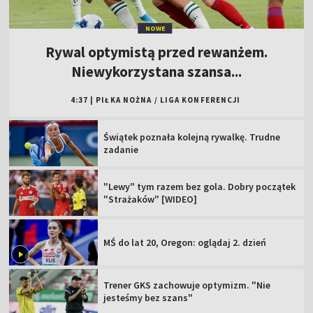
NOWE
Rywal optymistą przed rewanżem.
Niewykorzystana szansa...
4:37
|
PIŁKA NOŻNA
/
LIGA KONFERENCJI
Świątek poznała kolejną rywalkę. Trudne
zadanie
"Lewy" tym razem bez gola. Dobry początek
"Strażaków" [WIDEO]
MŚ do lat 20, Oregon: oglądaj 2. dzień
Trener GKS zachowuje optymizm. "Nie
jesteśmy bez szans"