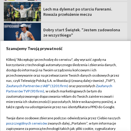
Lech ma dylemat po starciu Farerami.
Roważa przełożenie meczu
Dobry start Świątek. "Jestem zadowolona
ze wszystkiego"
Szanujemy Twoją prywatność
Kliknij "Akceptuję i przechodzę do serwisu", aby wyrazić zgody na
korzystanie z technologii automatycznego śledzenia i zbierania danych,
TVP
dostęp do informacji na Twoim urządzeniu końcowym i ich
Abonament TVP
Regulamin TVP
przechowywanie oraz na przetwarzanie Twoich danych osobowych przez
nas, czyli Telewizję Polską S.A. w likwidacji (zwaną dalej również „TVP”),
Polityka prywatności
Sklep TVP
Zaufanych Partnerów z IAB* (1201 firm)
oraz pozostałych
Zaufanych
Partnerów TVP (93 firm)
, w celach marketingowych (w tym do
Biuro Reklamy
Moje zgody
zautomatyzowanego dopasowania reklam do Twoich zainteresowań i
mierzenia ich skuteczności) i pozostałych, które wskazujemy poniżej, a
Oferta Handlowa
Biuro reklamy
także zgody na udostępnianie przez nas identyfikatora PPID do Google.
Telegazeta ogłoszenia
Kontakt
Twoje dane osobowe zbierane podczas odwiedzania przez Ciebie naszych
Emisja w TVP
poszczególnych serwisów
zwanych dalej „Portalem”, w tym informacje
zapisywane za pomocą technologii takich jak: pliki cookie, sygnalizatory