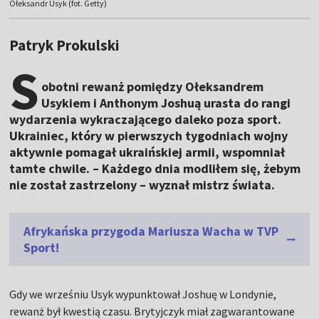
Ołeksandr Usyk (fot. Getty)
Patryk Prokulski
S
obotni rewanż pomiędzy Ołeksandrem
Usykiem i Anthonym Joshuą urasta do rangi
wydarzenia wykraczającego daleko poza sport.
Ukrainiec, który w pierwszych tygodniach wojny
aktywnie pomagał ukraińskiej armii, wspomniał
tamte chwile. – Każdego dnia modliłem się, żebym
nie został zastrzelony – wyznał mistrz świata.
Afrykańska przygoda Mariusza Wacha w TVP
Sport!
Gdy we wrześniu Usyk wypunktował Joshuę w Londynie,
rewanż był kwestią czasu. Brytyjczyk miał zagwarantowane