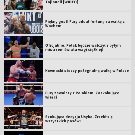
Tajlandii [WIDEO]
Piękny gest! Fury oddał fortunę za walkę z
Wachem
Oficjalnie. Polak będzie walczył z byłym
mistrzem świata wagi ciężkiej!
Kownacki stoczy pożegnalną walkę w Polsce
Fury zawalczy z Polakiem! Zaskakujące
wieści
Szokująca decyzja Usyka. Zrzekł się
wszystkich pasów!