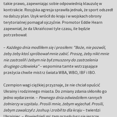
takie prawo, zapewniając sobie odpowiednią klauzulę w
kontrakcie. Rosyjska agresja sprawiła jednak, że sport odszedł
na dalszy plan. Usyk wrócił do kraju i w wojskach obrony
terytorialnej pomagał ojczyźnie. Promotor Eddie Hearn
zapewniał, że da Ukraińcowi tyle czasu, ile będzie
potrzebował.
–
Każdego dnia modliłem się i prosiłem: "Boże, nie pozwól,
żeby żeby ktoś spróbował mnie zabić. Proszę, żeby nikt mnie
nie zastrzelił i żebym nie był zmuszony do zastrzelenia
drugiego człowieka"
– wspomina tamte wstrząsające
przeżycia chwile mistrz świata WBA, WBO, IBF i IBO.
Czempion wagi ciężkiej przyznaje, że nie chciał opuścić
Ukrainy i rodzinnego miasta. Do zmiany zdania skłoniło go
jedno wydarzenie. –
Pewnego dnia odwiedziłem rannych
żołnierzy w szpitalu. Prosili mnie, żebym wyjechał. Prosili,
żebym zawalczył z Joshuą i zrobił to dla kraju
– twierdzi
Ukrainiec. –
Powiedzieli mi: tam przysłużysz się jeszcze