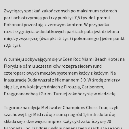
Zwycięzcy spotkań zakończonych po maksimum czterech
partiach otrzymują po trzy punkty i 7,5 tys. dol. premii.
Pokonani pozostają z zerowym kontem. W przypadku
rozstrzygnięcia w dodatkowych partiach pula jest dzielona
między zwycięzcę (dwa pkt i 5 tys.) i pokonanego (jeden punkt
i 2,5 tys).
W turnieju odbywającym się w Eden Roc Miami Beach Hotel na
Florydzie ośmiu uczestników rozegra siedem rund
czteropartiowych meczów systemem każdy z każdym. Na
inaugurację Duda wygrał z Niemannem 3:0. W środę zmierzy
się z Le, a w kolejnych dniach z Firouzją, Carlsenem,
Praggnanandhaą i Girim. Turniej zakończy się w niedzielę.
Tegoroczna edycja Meltwater Champions Chess Tour, czyli
szachowej Ligi Mistrzów, z sumą nagród 1,6 mln dolarów,
składa się z dziewięciu imprez. Cały cykl zakończy się 20
listopada i po raz drugi wyłoni najlepszego szachistę sezonu