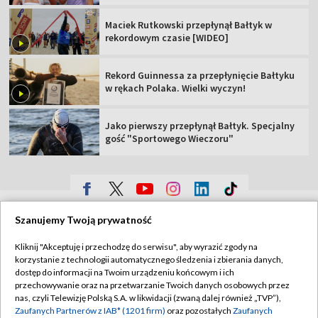
Maciek Rutkowski przepłynął Bałtyk w
rekordowym czasie [WIDEO]
Rekord Guinnessa za przepłynięcie Bałtyku
w rękach Polaka. Wielki wyczyn!
Jako pierwszy przepłynął Bałtyk. Specjalny
gość "Sportowego Wieczoru"
TVP
Szanujemy Twoją prywatność
Abonament TVP
Regulamin TVP
Kliknij "Akceptuję i przechodzę do serwisu", aby wyrazić zgody na
Polityka prywatności
Sklep TVP
korzystanie z technologii automatycznego śledzenia i zbierania danych,
dostęp do informacji na Twoim urządzeniu końcowym i ich
Biuro Reklamy
Moje zgody
przechowywanie oraz na przetwarzanie Twoich danych osobowych przez
nas, czyli Telewizję Polską S.A. w likwidacji (zwaną dalej również „TVP”),
Oferta Handlowa
Biuro reklamy
Zaufanych Partnerów z IAB* (1201 firm)
oraz pozostałych
Zaufanych