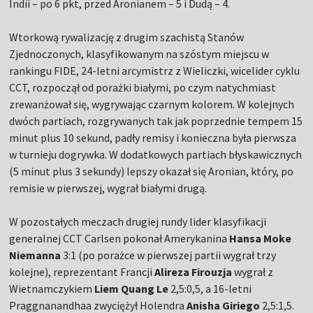
Indii – po 6 pkt, przed Aronianem – 5 i Dudą – 4.
Wtorkową rywalizację z drugim szachistą Stanów
Zjednoczonych, klasyfikowanym na szóstym miejscu w
rankingu FIDE, 24-letni arcymistrz z Wieliczki, wicelider cyklu
CCT, rozpoczął od porażki białymi, po czym natychmiast
zrewanżował się, wygrywając czarnym kolorem. W kolejnych
dwóch partiach, rozgrywanych tak jak poprzednie tempem 15
minut plus 10 sekund, padły remisy i konieczna była pierwsza
w turnieju dogrywka. W dodatkowych partiach błyskawicznych
(5 minut plus 3 sekundy) lepszy okazał się Aronian, który, po
remisie w pierwszej, wygrał białymi drugą.
W pozostałych meczach drugiej rundy lider klasyfikacji
generalnej CCT Carlsen pokonał Amerykanina
Hansa Moke
Niemanna
3:1 (po porażce w pierwszej partii wygrał trzy
kolejne), reprezentant Francji
Alireza Firouzja
wygrał z
Wietnamczykiem
Liem Quang Le
2,5:0,5, a 16-letni
Praggnanandhaa zwyciężył Holendra
Anisha Giriego
2,5:1,5.