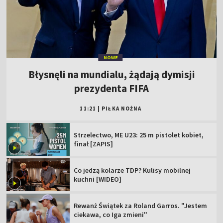
NOWE
Błysnęli na mundialu, żądają dymisji
prezydenta FIFA
11:21
|
PIŁKA NOŻNA
Strzelectwo, ME U23: 25 m pistolet kobiet,
finał [ZAPIS]
Co jedzą kolarze TDP? Kulisy mobilnej
kuchni [WIDEO]
Rewanż Świątek za Roland Garros. "Jestem
ciekawa, co Iga zmieni"