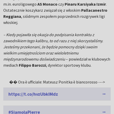
m.in. euroligowego
AS Monaco
czy
Pinaru Karsiyaka Izmir
.
Ostatecznie koszykarz związał się z włoskim
Pallacanestro
Reggiana
, siódmym zespołem poprzednich rozgrywek ligi
włoskiej.
– Kiedy pojawiła się okazja do podpisania kontraktu z
zawodnikiem tego kalibru, to od razu z niej skorzystaliśmy.
Jesteśmy przekonani, że będzie pomocny dzięki swoim
wielkim umiejętnościom oraz wieloletniemu
międzynarodowemu doświadczeniu
– powiedział w klubowych
mediach
Filippo Barozzi
, dyrektor sportowy klubu.
�� Ora è ufficiale: Mateusz Ponitka è biancorosso --->
https://t.co/hvzUbkIMdz
#SiamolaPierre