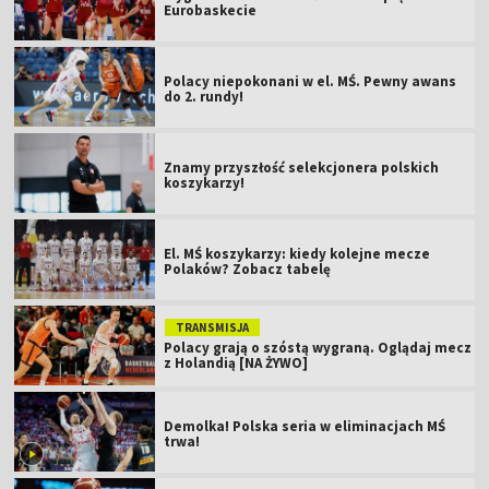
Eurobaskecie
Polacy niepokonani w el. MŚ. Pewny awans
do 2. rundy!
Znamy przyszłość selekcjonera polskich
koszykarzy!
El. MŚ koszykarzy: kiedy kolejne mecze
Polaków? Zobacz tabelę
TRANSMISJA
Polacy grają o szóstą wygraną. Oglądaj mecz
z Holandią [NA ŻYWO]
Demolka! Polska seria w eliminacjach MŚ
trwa!