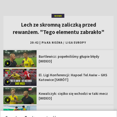
NOWE
Lech ze skromną zaliczką przed
rewanżem. "Tego elementu zabrakło"
20:42
|
PIŁKA NOŻNA
/
LIGA EUROPY
Bartlewicz: popełniliśmy głupie błędy
[WIDEO]
El. Ligi Konferencji: Hapoel Tel Awiw – GKS
Katowice [SKRÓT]
Kowalczyk: ciężko się wchodzi w taki mecz
[WIDEO]
Popis skrzydłowego Jagi. "Dubletu nie
zdobyłem nawet w Ekstraklasie"