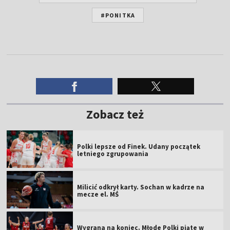
#PONITKA
Zobacz też
Polki lepsze od Finek. Udany początek
letniego zgrupowania
Milicić odkrył karty. Sochan w kadrze na
mecze el. MŚ
Wygrana na koniec. Młode Polki piąte w