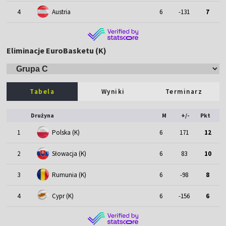
4
Austria
6
-131
7
Eliminacje EuroBasketu (K)
Tabela
Wyniki
Terminarz
Drużyna
M
+/-
Pkt
1
Polska (K)
6
171
12
2
Słowacja (K)
6
83
10
3
Rumunia (K)
6
-98
8
4
Cypr (K)
6
-156
6