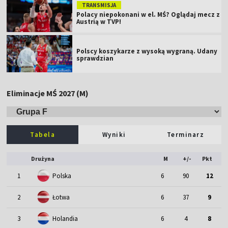
TRANSMISJA
Polacy niepokonani w el. MŚ? Oglądaj mecz z
Austrią w TVP!
Polscy koszykarze z wysoką wygraną. Udany
sprawdzian
Eliminacje MŚ 2027 (M)
Tabela
Wyniki
Terminarz
Drużyna
M
+/-
Pkt
1
Polska
6
90
12
2
Łotwa
6
37
9
3
Holandia
6
4
8