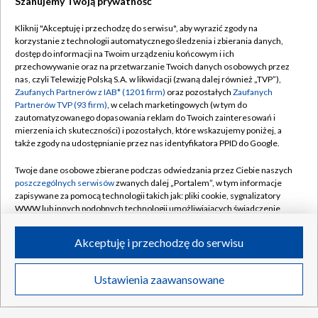
Szanujemy Twoją prywatność
Kliknij "Akceptuję i przechodzę do serwisu", aby wyrazić zgody na
Zagrali potencjalni rywale Polaków. Jest
korzystanie z technologii automatycznego śledzenia i zbierania danych,
jedna niespodzianka
dostęp do informacji na Twoim urządzeniu końcowym i ich
przechowywanie oraz na przetwarzanie Twoich danych osobowych przez
nas, czyli Telewizję Polską S.A. w likwidacji (zwaną dalej również „TVP”),
Polskie kluby w europejskich pucharach.
Zaufanych Partnerów z IAB* (1201 firm)
oraz pozostałych
Zaufanych
Sprawdź terminarz!
Partnerów TVP (93 firm)
, w celach marketingowych (w tym do
zautomatyzowanego dopasowania reklam do Twoich zainteresowań i
mierzenia ich skuteczności) i pozostałych, które wskazujemy poniżej, a
także zgody na udostępnianie przez nas identyfikatora PPID do Google.
Twoje dane osobowe zbierane podczas odwiedzania przez Ciebie naszych
TVP
poszczególnych serwisów
zwanych dalej „Portalem”, w tym informacje
zapisywane za pomocą technologii takich jak: pliki cookie, sygnalizatory
Abonament TVP
Regulamin TVP
WWW lub innych podobnych technologii umożliwiających świadczenie
Polityka prywatności
Sklep TVP
dopasowanych i bezpiecznych usług, personalizację treści oraz reklam,
udostępnianie funkcji mediów społecznościowych oraz analizowanie
Akceptuję i przechodzę do serwisu
Biuro Reklamy
Moje zgody
ruchu w Internecie.
Oferta Handlowa
Biuro reklamy
Twoje dane osobowe zbierane podczas odwiedzania przez Ciebie
Ustawienia zaawansowane
News
Transmisje
Wideo
Więcej
poszczególnych serwisów
na Portalu, takie jak adresy IP, identyfikatory
Telegazeta ogłoszenia
Kontakt
Twoich urządzeń końcowych i identyfikatory plików cookie, informacje o
Emisja w TVP
Twoich wyszukiwaniach w serwisach Portalu czy historia odwiedzin będą