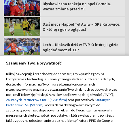
Błyskawiczna reakcja na apel Fornala.
Ważna zmiana przed ME
Dziś mecz Hapoel Tel Awiw – GKS Katowice.
O której i gdzie oglądać?
Lech – Klaksvik dziś w TVP. O której i gdzie
oglądać mecz el. LE?
Szanujemy Twoją prywatność
Kliknij "Akceptuję i przechodzę do serwisu", aby wyrazić zgody na
korzystanie z technologii automatycznego śledzenia i zbierania danych,
TVP
dostęp do informacji na Twoim urządzeniu końcowym i ich
Abonament TVP
Regulamin TVP
przechowywanie oraz na przetwarzanie Twoich danych osobowych przez
nas, czyli Telewizję Polską S.A. w likwidacji (zwaną dalej również „TVP”),
Polityka prywatności
Sklep TVP
Zaufanych Partnerów z IAB* (1201 firm)
oraz pozostałych
Zaufanych
Partnerów TVP (93 firm)
, w celach marketingowych (w tym do
Biuro Reklamy
Moje zgody
zautomatyzowanego dopasowania reklam do Twoich zainteresowań i
mierzenia ich skuteczności) i pozostałych, które wskazujemy poniżej, a
Oferta Handlowa
Biuro reklamy
także zgody na udostępnianie przez nas identyfikatora PPID do Google.
Telegazeta ogłoszenia
Kontakt