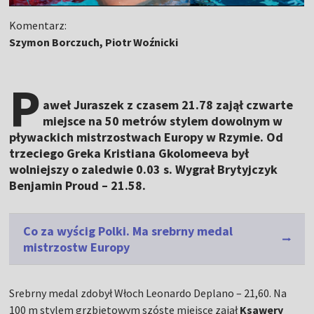
Komentarz:
Szymon Borczuch, Piotr Woźnicki
P
aweł Juraszek z czasem 21.78 zajął czwarte
miejsce na 50 metrów stylem dowolnym w
pływackich mistrzostwach Europy w Rzymie. Od
trzeciego Greka Kristiana Gkolomeeva był
wolniejszy o zaledwie 0.03 s. Wygrał Brytyjczyk
Benjamin Proud – 21.58.
Co za wyścig Polki. Ma srebrny medal
mistrzostw Europy
Srebrny medal zdobył Włoch Leonardo Deplano – 21,60. Na
100 m stylem grzbietowym szóste miejsce zajął
Ksawery