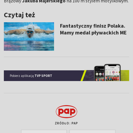
brązowy
Jakuba Majerskiego
na 100 m stylem motylkowym.
Czytaj też
Fantastyczny finisz Polaka.
Mamy medal pływackich ME
Pobierz aplikację
TVP SPORT
ŹRÓDŁO: PAP