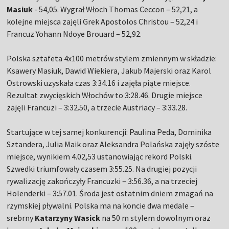
Masiuk
- 54,05. Wygrał Włoch Thomas Ceccon – 52,21, a
kolejne miejsca zajęli Grek Apostolos Christou – 52,24 i
Francuz Yohann Ndoye Brouard – 52,92.
Polska sztafeta 4x100 metrów stylem zmiennym w składzie:
Ksawery Masiuk, Dawid Wiekiera, Jakub Majerski oraz Karol
Ostrowski uzyskała czas 3:34.16 i zajęła piąte miejsce.
Rezultat zwycięskich Włochów to 3:28.46. Drugie miejsce
zajęli Francuzi – 3:32.50, a trzecie Austriacy – 3:33.28.
Startujące w tej samej konkurencji: Paulina Peda, Dominika
Sztandera, Julia Maik oraz Aleksandra Polańska zajęły szóste
miejsce, wynikiem 4.02,53 ustanowiając rekord Polski.
Szwedki triumfowały czasem 3:55.25. Na drugiej pozycji
rywalizację zakończyły Francuzki – 3:56.36, a na trzeciej
Holenderki – 3:57.01. Środa jest ostatnim dniem zmagań na
rzymskiej pływalni. Polska ma na koncie dwa medale –
srebrny
Katarzyny Wasick
na 50 m stylem dowolnym oraz