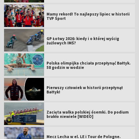
Mamy rekord! To najlepszy lipiec w historii
TVP Sport
GP Łotwy 2026: kiedy i o której wyścig
żużlowych IMŚ?
Polska olimpijka chciała przepłynąć Bałtyk.
58 godzin w wodzie
Pierwszy człowiek w historii przepłynął
Bałtyk!
Zacięta walka polskiej ósemki. Do podium
brakło niewiele [WIDEO]
Mecz Lecha w el. LE i Tour de Pologne.