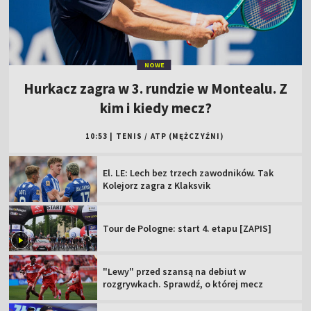
NOWE
Hurkacz zagra w 3. rundzie w Montealu. Z
kim i kiedy mecz?
10:53
|
TENIS
/
ATP (MĘŻCZYŹNI)
El. LE: Lech bez trzech zawodników. Tak
Kolejorz zagra z Klaksvik
Tour de Pologne: start 4. etapu [ZAPIS]
"Lewy" przed szansą na debiut w
rozgrywkach. Sprawdź, o której mecz