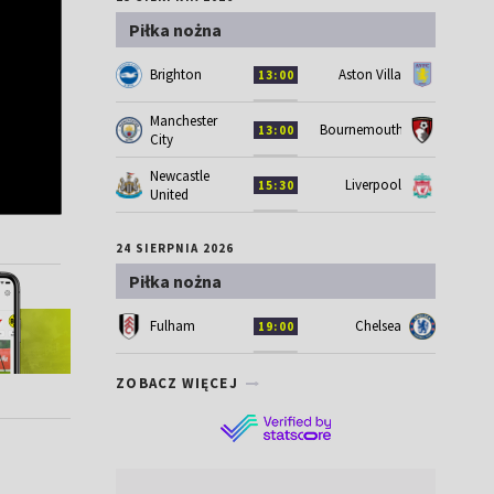
Piłka nożna
Brighton
Aston Villa
13:00
Manchester
Bournemouth
13:00
City
Newcastle
Liverpool
15:30
United
24 SIERPNIA 2026
Piłka nożna
Fulham
Chelsea
19:00
ZOBACZ WIĘCEJ