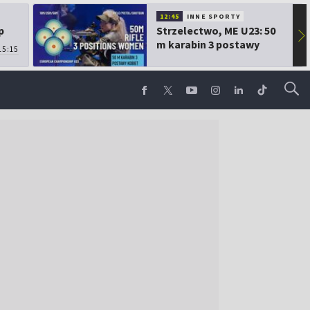
12:45
INNE SPORTY
p
Strzelectwo, ME U23: 50
▶
m karabin 3 postawy
15:15
kobiet