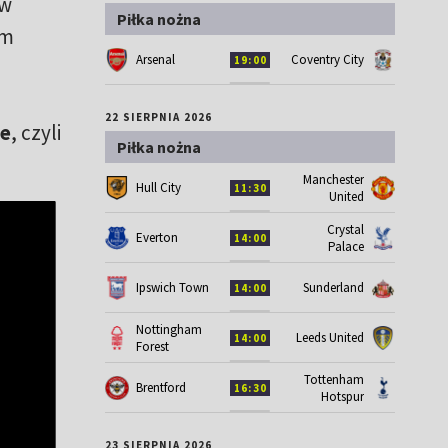
 w
Piłka nożna
ym
Arsenal
Coventry City
19:00
22 SIERPNIA 2026
ie
, czyli
Piłka nożna
Manchester
Hull City
11:30
United
Crystal
Everton
14:00
Palace
Ipswich Town
Sunderland
14:00
Nottingham
Leeds United
14:00
Forest
Tottenham
Brentford
16:30
Hotspur
23 SIERPNIA 2026