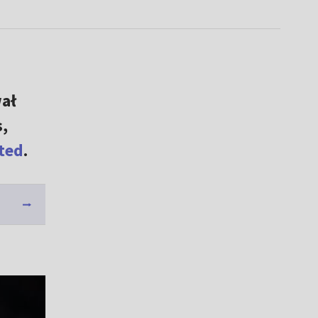
ał
,
ted
.