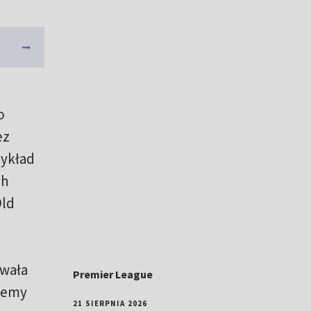
o
ez
zykład
ch
Old
owała
Premier League
ożemy
21 SIERPNIA 2026