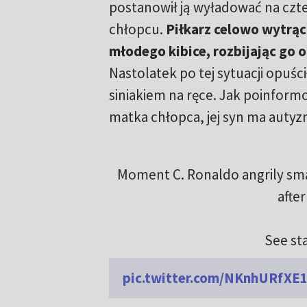
postanowił ją wyładować na czt
chłopcu.
Piłkarz celowo wytrąci
młodego kibice, rozbijając go o
Nastolatek po tej sytuacji opuści
siniakiem na ręce. Jak poinfor
matka chłopca, jej syn ma autyz
Moment C. Ronaldo angrily sm
afte
See st
pic.twitter.com/NKnhURfXE