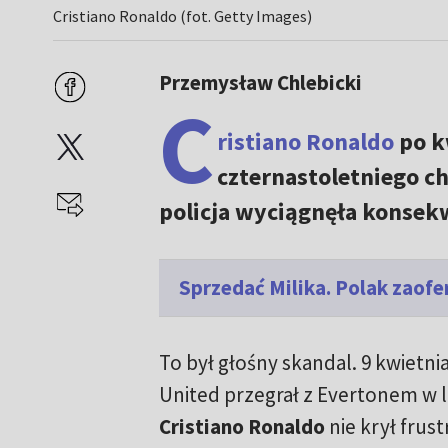
Cristiano Ronaldo (fot. Getty Images)
Przemysław Chlebicki
C
ristiano Ronaldo
po k
czternastoletniego c
policja wyciągnęła konse
Sprzedać Milika. Polak zaof
To był głośny skandal. 9 kwietn
United przegrał z Evertonem w l
Cristiano Ronaldo
nie krył frustr