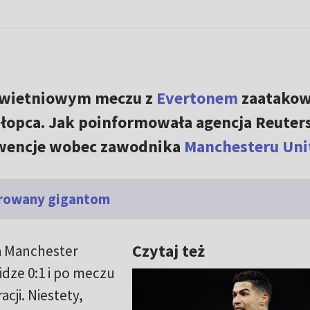
wietniowym meczu z
Evertonem
zaatakow
hłopca. Jak poinformowała agencja Reuters
kwencje wobec zawodnika
Manchesteru Uni
erowany gigantom
Czytaj też
ia Manchester
idze 0:1 i po meczu
acji. Niestety,