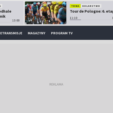
A
TRWA
KOLARSTWO
Podhale
Tour de Pologne: 6. eta
nik
11:10
13:00
ETRANSMISJE
MAGAZYNY
PROGRAM TV