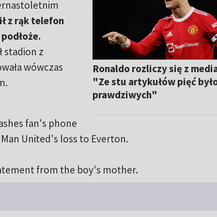
ernastoletnim
ł z rąk telefon
 podłoże.
ł stadion z
mowała wówczas
Ronaldo rozliczy się z medi
"Ze stu artykułów pięć był
m.
prawdziwych"
ashes fan's phone
r Man United's loss to Everton.
atement from the boy's mother.
1