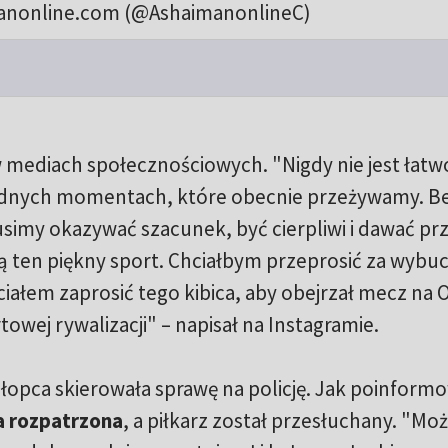
anonline.com (@AshaimanonlineC)
 mediach społecznościowych. "Nigdy nie jest łatw
rudnych momentach, które obecnie przeżywamy. B
imy okazywać szacunek, być cierpliwi i dawać pr
 ten piękny sport. Chciałbym przeprosić za wybu
chciałem zaprosić tego kibica, aby obejrzał mecz na 
rtowej rywalizacji" – napisał na Instagramie.
hłopca skierowała sprawę na policję. Jak poinform
a rozpatrzona
, a piłkarz został przesłuchany. "M