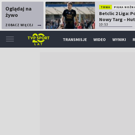
Oglądaj na
TRWA
PIŁKA NOŻN
Betclic 2 Liga: 
żywo
Nowy Targ – Hut
Kraków
10:53
ZOBACZ WIĘCEJ
TRANSMISJE
WIDEO
WYNIKI
R