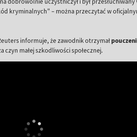
zna dobrowolnie uczystniczył i był przesłuchiwany
zkód kryminalnych" – można przeczytać w oficjaln
 Reuters informuje, że zawodnik otrzymał
pouczen
 czyn małej szkodliwości społecznej.