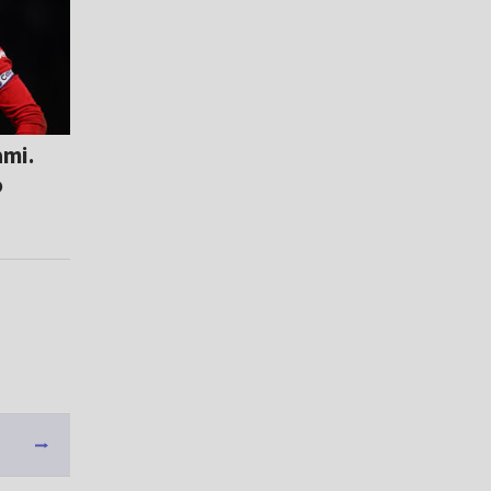
ami.
o