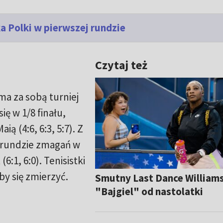
a Polki w pierwszej rundzie
Czytaj też
ma za sobą turniej
ę w 1/8 finału,
ą (4:6, 6:3, 5:7). Z
j rundzie zmagań w
6:1, 6:0). Tenisistki
 by się zmierzyć.
Smutny Last Dance Williams
"Bajgiel" od nastolatki