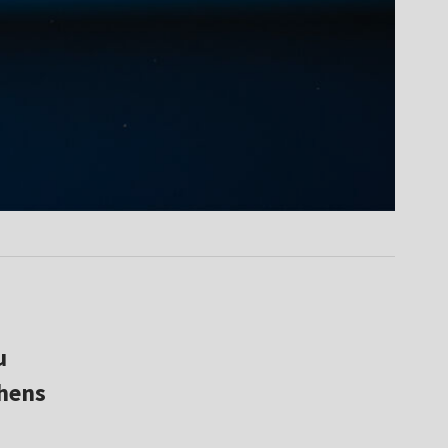
u
phens