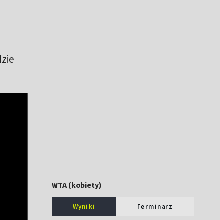
dzie
WTA (kobiety)
Wyniki
Terminarz