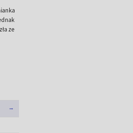
nianka
jednak
zła ze