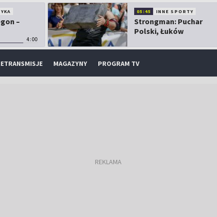
TYKA
05:45
INNE SPORTY
egon –
Strongman: Puchar
Polski, Łuków
4:00
ETRANSMISJE
MAGAZYNY
PROGRAM TV