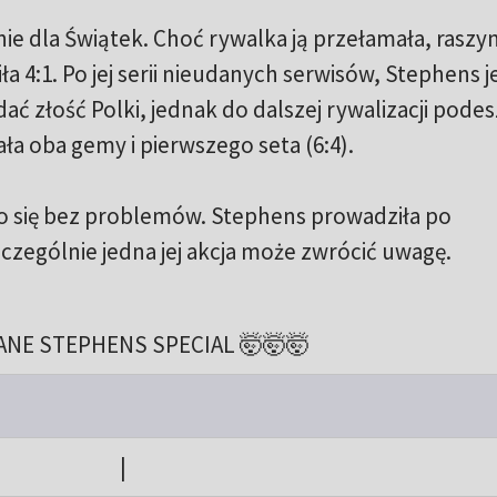
nie dla Świątek. Choć rywalka ją przełamała, raszy
ła 4:1. Po jej serii nieudanych serwisów, Stephens 
ać złość Polki, jednak do dalszej rywalizacji podes
ała oba gemy i pierwszego seta (6:4).
ło się bez problemów. Stephens prowadziła po
czególnie jedna jej akcja może zwrócić uwagę.
ANE STEPHENS SPECIAL 🤯🤯🤯
|