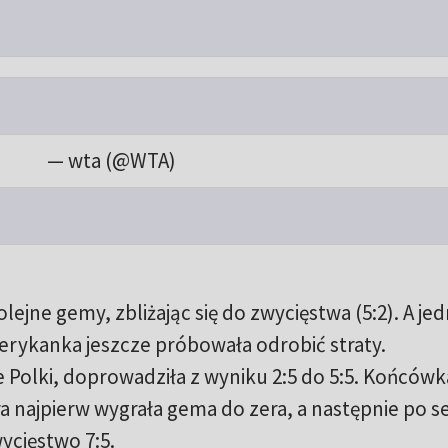
— wta (@WTA)
lejne gemy, zbliżając się do zwycięstwa (5:2). A jed
merykanka jeszcze próbowała odrobić straty.
e Polki, doprowadziła z wyniku 2:5 do 5:5. Końcówk
a najpierw wygrała gema do zera, a następnie po se
ycięstwo 7:5.