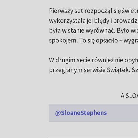
Pierwszy set rozpoczął się świet
wykorzystała jej błędy i prowadzi
była w stanie wyrównać. Było wid
spokojem. To się opłaciło – wygr
W drugim secie również nie oby
przegranym serwisie Świątek. Sz
A SLO
@SloaneStephens